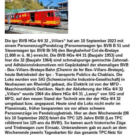
Die tpc BVB HGe 4/4 32 „Villars“ hat am 10 September 2023 mit
einem Personenzug/Pendelzug (Personenwagen tpc BVB B 51 und
Steuerwagen tpc BVB Bt 54) den Bergbahnhof Col-de-Bretaye
(1.808 m ü. M.) erreicht. Die BVB HGe 4/4 31 (Baujahr 1953) und
hier die 32 (Baujahr 1964) sind schmalspurige gemischte Zahnrad-
und Adhäsionslokomotiven mit Gepäckabteil der ehemaligen BVB
- Bex–Villars–Bretaye-Bahn (Chemin de fer Bex–Villars–Bretaye),
heute Betriebsteil der tpc - Transports Publics du Chablais. Die
Loks wurden von SIG (Schweizerische Industrie-Gesellschaft) in
Neuhausen am Rheinfall gebaut, die Elektrik ist von der MFO -
Maschinenfabrik Oerlikon. Nach der Ablieferung der HGe 4/4 32
„Villars“ wurde 1964 die ältere HGe 4/4 31 „Lavey“ von SIG und
MFO, auf den neuen Stand der Technik wie der der HGe 4/4 32
umgebaut bzw. angepasst. Heute sind die Loks nicht mehr im
Planeinsatz, früher bespannten sie vor allem schwere
Personenzüge im Pendelzugbetrieb. Hier an dem Wochenende (08
bis 10 September 2023) feiert die TPC 125 Jahre BVB! (Les TPC
célèbrent les 125 ans du BVB!). So kamen auch historische Züge
und Triebwagen zum Einsatz. Unteranderem gab es auch an dem
Wochenende jeweils Tageskarten für das gesamte TPC-Netz für