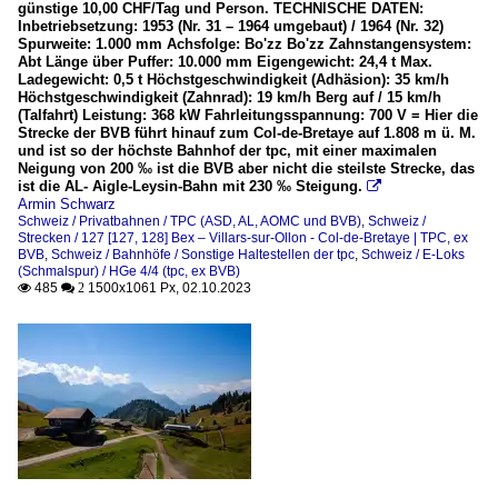
günstige 10,00 CHF/Tag und Person. TECHNISCHE DATEN:
Inbetriebsetzung: 1953 (Nr. 31 – 1964 umgebaut) / 1964 (Nr. 32)
Spurweite: 1.000 mm Achsfolge: Bo'zz Bo'zz Zahnstangensystem:
Abt Länge über Puffer: 10.000 mm Eigengewicht: 24,4 t Max.
Ladegewicht: 0,5 t Höchstgeschwindigkeit (Adhäsion): 35 km/h
Höchstgeschwindigkeit (Zahnrad): 19 km/h Berg auf / 15 km/h
(Talfahrt) Leistung: 368 kW Fahrleitungsspannung: 700 V = Hier die
Strecke der BVB führt hinauf zum Col-de-Bretaye auf 1.808 m ü. M.
und ist so der höchste Bahnhof der tpc, mit einer maximalen
Neigung von 200 ‰ ist die BVB aber nicht die steilste Strecke, das
ist die AL- Aigle-Leysin-Bahn mit 230 ‰ Steigung.

Armin Schwarz
Schweiz / Privatbahnen / TPC (ASD, AL, AOMC und BVB)
,
Schweiz /
Strecken / 127 [127, 128] Bex – Villars-sur-Ollon - Col-de-Bretaye | TPC, ex
BVB
,
Schweiz / Bahnhöfe / Sonstige Haltestellen der tpc
,
Schweiz / E-Loks
(Schmalspur) / HGe 4/4 (tpc, ex BVB)
485
1500x1061 Px, 02.10.2023

 2