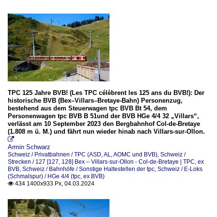
TPC 125 Jahre BVB! (Les TPC célèbrent les 125 ans du BVB!): Der
historische BVB (Bex–Villars–Bretaye-Bahn) Personenzug,
bestehend aus dem Steuerwagen tpc BVB Bt 54, dem
Personenwagen tpc BVB B 51und der BVB HGe 4/4 32 „Villars“,
verlässt am 10 September 2023 den Bergbahnhof Col-de-Bretaye
(1.808 m ü. M.) und fährt nun wieder hinab nach Villars-sur-Ollon.

Armin Schwarz
Schweiz / Privatbahnen / TPC (ASD, AL, AOMC und BVB)
,
Schweiz /
Strecken / 127 [127, 128] Bex – Villars-sur-Ollon - Col-de-Bretaye | TPC, ex
BVB
,
Schweiz / Bahnhöfe / Sonstige Haltestellen der tpc
,
Schweiz / E-Loks
(Schmalspur) / HGe 4/4 (tpc, ex BVB)
434 1400x933 Px, 04.03.2024
