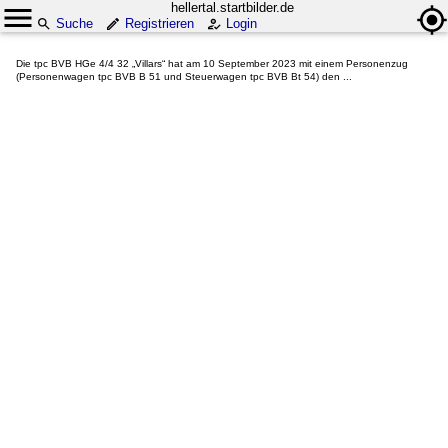
hellertal.startbilder.de
Suche
Registrieren
Login
Die tpc BVB HGe 4/4 32 „Villars“ hat am 10 September 2023 mit einem Personenzug
(Personenwagen tpc BVB B 51 und Steuerwagen tpc BVB Bt 54) den ...