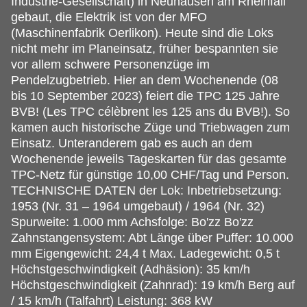
Industrie-Gesellschaft) in Neuhausen am Rheinfall
gebaut, die Elektrik ist von der MFO
(Maschinenfabrik Oerlikon). Heute sind die Loks
nicht mehr im Planeinsatz, früher bespannten sie
vor allem schwere Personenzüge im
Pendelzugbetrieb. Hier an dem Wochenende (08
bis 10 September 2023) feiert die TPC 125 Jahre
BVB! (Les TPC célèbrent les 125 ans du BVB!). So
kamen auch historische Züge und Triebwagen zum
Einsatz. Unteranderem gab es auch an dem
Wochenende jeweils Tageskarten für das gesamte
TPC-Netz für günstige 10,00 CHF/Tag und Person.
TECHNISCHE DATEN der Lok: Inbetriebsetzung:
1953 (Nr. 31 – 1964 umgebaut) / 1964 (Nr. 32)
Spurweite: 1.000 mm Achsfolge: Bo'zz Bo'zz
Zahnstangensystem: Abt Länge über Puffer: 10.000
mm Eigengewicht: 24,4 t Max. Ladegewicht: 0,5 t
Höchstgeschwindigkeit (Adhäsion): 35 km/h
Höchstgeschwindigkeit (Zahnrad): 19 km/h Berg auf
/ 15 km/h (Talfahrt) Leistung: 368 kW