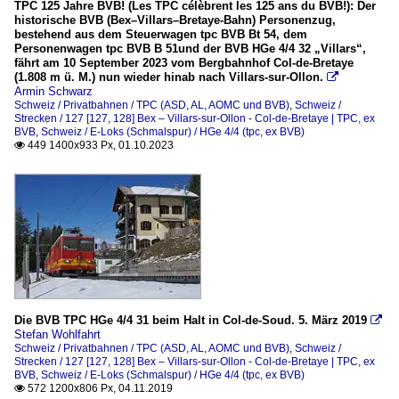
TPC 125 Jahre BVB! (Les TPC célèbrent les 125 ans du BVB!): Der
historische BVB (Bex–Villars–Bretaye-Bahn) Personenzug,
bestehend aus dem Steuerwagen tpc BVB Bt 54, dem
Personenwagen tpc BVB B 51und der BVB HGe 4/4 32 „Villars“,
fährt am 10 September 2023 vom Bergbahnhof Col-de-Bretaye
(1.808 m ü. M.) nun wieder hinab nach Villars-sur-Ollon.

Armin Schwarz
Schweiz / Privatbahnen / TPC (ASD, AL, AOMC und BVB)
,
Schweiz /
Strecken / 127 [127, 128] Bex – Villars-sur-Ollon - Col-de-Bretaye | TPC, ex
BVB
,
Schweiz / E-Loks (Schmalspur) / HGe 4/4 (tpc, ex BVB)
449 1400x933 Px, 01.10.2023

Die BVB TPC HGe 4/4 31 beim Halt in Col-de-Soud. 5. März 2019

Stefan Wohlfahrt
Schweiz / Privatbahnen / TPC (ASD, AL, AOMC und BVB)
,
Schweiz /
Strecken / 127 [127, 128] Bex – Villars-sur-Ollon - Col-de-Bretaye | TPC, ex
BVB
,
Schweiz / E-Loks (Schmalspur) / HGe 4/4 (tpc, ex BVB)
572 1200x806 Px, 04.11.2019
