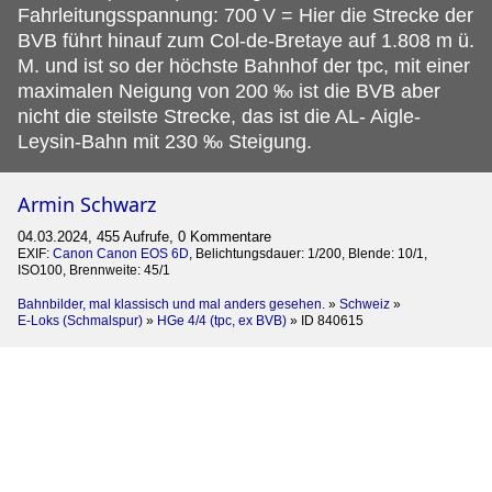
Fahrleitungsspannung: 700 V = Hier die Strecke der
BVB führt hinauf zum Col-de-Bretaye auf 1.808 m ü.
M. und ist so der höchste Bahnhof der tpc, mit einer
maximalen Neigung von 200 ‰ ist die BVB aber
nicht die steilste Strecke, das ist die AL- Aigle-
Leysin-Bahn mit 230 ‰ Steigung.
Armin Schwarz
04.03.2024, 455 Aufrufe, 0 Kommentare
EXIF:
Canon Canon EOS 6D
, Belichtungsdauer: 1/200, Blende: 10/1,
ISO100, Brennweite: 45/1
Bahnbilder, mal klassisch und mal anders gesehen.
»
Schweiz
»
E-Loks (Schmalspur)
»
HGe 4/4 (tpc, ex BVB)
»
ID 840615