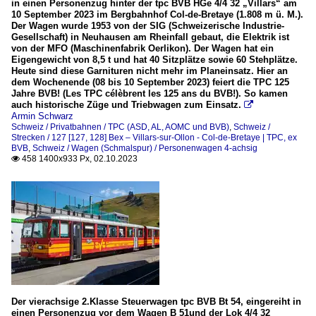
in einen Personenzug hinter der tpc BVB HGe 4/4 32 „Villars“ am
10 September 2023 im Bergbahnhof Col-de-Bretaye (1.808 m ü. M.).
Der Wagen wurde 1953 von der SIG (Schweizerische Industrie-
Gesellschaft) in Neuhausen am Rheinfall gebaut, die Elektrik ist
von der MFO (Maschinenfabrik Oerlikon). Der Wagen hat ein
Eigengewicht von 8,5 t und hat 40 Sitzplätze sowie 60 Stehplätze.
Heute sind diese Garnituren nicht mehr im Planeinsatz. Hier an
dem Wochenende (08 bis 10 September 2023) feiert die TPC 125
Jahre BVB! (Les TPC célèbrent les 125 ans du BVB!). So kamen
auch historische Züge und Triebwagen zum Einsatz.

Armin Schwarz
Schweiz / Privatbahnen / TPC (ASD, AL, AOMC und BVB)
,
Schweiz /
Strecken / 127 [127, 128] Bex – Villars-sur-Ollon - Col-de-Bretaye | TPC, ex
BVB
,
Schweiz / Wagen (Schmalspur) / Personenwagen 4-achsig
458 1400x933 Px, 02.10.2023

Der vierachsige 2.Klasse Steuerwagen tpc BVB Bt 54, eingereiht in
einen Personenzug vor dem Wagen B 51und der Lok 4/4 32