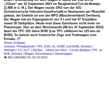
„Villars“ am 10 September 2023 im Bergbahnhof Col-de-Bretaye
(1.808 m ü. M.). Der Wagen wurde 1953 von der SIG
(Schweizerische Industrie-Gesellschaft) in Neuhausen am Rheinfall
gebaut, die Elektrik ist von der MFO (Maschinenfabrik Oerlikon).
Der Wagen hat ein Eigengewicht von 9 t und hat 47 Sitzplätze
sowie 50 Stehplätze. Heute sind diese Garnituren nicht mehr im
Planeinsatz. Hier an dem Wochenende (08 bis 10 September 2023)
feiert die TPC 125 Jahre BVB! (Les TPC célèbrent les 125 ans du
BVB!). So kamen auch historische Züge und Triebwagen zum
Einsatz.

Armin Schwarz
Schweiz / Privatbahnen / TPC (ASD, AL, AOMC und BVB)
,
Schweiz /
Strecken / 127 [127, 128] Bex – Villars-sur-Ollon - Col-de-Bretaye | TPC, ex
BVB
,
Schweiz / Wagen (Schmalspur) / Steuerwagen
460 1400x961 Px, 02.10.2023
