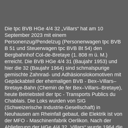
Die tpc BVB HGe 4/4 32 „Villars“ hat am 10
September 2023 mit einem
Personenzug/Pendelzug (Personenwagen tpc BVB
B 51 und Steuerwagen tpc BVB Bt 54) den
Bergbahnhof Col-de-Bretaye (1.
808 m ü. M.)
erreicht. Die BVB HGe 4/4 31 (Baujahr 1953) und
hier die 32 (Baujahr 1964) sind schmalspurige
gemischte Zahnrad- und Adhäsionslokomotiven mit
Gepäckabteil der ehemaligen BVB - Bex–Villars–
Bretaye-Bahn (Chemin de fer Bex–Villars–Bretaye),
heute Betriebsteil der tpc - Transports Publics du
Chablais. Die Loks wurden von SIG
(Schweizerische Industrie-Gesellschaft) in
Neuhausen am Rheinfall gebaut, die Elektrik ist von
der MFO - Maschinenfabrik Oerlikon. Nach der
Ablieferung der HGe 4/4 32 „Villars“ wurde 1964 die