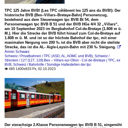
TPC 125 Jahre BVB! (Les TPC célèbrent les 125 ans du BVB!): Der
historische BVB (Bex–Villars–Bretaye-Bahn) Personenzug,
bestehend aus dem Steuerwagen tpc BVB Bt 54, dem
Personenwagen tpc BVB B 51 und der BVB HGe 4/4 32 „Villars“,
am 10 September 2023 im Bergbahnhof Col-de-Bretaye (1.808 m ü.
M.). Hier die Strecke der BVB führt hinauf zum Col-de-Bretaye auf
1.808 m ü. M. und ist so der höchste Bahnhof der tpc, mit einer
maximalen Neigung von 200 ‰ ist die BVB aber nicht die steilste
Strecke, das ist die AL- Aigle-Leysin-Bahn mit 230 ‰ Steigung.

Armin Schwarz
Schweiz / Privatbahnen / TPC (ASD, AL, AOMC und BVB)
,
Schweiz /
Strecken / 127 [127, 128] Bex – Villars-sur-Ollon - Col-de-Bretaye | TPC, ex
BVB
,
Schweiz / Bahnhöfe / Sonstige Haltestellen der tpc
485 1400x933 Px, 02.10.2023

Der vierachsige 2.Klasse Personenwagen tpc BVB B 51, eingereiht