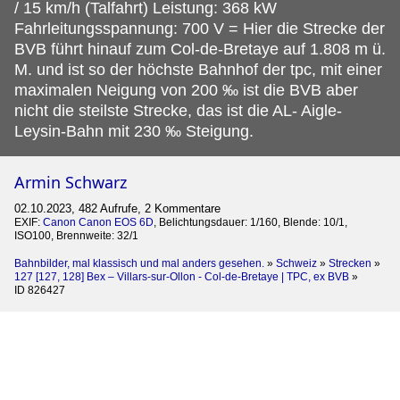
/ 15 km/h (Talfahrt) Leistung: 368 kW
Fahrleitungsspannung: 700 V = Hier die Strecke der
BVB führt hinauf zum Col-de-Bretaye auf 1.808 m ü.
M. und ist so der höchste Bahnhof der tpc, mit einer
maximalen Neigung von 200 ‰ ist die BVB aber
nicht die steilste Strecke, das ist die AL- Aigle-
Leysin-Bahn mit 230 ‰ Steigung.
Armin Schwarz
02.10.2023, 482 Aufrufe, 2 Kommentare
EXIF:
Canon Canon EOS 6D
, Belichtungsdauer: 1/160, Blende: 10/1,
ISO100, Brennweite: 32/1
Bahnbilder, mal klassisch und mal anders gesehen.
»
Schweiz
»
Strecken
»
127 [127, 128] Bex – Villars-sur-Ollon - Col-de-Bretaye | TPC, ex BVB
»
ID 826427