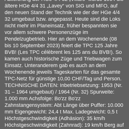
ältere HGe 4/4 31 „Lavey“ von SIG und MFO, auf
den neuen Stand der Technik wie der der HGe 4/4
32 umgebaut bzw. angepasst. Heute sind die Loks
nicht mehr im Planeinsatz, früher bespannten sie
vor allem schwere Personenzüge im
Pendelzugbetrieb. Hier an dem Wochenende (08
bis 10 September 2023) feiert die TPC 125 Jahre
BVB! (Les TPC célèbrent les 125 ans du BVB!). So
kamen auch historische Züge und Triebwagen zum
Einsatz. Unteranderem gab es auch an dem
Wochenende jeweils Tageskarten für das gesamte
TPC-Netz für günstige 10,00 CHF/Tag und Person.
TECHNISCHE DATEN: Inbetriebsetzung: 1953 (Nr.
31 – 1964 umgebaut) / 1964 (Nr. 32) Spurweite:
1.000 mm Achsfolge: Bo'zz Bo'zz
Zahnstangensystem: Abt Länge über Puffer: 10.000
mm Eigengewicht: 24,4 t Max. Ladegewicht: 0,5 t
Höchstgeschwindigkeit (Adhäsion): 35 km/h
Höchstgeschwindigkeit (Zahnrad): 19 km/h Berg auf