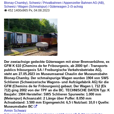
Blonay-Chamby)
,
Schweiz / Privatbahnen / Appenzeller Bahnen AG (AB)
,
Schweiz / Wagen (Schmalspur) / Güterwagen 2-/3-achsig
452 1400x965 Px, 04.08.2023

Der zweiachsige gedeckte Güterwagen mit einer Bremserbühne, ex
GFM K 610 (Chemins de fer Fribourgeois, ab 2000 tpf - Transports
publics fribourgeois SA / Freiburgische Verkehrsbetriebe AG),
steht am 27.05.2023 im Museumsareal Chaulin der Museumsbahn
Blonay-Chamby. Der schmalspurige Wagen wurden 1904 von SWS
Schlieren (Schweizerische Wagons- und Aufzügefabrik AG) für die
GFM (Chemins de fer Fribourgeois) gebaut. Der Wagen L 712 (Ek
712) ging 2002 von der TPF an die BC. TECHNISCHE DATEN Typ: K
Baujahr: 1904 Hersteller: SWS Schlieren Spurweite: 1.000 mm
(Meterspur) Achsanzahl: 2 Länge über Puffer: 8.050 mm
Achsabstand: 3.500 mm Eigengewicht: 6,5 t Nutzlast: 10,0 t Quelle:
Museumsbahn BC

Armin Schwarz