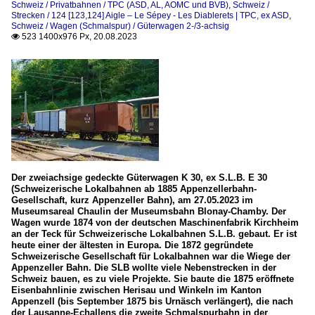
Schweiz / Privatbahnen / TPC (ASD, AL, AOMC und BVB)
,
Schweiz /
Strecken / 124 [123,124] Aigle – Le Sépey - Les Diablerets | TPC, ex ASD
,
Schweiz / Wagen (Schmalspur) / Güterwagen 2-/3-achsig
523 1400x976 Px, 20.08.2023

Der zweiachsige gedeckte Güterwagen K 30, ex S.L.B. E 30
(Schweizerische Lokalbahnen ab 1885 Appenzellerbahn-
Gesellschaft, kurz Appenzeller Bahn), am 27.05.2023 im
Museumsareal Chaulin der Museumsbahn Blonay-Chamby. Der
Wagen wurde 1874 von der deutschen Maschinenfabrik Kirchheim
an der Teck für Schweizerische Lokalbahnen S.L.B. gebaut. Er ist
heute einer der ältesten in Europa. Die 1872 gegründete
Schweizerische Gesellschaft für Lokalbahnen war die Wiege der
Appenzeller Bahn. Die SLB wollte viele Nebenstrecken in der
Schweiz bauen, es zu viele Projekte. Sie baute die 1875 eröffnete
Eisenbahnlinie zwischen Herisau und Winkeln im Kanton
Appenzell (bis September 1875 bis Urnäsch verlängert), die nach
der Lausanne-Echallens die zweite Schmalspurbahn in der