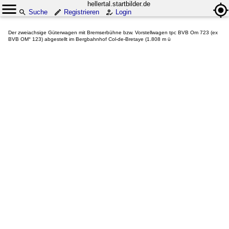
hellertal.startbilder.de
Suche
Registrieren
Login
Der zweiachsige Güterwagen mit Bremserbühne bzw. Vorstellwagen tpc BVB Om 723 (ex
BVB OM° 123) abgestellt im Bergbahnhof Col-de-Bretaye (1.808 m ü