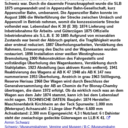
Schweiz war. Durch die dauernde Finanzknappheit wurde die SLB
1875 umgewandelt und in Appenzeller Bahn-Gesellschaft, kurz
Appenzeller Bahn, umbenannt. Die Appenzeller Bahn konnte im
August 1886 die Weiterführung der Strecke zwischen Urnäsch und
Appenzell in Betrieb nehmen, womit die konzessionierte Strecke
vollendet war. Lebenslauf des K 30 (E 30): 1874 Lieferung und
Inbetriebnahme für Arbeits- und Güterzügen 1875 Offizielle
Inbetriebnahme als S.L.B. E 30 1885 Aufgrund von miserablen
Zustands war bereit der Abbruch geplant, die Tragfähigkeit wurde
aber erstmal reduziert. 1887 Überholungsarbeiten, Verstärkung des
Rahmens, Erneuerung des Dachs und der Wagenkasten wurden
restauriert. 1898 Installation einer weißen Westinghouse-
Bremsleitung 1900 Rekonstruktion des Fahrgestells und
vollständige Überholung des Wagenkastens, Verstärkung durch
Stahlplatten. 1923 Abstellung (aus aktivem Konto entfernt). 1941
Reaktivierung des Wagens al AB K 47 1948 als AB K 147 neu
nummerieren 1953 Überholung, Anstrich in grau 1963 Stilllegung,
Reserve Herisau 1968 Der Wagen wird durch Beschluss der
Generalversammlung der AB an Chemin de Fer Blonay-Chamby
übertragen, die dann 1972 erfolgt. Ob da wirklich noch was an dem
Wagen aus dem Jahr 1874 stammt, kann ich bei dem Lebenslauf
nicht sagen. TECHNISCHE DATEN: Baujahr: 1874 Hersteller:
Maschinenfabrik Kirchheim an der Teck Spurweite: 1.000 mm
(Meterspur) Achsanzahl: 2 Länge über Puffer: 6.600 mm
Achsabstand: 2.300 mm Eigengewicht: 4,3 t Nutzlast: 6 t Dahinter
steht der zweiachsige gedeckte Güterwagen ex LLB K 41.

Armin Schwarz
Schweiz / Museumsbahnen, Vereine und Museen / B-C (Museumsbahn