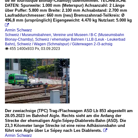
de fer touristique Blonay–Chamby) übernommen. TECHNISCHE
DATEN: Spurweite: 1.000 mm (Meterspur) Achsanzahl: 2 Länge
über Puffer: 5.800 mm Breite: 2.100 mm Achsabstand: 2.700 mm
Laufraddurchmesser: 660 mm (neu) Bremszahnrad-Teilkreis: Ø
496,8 mm (ursprünglich) Eigengewicht: 4.470 kg Nutzlast: 5.000 kg

Armin Schwarz
Schweiz / Museumsbahnen, Vereine und Museen / B-C (Museumsbahn
Blonay-Chamby)
,
Schweiz / ehemalige Bahnen / LLB (Leuk - Leukerbad
Bahn)
,
Schweiz / Wagen (Schmalspur) / Güterwagen 2-/3-achsig
455 1400x933 Px, 03.09.2023

Der zweiachsige (TPC) Trag-/Flachwagen ASD Lb 853 abgestellt am
28.05.2023 im Bahnhof Aigle. Rechts sieht am die Anfang der
Strecke der ehemaligen Aigle-Sépey-Diablerets-Bahn (ASD). Die
23,3 Kilometer lange Strecke ist eine reine Adhäsionsbahn und
führt von Aigle über Le Sépey nach Les Diablerets.

Armin Schwarz