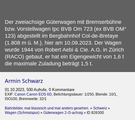
Der zweiachsige Güterwagen mit Bremserbühne
bzw.
Vorstellwagen tpc BVB Om 723 (ex BVB OM°
123) abgestellt im Bergbahnhof Col-de-Bretaye
(1.808 m ü. M.), hier am 10.09.2023. Der Wagen
wurde 1944 von Robert Aebi & Cie. A.G. in Zürich
(RACO) gebaut, er hat ein Eigengewicht von 1,6 t
die maximale Zuladung beträgt 1,5 t.
Armin Schwarz
01.10.2023, 500 Aufrufe, 0 Kommentare
EXIF:
Canon Canon EOS 6D
, Belichtungsdauer: 1/250, Blende: 10/1,
ISO100, Brennweite: 32/1
Bahnbilder, mal klassisch und mal anders gesehen.
»
Schweiz
»
Wagen (Schmalspur)
»
Güterwagen 2-/3-achsig
»
ID 826300