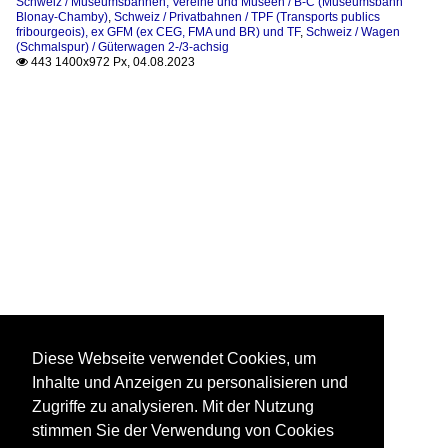
Schweiz / Museumsbahnen, Vereine und Museen / B-C (Museumsbahn
Blonay-Chamby)
,
Schweiz / Privatbahnen / TPF (Transports publics
fribourgeois), ex GFM (ex CEG, FMA und BR) und TF
,
Schweiz / Wagen
(Schmalspur) / Güterwagen 2-/3-achsig
443 1400x972 Px, 04.08.2023

Diese Webseite verwendet Cookies, um
Inhalte und Anzeigen zu personalisieren und
Zugriffe zu analysieren. Mit der Nutzung
stimmen Sie der Verwendung von Cookies