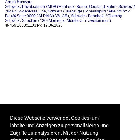
Armin Schwarz
Schweiz / Privatbahnen / MOB (Montreux–Berner Oberland-Bahn)
,
Schweiz /
Züge / GoldenPass Line
,
Schweiz / Triebzüge (Schmalspur) / ABe 4/4 bzw.
Be 4/4 Serie 9000 " ALPINA"(ABe 8/8)
,
Schweiz / Bahnhöfe / Chamby
,
Schweiz / Strecken / 120 (Montreux–Montbovon–Zweisimmen)
469 1600x1103 Px, 19.06.2023

Diese Webseite verwendet Cookies, um
Inhalte und Anzeigen zu personalisieren und
Zugriffe zu analysieren. Mit der Nutzung