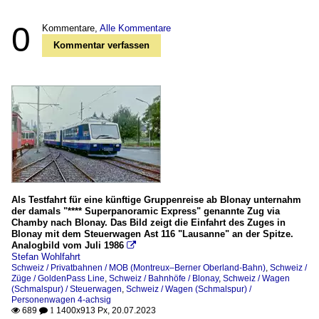
0
Kommentare,
Alle Kommentare
Kommentar verfassen
Als Testfahrt für eine künftige Gruppenreise ab Blonay unternahm
der damals "**** Superpanoramic Express" genannte Zug via
Chamby nach Blonay. Das Bild zeigt die Einfahrt des Zuges in
Blonay mit dem Steuerwagen Ast 116 "Lausanne" an der Spitze.
Analogbild vom Juli 1986

Stefan Wohlfahrt
Schweiz / Privatbahnen / MOB (Montreux–Berner Oberland-Bahn)
,
Schweiz /
Züge / GoldenPass Line
,
Schweiz / Bahnhöfe / Blonay
,
Schweiz / Wagen
(Schmalspur) / Steuerwagen
,
Schweiz / Wagen (Schmalspur) /
Personenwagen 4-achsig
689
1400x913 Px, 20.07.2023

 1