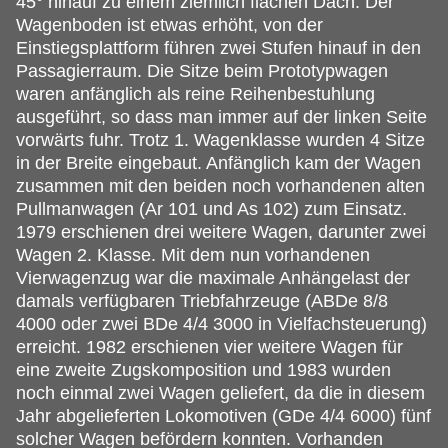
45° hinauf zu einem ziemlich flachen Dach. Der
Wagenboden ist etwas erhöht, von der
Einstiegsplattform führen zwei Stufen hinauf in den
Passagierraum. Die Sitze beim Prototypwagen
waren anfänglich als reine Reihenbestuhlung
ausgeführt, so dass man immer auf der linken Seite
vorwärts fuhr. Trotz 1. Wagenklasse wurden 4 Sitze
in der Breite eingebaut. Anfänglich kam der Wagen
zusammen mit den beiden noch vorhandenen alten
Pullmanwagen (Ar 101 und As 102) zum Einsatz.
1979 erschienen drei weitere Wagen, darunter zwei
Wagen 2. Klasse. Mit dem nun vorhandenen
Vierwagenzug war die maximale Anhängelast der
damals verfügbaren Triebfahrzeuge (ABDe 8/8
4000 oder zwei BDe 4/4 3000 in Vielfachsteuerung)
erreicht. 1982 erschienen vier weitere Wagen für
eine zweite Zugskomposition und 1983 wurden
noch einmal zwei Wagen geliefert, da die in diesem
Jahr abgelieferten Lokomotiven (GDe 4/4 6000) fünf
solcher Wagen befördern konnten. Vorhanden