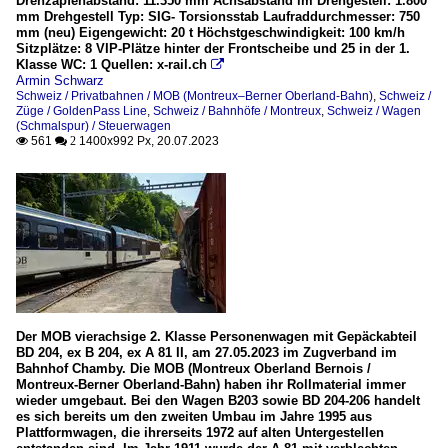
Drehzapfenabstand: 11.350 mm Achsabstand im Drehgestell: 1.800
mm Drehgestell Typ: SIG- Torsionsstab Laufraddurchmesser: 750
mm (neu) Eigengewicht: 20 t Höchstgeschwindigkeit: 100 km/h
Sitzplätze: 8 VIP-Plätze hinter der Frontscheibe und 25 in der 1.
Klasse WC: 1 Quellen: x-rail.ch

Armin Schwarz
Schweiz / Privatbahnen / MOB (Montreux–Berner Oberland-Bahn)
,
Schweiz /
Züge / GoldenPass Line
,
Schweiz / Bahnhöfe / Montreux
,
Schweiz / Wagen
(Schmalspur) / Steuerwagen
561
1400x992 Px, 20.07.2023

 2
Der MOB vierachsige 2. Klasse Personenwagen mit Gepäckabteil
BD 204, ex B 204, ex A 81 II, am 27.05.2023 im Zugverband im
Bahnhof Chamby. Die MOB (Montreux Oberland Bernois /
Montreux-Berner Oberland-Bahn) haben ihr Rollmaterial immer
wieder umgebaut. Bei den Wagen B203 sowie BD 204-206 handelt
es sich bereits um den zweiten Umbau im Jahre 1995 aus
Plattformwagen, die ihrerseits 1972 auf alten Untergestellen