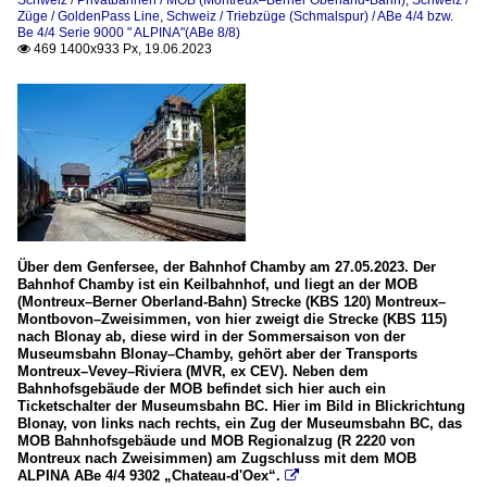
Schweiz / Privatbahnen / MOB (Montreux–Berner Oberland-Bahn)
,
Schweiz /
Züge / GoldenPass Line
,
Schweiz / Triebzüge (Schmalspur) / ABe 4/4 bzw.
Be 4/4 Serie 9000 " ALPINA"(ABe 8/8)
469 1400x933 Px, 19.06.2023

Über dem Genfersee, der Bahnhof Chamby am 27.05.2023. Der
Bahnhof Chamby ist ein Keilbahnhof, und liegt an der MOB
(Montreux–Berner Oberland-Bahn) Strecke (KBS 120) Montreux–
Montbovon–Zweisimmen, von hier zweigt die Strecke (KBS 115)
nach Blonay ab, diese wird in der Sommersaison von der
Museumsbahn Blonay–Chamby, gehört aber der Transports
Montreux–Vevey–Riviera (MVR, ex CEV). Neben dem
Bahnhofsgebäude der MOB befindet sich hier auch ein
Ticketschalter der Museumsbahn BC. Hier im Bild in Blickrichtung
Blonay, von links nach rechts, ein Zug der Museumsbahn BC, das
MOB Bahnhofsgebäude und MOB Regionalzug (R 2220 von
Montreux nach Zweisimmen) am Zugschluss mit dem MOB
ALPINA ABe 4/4 9302 „Chateau-d'Oex“.
