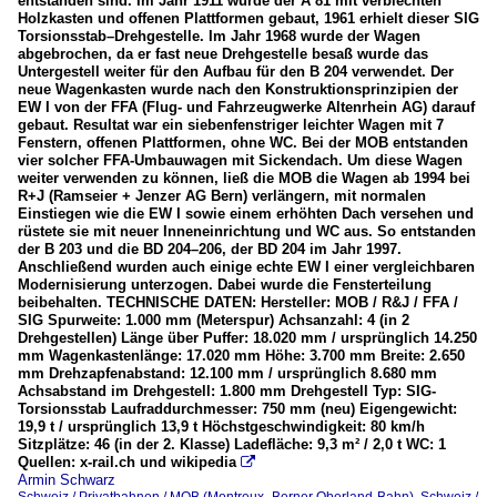
entstanden sind. Im Jahr 1911 wurde der A 81 mit verblechten
Holzkasten und offenen Plattformen gebaut, 1961 erhielt dieser SIG
Torsionsstab–Drehgestelle. Im Jahr 1968 wurde der Wagen
abgebrochen, da er fast neue Drehgestelle besaß wurde das
Untergestell weiter für den Aufbau für den B 204 verwendet. Der
neue Wagenkasten wurde nach den Konstruktionsprinzipien der
EW I von der FFA (Flug- und Fahrzeugwerke Altenrhein AG) darauf
gebaut. Resultat war ein siebenfenstriger leichter Wagen mit 7
Fenstern, offenen Plattformen, ohne WC. Bei der MOB entstanden
vier solcher FFA-Umbauwagen mit Sickendach. Um diese Wagen
weiter verwenden zu können, ließ die MOB die Wagen ab 1994 bei
R+J (Ramseier + Jenzer AG Bern) verlängern, mit normalen
Einstiegen wie die EW I sowie einem erhöhten Dach versehen und
rüstete sie mit neuer Inneneinrichtung und WC aus. So entstanden
der B 203 und die BD 204–206, der BD 204 im Jahr 1997.
Anschließend wurden auch einige echte EW I einer vergleichbaren
Modernisierung unterzogen. Dabei wurde die Fensterteilung
beibehalten. TECHNISCHE DATEN: Hersteller: MOB / R&J / FFA /
SIG Spurweite: 1.000 mm (Meterspur) Achsanzahl: 4 (in 2
Drehgestellen) Länge über Puffer: 18.020 mm / ursprünglich 14.250
mm Wagenkastenlänge: 17.020 mm Höhe: 3.700 mm Breite: 2.650
mm Drehzapfenabstand: 12.100 mm / ursprünglich 8.680 mm
Achsabstand im Drehgestell: 1.800 mm Drehgestell Typ: SIG-
Torsionsstab Laufraddurchmesser: 750 mm (neu) Eigengewicht:
19,9 t / ursprünglich 13,9 t Höchstgeschwindigkeit: 80 km/h
Sitzplätze: 46 (in der 2. Klasse) Ladefläche: 9,3 m² / 2,0 t WC: 1
Quellen: x-rail.ch und wikipedia

Armin Schwarz