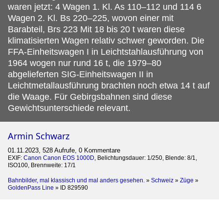
waren jetzt: 4 Wagen 1. Kl. As 110–112 und 114 6
Wagen 2. Kl. Bs 220–225, wovon einer mit
Barabteil, Brs 223 Mit 18 bis 20 t waren diese
klimatisierten Wagen relativ schwer geworden. Die
FFA-Einheitswagen I in Leichtstahlausführung von
1964 wogen nur rund 16 t, die 1979–80
abgelieferten SIG-Einheitswagen II in
Leichtmetallausführung brachten noch etwa 14 t auf
die Waage. Für Gebirgsbahnen sind diese
Gewichtsunterschiede relevant.
Armin Schwarz
01.11.2023, 528 Aufrufe, 0 Kommentare
EXIF:
Canon Canon EOS 1000D
, Belichtungsdauer: 1/250, Blende: 8/1,
ISO100, Brennweite: 17/1
Bahnbilder, mal klassisch und mal anders gesehen.
»
Schweiz
»
Züge
»
GoldenPass Line
»
ID 829590