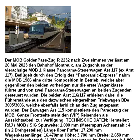
Der MOB GoldenPass-Zug R 2232 nach Zweisimmen verlässt am
26 Mai 2023 den Bahnhof Montreux, am Zugschluss der
vierachsige MOB 1.Klasse Panorama-Steuerwagen Ast 117 (ex Arst
117). Beflügelt durch den Erfolg des “Panoramic-Express” nahm
die MOB 1986 eine dritte Komposition in Betrieb, welche aber
gegenüber den beiden vorherigen nur die erste Wagenklasse
führte und von zwei Panorama-Steuerwagen an beiden Zugenden
gesteuert wurden. Die beiden Arst 116/117 erhielten dabei die
Führerstände aus den dazwischen eingereihten Triebwagen BDe
3005/3006, welche ebenfalls farblich an den Zug angepasst
wurden. Der Barwagen Ars 115 komplettierte den Paradezug der
MOB. Ganze Frontseite steht den (VIP) Reisenden als
Aussichtsabteil zur Verfügung. TECHNISCHE DATEN: Hersteller:
R&J / MOB / SIG Spurweite: 1.000 mm (Meterspur) Achsanzahl: 4
(in 2 Drehgestellen) Länge über Puffer: 17.290 mm
Wagenkastenlänge: 16.470mm Höhe: 3.700 mm Breite: 2.650 mm