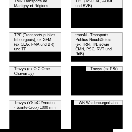
TMR Transports de
TPC (ASD, AL, AOMC
Martigny et Régions
und BVB)
TPF (Transports publics
transN - Transports
fribourgeois), ex GFM
Publics Neuchâtelois
(ex CEG, FMA und BR)
(ex TRN, TN, sowie
und TF
CMN, PSC, RVT und
RdB)
Travys (ex O-C Orbe -
Travys (ex PBr)
Chavornay)
Travys (YSteC Yverdon
WB Waldenburgerbahn
- Sainte-Croix) 1000 mm