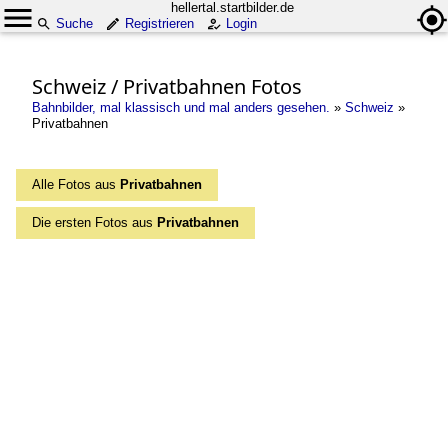
hellertal.startbilder.de
Suche
Registrieren
Login
Schweiz / Privatbahnen Fotos
Bahnbilder, mal klassisch und mal anders gesehen.
»
Schweiz
»
Privatbahnen
Alle Fotos aus
Privatbahnen
Die ersten Fotos aus
Privatbahnen