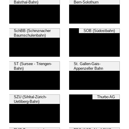
Balsthal-Bahn)
Bern-Solothurn
SchBB (Schinznacher
SOB (Südostbahn)
Baumschulenbahn)
ST (Sursee - Triengen-
St. Gallen-Gais-
Bahn)
Appenzeller Bahn
SZU (Sihltal-Zürich-
Thurbo AG
Uetliberg-Bahn)