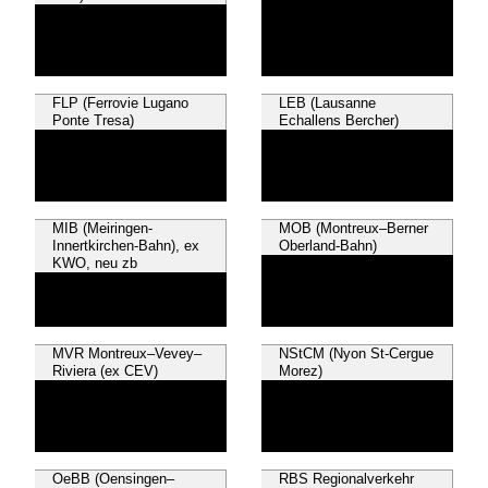
FLP (Ferrovie Lugano
LEB (Lausanne
Ponte Tresa)
Echallens Bercher)
MIB (Meiringen-
MOB (Montreux–Berner
Innertkirchen-Bahn), ex
Oberland-Bahn)
KWO, neu zb
MVR Montreux–Vevey–
NStCM (Nyon St-Cergue
Riviera (ex CEV)
Morez)
OeBB (Oensingen–
RBS Regionalverkehr