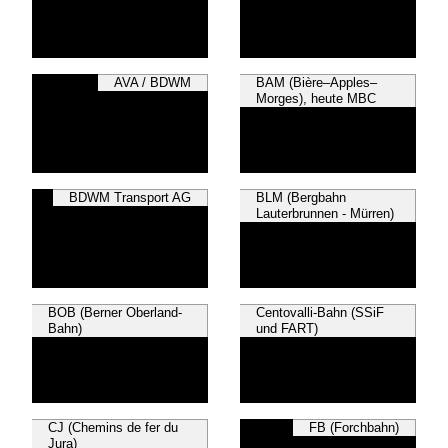
AVA / BDWM
BAM (Bière–Apples–
Morges), heute MBC
BDWM Transport AG
BLM (Bergbahn
Lauterbrunnen - Mürren)
BOB (Berner Oberland-
Centovalli-Bahn (SSiF
Bahn)
und FART)
CJ (Chemins de fer du
FB (Forchbahn)
Jura)