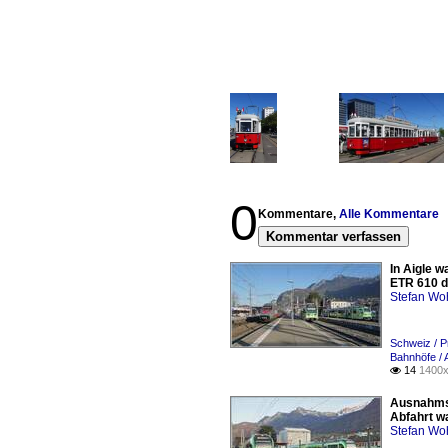
0
Kommentare,
Alle Kommentare
Kommentar verfassen
In Aigle 
ETR 610 d
Stefan Woh
Schweiz / 
Bahnhöfe / A
14
1400x

Ausnahmsw
Abfahrt wa
Stefan Woh