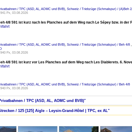
Privatbahnen / TPC (ASD, AL, AOMC und BVB)
,
Schweiz / Triebzüge (Schmalspur) / (A)Beh 
941 Px, 03.08.2026
eh 4/8 591 ist kurz nach les Planches auf dem Weg nach Le Sépey bzw. in der 
lfahrt
Privatbahnen / TPC (ASD, AL, AOMC und BVB)
,
Schweiz / Triebzüge (Schmalspur) / Beh 4/8
SD
940 Px, 03.08.2026
eh 4/8 591 ist kurz vor Les Planches auf dem Weg nach Les Diablerets. 6. No
lfahrt
Privatbahnen / TPC (ASD, AL, AOMC und BVB)
,
Schweiz / Triebzüge (Schmalspur) / Beh 4/8
940 Px, 03.08.2026
/ Privatbahnen / TPC (ASD, AL, AOMC und BVB)"
Strecken / 125 [125] Aigle – Leysin-Grand-Hôtel | TPC, ex AL"