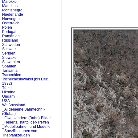
Marokko
Mauritius
Montenegro
Niederlande
Norwegen
Österreich
Polen
Portugal
Rumänien
Russland
Schweden
Schweiz
Serbien
Slowakei
Slowenien
Spanien
Tansania
Tschechien
Tschechoslowakei (bis Dez.
1992)
Türkei
Ukraine
Ungarn
USA
Weißrussland
_Allgemeine Bahntechnik
(Global)
_Etwas andere (Bahn)-Bilder
_Hellertal startbilder-Treffen
_Modellbahnen und Modelle
_Spezifikationen von
Triebfahrzeugen