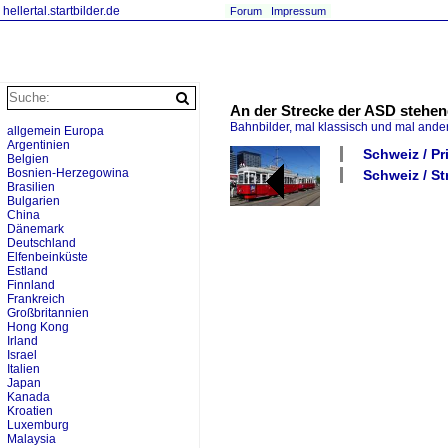
hellertal.startbilder.de
Forum
Impressum
An der Strecke der ASD stehend
Bahnbilder, mal klassisch und mal ande
allgemein Europa
Argentinien
Schweiz / P
Belgien
Bosnien-Herzegowina
Schweiz / St
Brasilien
Bulgarien
China
Dänemark
Deutschland
Elfenbeinküste
Estland
Finnland
Frankreich
Großbritannien
Hong Kong
Irland
Israel
Italien
Japan
Kanada
Kroatien
Luxemburg
Malaysia