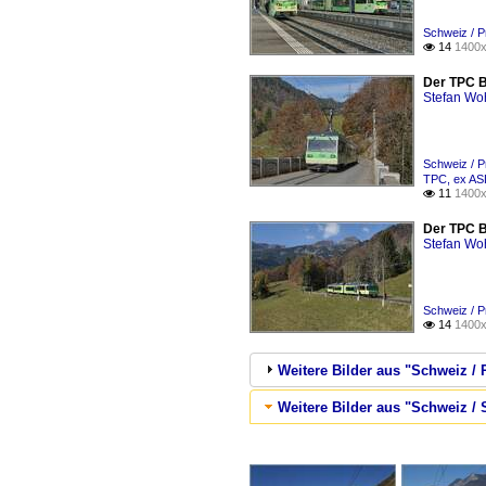
Schweiz / 
14
1400x

Der TPC B
Stefan Woh
Schweiz / 
TPC, ex A
11
1400x

Der TPC B
Stefan Woh
Schweiz / 
14
1400x

Weitere Bilder aus "Schweiz 
Weitere Bilder aus "Schweiz / 