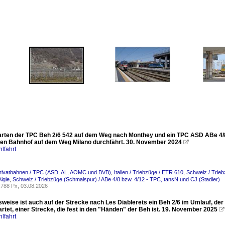
warten der TPC Beh 2/6 542 auf dem Weg nach Monthey und ein TPC ASD ABe 4/8 n
en Bahnhof auf dem Weg Milano durchfährt. 30. November 2024

lfahrt
Privatbahnen / TPC (ASD, AL, AOMC und BVB)
,
Italien / Triebzüge / ETR 610
,
Schweiz / Trie
igle
,
Schweiz / Triebzüge (Schmalspur) / ABe 4/8 bzw. 4/12 - TPC, tansN und CJ (Stadler)
788 Px, 03.08.2026
eise ist auch auf der Strecke nach Les Diablerets ein Beh 2/6 im Umlauf, der
rtet, einer Strecke, die fest in den "Händen" der Beh ist. 19. November 2025

lfahrt