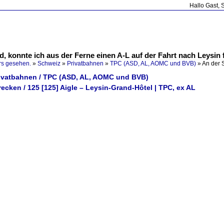
Hallo Gast, 
, konnte ich aus der Ferne einen A-L auf der Fahrt nach Leysin f
rs gesehen.
»
Schweiz
»
Privatbahnen
»
TPC (ASD, AL, AOMC und BVB)
»
An der 
rivatbahnen / TPC (ASD, AL, AOMC und BVB)
recken / 125 [125] Aigle – Leysin-Grand-Hôtel | TPC, ex AL