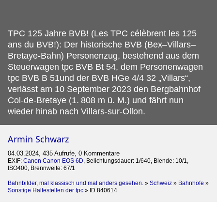
TPC 125 Jahre BVB! (Les TPC célèbrent les 125
ans du BVB!): Der historische BVB (Bex–Villars–
Bretaye-Bahn) Personenzug, bestehend aus dem
Steuerwagen tpc BVB Bt 54, dem Personenwagen
tpc BVB B 51und der BVB HGe 4/4 32 „Villars“,
verlässt am 10 September 2023 den Bergbahnhof
Col-de-Bretaye (1.
808 m ü. M.) und fährt nun
wieder hinab nach Villars-sur-Ollon.
Armin Schwarz
04.03.2024, 435 Aufrufe, 0 Kommentare
EXIF:
Canon Canon EOS 6D
, Belichtungsdauer: 1/640, Blende: 10/1,
ISO400, Brennweite: 67/1
Bahnbilder, mal klassisch und mal anders gesehen.
»
Schweiz
»
Bahnhöfe
»
Sonstige Haltestellen der tpc
»
ID 840614