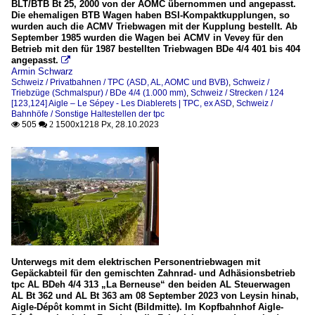
BLT/BTB Bt 25, 2000 von der AOMC übernommen und angepasst.
Die ehemaligen BTB Wagen haben BSI-Kompaktkupplungen, so
wurden auch die ACMV Triebwagen mit der Kupplung bestellt. Ab
September 1985 wurden die Wagen bei ACMV in Vevey für den
Betrieb mit den für 1987 bestellten Triebwagen BDe 4/4 401 bis 404
angepasst.

Armin Schwarz
Schweiz / Privatbahnen / TPC (ASD, AL, AOMC und BVB)
,
Schweiz /
Triebzüge (Schmalspur) / BDe 4/4 (1.000 mm)
,
Schweiz / Strecken / 124
[123,124] Aigle – Le Sépey - Les Diablerets | TPC, ex ASD
,
Schweiz /
Bahnhöfe / Sonstige Haltestellen der tpc
505
1500x1218 Px, 28.10.2023

 2
Unterwegs mit dem elektrischen Personentriebwagen mit
Gepäckabteil für den gemischten Zahnrad- und Adhäsionsbetrieb
tpc AL BDeh 4/4 313 „La Berneuse“ den beiden AL Steuerwagen
AL Bt 362 und AL Bt 363 am 08 September 2023 von Leysin hinab,
Aigle-Dépôt kommt in Sicht (Bildmitte). Im Kopfbahnhof Aigle-