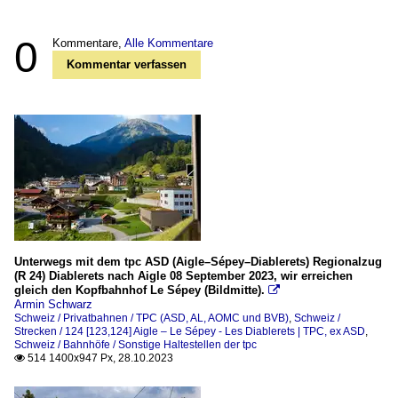
0
Kommentare,
Alle Kommentare
Kommentar verfassen
Unterwegs mit dem tpc ASD (Aigle–Sépey–Diablerets) Regionalzug
(R 24) Diablerets nach Aigle 08 September 2023, wir erreichen
gleich den Kopfbahnhof Le Sépey (Bildmitte).

Armin Schwarz
Schweiz / Privatbahnen / TPC (ASD, AL, AOMC und BVB)
,
Schweiz /
Strecken / 124 [123,124] Aigle – Le Sépey - Les Diablerets | TPC, ex ASD
,
Schweiz / Bahnhöfe / Sonstige Haltestellen der tpc
514 1400x947 Px, 28.10.2023
