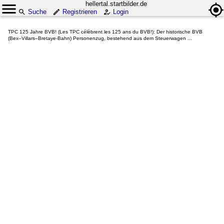
hellertal.startbilder.de
Suche
Registrieren
Login
TPC 125 Jahre BVB! (Les TPC célèbrent les 125 ans du BVB!): Der historische BVB
(Bex–Villars–Bretaye-Bahn) Personenzug, bestehend aus dem Steuerwagen ...