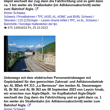
Dépôt wechselt der Zug dann die Fahrtrichtung und es geht dann
ca. 1 km weiter als Straßenbahn (im Adhäsionsabschnitt) weiter
zum Bahnhof Aigle.

Armin Schwarz
Schweiz / Privatbahnen / TPC (ASD, AL, AOMC und BVB)
,
Schweiz /
Strecken / 125 [125] Aigle – Leysin-Grand-Hôtel | TPC, ex AL
,
Schweiz /
Bahnhöfe / Sonstige Haltestellen der tpc
475 1400x933 Px, 25.10.2023

Unterwegs mit dem elektrischen Personentriebwagen mit
Gepäckabteil für den gemischten Zahnrad- und Adhäsionsbetrieb
tpc AL BDeh 4/4 313 „La Berneuse“ den beiden AL Steuerwagen
AL Bt 362 und AL Bt 363 am 08 September 2023 von Leysin hinab,
wir erreichen nun Aigle-Dépôt . Im Kopfbahnhof Aigle-Dépôt
wechselt der Zug dann die Fahrtrichtung und es geht dann ca. 1
km weiter als Straßenbahn (im Adhäsionsabschnitt) weiter zum
Bahnhof Aigle.

Armin Schwarz