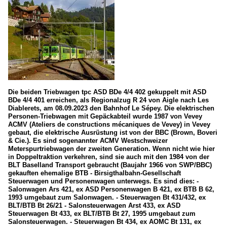
Die beiden Triebwagen tpc ASD BDe 4/4 402 gekuppelt mit ASD
BDe 4/4 401 erreichen, als Regionalzug R 24 von Aigle nach Les
Diablerets, am 08.09.2023 den Bahnhof Le Sépey. Die elektrischen
Personen-Triebwagen mit Gepäckabteil wurde 1987 von Vevey
ACMV (Ateliers de constructions mécaniques de Vevey) in Vevey
gebaut, die elektrische Ausrüstung ist von der BBC (Brown, Boveri
& Cie.). Es sind sogenannter ACMV Westschweizer
Meterspurtriebwagen der zweiten Generation. Wenn nicht wie hier
in Doppeltraktion verkehren, sind sie auch mit den 1984 von der
BLT Baselland Transport gebraucht (Baujahr 1966 von SWP/BBC)
gekauften ehemalige BTB - Birsigthalbahn-Gesellschaft
Steuerwagen und Personenwagen unterwegs. Es sind dies: -
Salonwagen Ars 421, ex ASD Personenwagen B 421, ex BTB B 62,
1993 umgebaut zum Salonwagen. - Steuerwagen Bt 431/432, ex
BLT/BTB Bt 26/21 - Salonsteuerwagen Arst 433, ex ASD
Steuerwagen Bt 433, ex BLT/BTB Bt 27, 1995 umgebaut zum
Salonsteuerwagen. - Steuerwagen Bt 434, ex AOMC Bt 131, ex