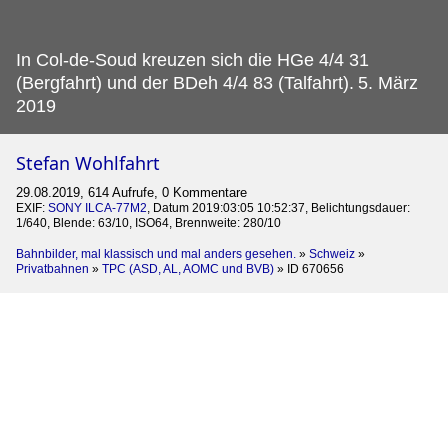
In Col-de-Soud kreuzen sich die HGe 4/4 31
(Bergfahrt) und der BDeh 4/4 83 (Talfahrt).
5. März
2019
Stefan Wohlfahrt
29.08.2019, 614 Aufrufe, 0 Kommentare
EXIF:
SONY ILCA-77M2
, Datum 2019:03:05 10:52:37, Belichtungsdauer:
1/640, Blende: 63/10, ISO64, Brennweite: 280/10
Bahnbilder, mal klassisch und mal anders gesehen.
»
Schweiz
»
Privatbahnen
»
TPC (ASD, AL, AOMC und BVB)
»
ID 670656