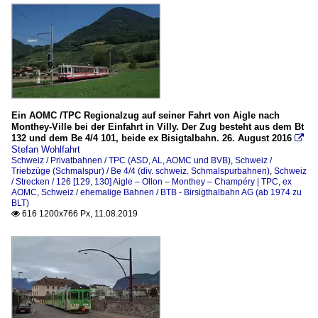
Ein AOMC /TPC Regionalzug auf seiner Fahrt von Aigle nach
Monthey-Ville bei der Einfahrt in Villy. Der Zug besteht aus dem Bt
132 und dem Be 4/4 101, beide ex Bisigtalbahn. 26. August 2016

Stefan Wohlfahrt
Schweiz / Privatbahnen / TPC (ASD, AL, AOMC und BVB)
,
Schweiz /
Triebzüge (Schmalspur) / Be 4/4 (div. schweiz. Schmalspurbahnen)
,
Schweiz
/ Strecken / 126 [129, 130] Aigle – Ollon – Monthey – Champéry | TPC, ex
AOMC
,
Schweiz / ehemalige Bahnen / BTB - Birsigthalbahn AG (ab 1974 zu
BLT)
616 1200x766 Px, 11.08.2019
