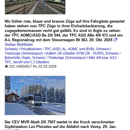
Wo früher rote, blaue und braune Züge auf ihre Fahrgäste gewartet
haben stehen nun TPC Züge in ihrer Einheitslackierung, die
zugegebenermassen recht gut gefällt. Es sind in Aigle zu sehen:
der TPC AOMC/ASD Be 2/6 544, der TPC ASD ABe 4/8 471 und ein
A-L Regionalzug mit dem Steuerwagen Bt 363. 20. Okt. 2024

Stefan Wohlfahrt
Schweiz / Privatbahnen / TPC (ASD, AL, AOMC und BVB)
,
Schweiz /
Triebzüge (Schmalspur) / (A)Beh 2/6 (Stadler GTW 2/6 - SURF)
,
Schweiz /
Bahnhöfe / Aigle
,
Schweiz / Triebzüge (Schmalspur) / ABe 4/8 bzw. 4/12 -
TPC, tansN und CJ (Stadler)
231 1400x917 Px, 01.02.2026

Der CEV MVR Abeh 2/6 7507 wartet in der frisch verschneiten
Gipfelstation Les Pleisdes auf die Abfahrt nach Vevey. 29. Jan.