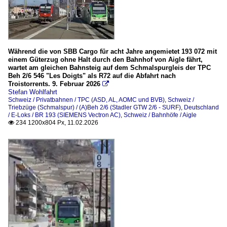
Während die von SBB Cargo für acht Jahre angemietet 193 072 mit
einem Güterzug ohne Halt durch den Bahnhof von Aigle fährt,
wartet am gleichen Bahnsteig auf dem Schmalspurgleis der TPC
Beh 2/6 546 "Les Doigts" als R72 auf die Abfahrt nach
Troistorrents. 9. Februar 2026

Stefan Wohlfahrt
Schweiz / Privatbahnen / TPC (ASD, AL, AOMC und BVB)
,
Schweiz /
Triebzüge (Schmalspur) / (A)Beh 2/6 (Stadler GTW 2/6 - SURF)
,
Deutschland
/ E-Loks / BR 193 (SIEMENS Vectron AC)
,
Schweiz / Bahnhöfe / Aigle
234 1200x804 Px, 11.02.2026
