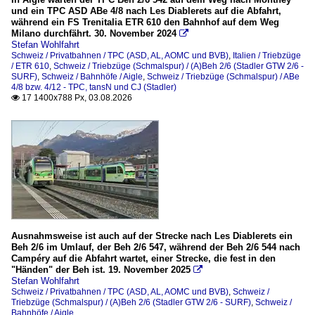
und ein TPC ASD ABe 4/8 nach Les Diablerets auf die Abfahrt,
während ein FS Trenitalia ETR 610 den Bahnhof auf dem Weg
ETR 610
2020
Milano durchfährt. 30. November 2024

Stefan Wohlfahrt
2020
Schweiz / Privatbahnen / TPC (ASD, AL, AOMC und BVB)
,
Italien / Triebzüge
Schweiz
/ ETR 610
,
Schweiz / Triebzüge (Schmalspur) / (A)Beh 2/6 (Stadler GTW 2/6 -
2021
SURF)
,
Schweiz / Bahnhöfe / Aigle
,
Schweiz / Triebzüge (Schmalspur) / ABe
4/8 bzw. 4/12 - TPC, tansN und CJ (Stadler)
Bahndienstfahrzeuge
2022
17 1400x788 Px, 03.08.2026

Schneeschleudern / -pflüge
2023
2024
Bahnhöfe
2025
Aigle
2026
Blonay
Chamby
Montreux
Ausnahmsweise ist auch auf der Strecke nach Les Diablerets ein
Beh 2/6 im Umlauf, der Beh 2/6 547, während der Beh 2/6 544 nach
Sonstige Haltestellen der MVR
Campéry auf die Abfahrt wartet, einer Strecke, die fest in den
"Händen" der Beh ist. 19. November 2025
Sonstige Haltestellen der tpc

Stefan Wohlfahrt
Vevey
Schweiz / Privatbahnen / TPC (ASD, AL, AOMC und BVB)
,
Schweiz /
Triebzüge (Schmalspur) / (A)Beh 2/6 (Stadler GTW 2/6 - SURF)
,
Schweiz /
Bahnhöfe / Aigle