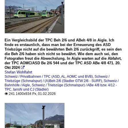
Ein Vergleichsbild der TPC Beh 2/6 und ABeh 4/8 in Aigle. Ich
finde es erstaunlich, dass man bei der Erneuerung des ASD
Triebzüge nicht auf die bewährten Beh 2/6 zurückgriff, es sein den
die Beh 2/6 haben sich nicht so bewährt. Wie dem auch sei, den
Fotografen freut die Abwechslung. In Aigle warten auf die Abfahrt,
der TPC AOMC/ASD Be 2/6 544 und der TPC ASD ABe 4/8 471. 20.
Okt 2024

Stefan Wohlfahrt
Schweiz / Privatbahnen / TPC (ASD, AL, AOMC und BVB)
,
Schweiz /
Triebzüge (Schmalspur) / (A)Beh 2/6 (Stadler GTW 2/6 - SURF)
,
Schweiz /
Bahnhöfe / Aigle
,
Schweiz / Triebzüge (Schmalspur) / ABe 4/8 bzw. 4/12 -
TPC, tansN und CJ (Stadler)
241 1400x934 Px, 01.02.2026
