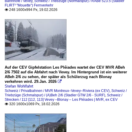
Bahnhöfe / Vevey
,
Schweiz / Triebzüge (Normalspur) / RABe 523.5 (Stadler
FLIRT³ "Mouette") Fernverkehr
248 1600x994 Px, 19.02.2026

Auf der CEV Gipfelstation Les Pléiades wartet der CEV MVR ABeh
2/6 7502 auf die Abfahrt nach Vevey. Im Hintergrund ist ein weiterer
ABeh 2/6 zu sehen, der später als Schülerzug nach Blonay
verkehren wird. 29.Jan. 2026

Stefan Wohlfahrt
Schweiz / Privatbahnen / MVR Montreux–Vevey–Riviera (ex CEV)
,
Schweiz /
Triebzüge (Schmalspur) / (A)Beh 2/6 (Stadler GTW 2/6 - SURF)
,
Schweiz /
Strecken / 112 [112, 113] Vevey –Blonay – Les Pléiades | MVR, ex CEV
320 1600x1069 Px, 18.02.2026
