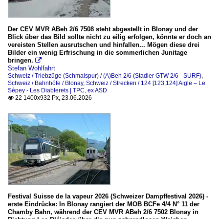
Privatbahnen
asm (ex SNB/OJB und BTI)
Der CEV MVR ABeh 2/6 7508 steht abgestellt in Blonay und der
Blick über das Bild sollte nicht zu eilig erfolgen, könnte er doch an
CJ (Chemins de fer du Jura)
vereisten Stellen ausrutschen und hinfallen... Mögen diese drei
Bilder ein wenig Erfrischung in die sommerlichen Junitage
MOB (Montreux–Berner Oberland-Bahn)
bringen.

MVR Montreux–Vevey–Riviera (ex CEV)
Stefan Wohlfahrt
Schweiz / Triebzüge (Schmalspur) / (A)Beh 2/6 (Stadler GTW 2/6 - SURF)
,
TPC (ASD, AL, AOMC und BVB)
Schweiz / Bahnhöfe / Blonay
,
Schweiz / Strecken / 124 [123,124] Aigle – Le
Sépey - Les Diablerets | TPC, ex ASD
Travys (YSteC Yverdon - Sainte-Croix) 1000 mm
22 1400x932 Px, 23.06.2026

Strecken
112 [112, 113] Vevey –Blonay – Les Pléiades | MVR, ex
115 [115] Blonay–Chamby | MVR, ex CEV / BC
120 (Montreux–Montbovon–Zweisimmen)
124 [123,124] Aigle – Le Sépey - Les Diablerets
126 [129, 130] Aigle – 
Festival Suisse de la vapeur 2026 (Schweizer Dampffestival 2026) -
erste Eindrücke: In Blonay rangiert der MOB BCFe 4/4 N° 11 der
die Waadtländer Riviera
Chamby Bahn, während der CEV MVR ABeh 2/6 7502 Blonay in