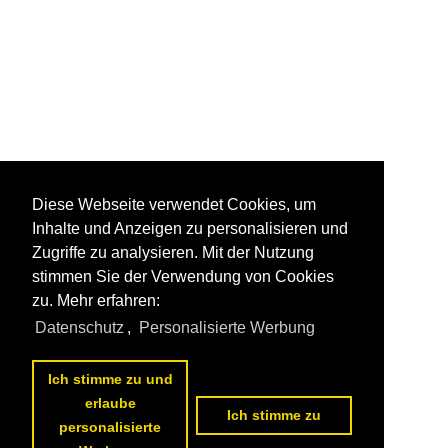
Diese Webseite verwendet Cookies, um
Inhalte und Anzeigen zu personalisieren und
Zugriffe zu analysieren. Mit der Nutzung
stimmen Sie der Verwendung von Cookies
zu. Mehr erfahren:
Datenschutz
,
Personalisierte Werbung
Ich stimme zu und
erlaube
Ich stimme zu
personalisierte
1
2
3
4
5
6
7
8
9
nächste Seite
>>