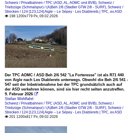
Schweiz / Privatbahnen / TPC (ASD, AL, AOMC und BVB)
,
Schweiz /
Triebzüge (Schmalspur) / (A)Beh 2/6 (Stadler GTW 2/6 - SURF)
,
Schweiz /
Strecken / 124 [123,124] Aigle – Le Sépey - Les Diablerets | TPC, ex ASD
198 1200x779 Px, 09.02.2026

Der TPC AOMC / ASD Beh 2/6 542 "La Forteresse" ist als R71 440
von Aigle nach Les Diablerets unterwegs. Obwohl die Beh 2/6 541 -
547 seit der Inbetriebnahme bei der TPC grundsätzlich auch auf
der ASD verkehren können, sind sie hier recht selten anzutreffen.
9. Februar 2026

Stefan Wohlfahrt
Schweiz / Privatbahnen / TPC (ASD, AL, AOMC und BVB)
,
Schweiz /
Triebzüge (Schmalspur) / (A)Beh 2/6 (Stadler GTW 2/6 - SURF)
,
Schweiz /
Strecken / 124 [123,124] Aigle – Le Sépey - Les Diablerets | TPC, ex ASD
201 1200x817 Px, 09.02.2026
