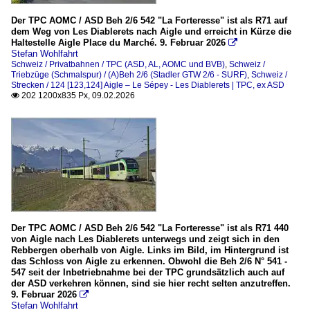
Der TPC AOMC / ASD Beh 2/6 542 "La Forteresse" ist als R71 auf
dem Weg von Les Diablerets nach Aigle und erreicht in Kürze die
Haltestelle Aigle Place du Marché. 9. Februar 2026

Stefan Wohlfahrt
Schweiz / Privatbahnen / TPC (ASD, AL, AOMC und BVB)
,
Schweiz /
Triebzüge (Schmalspur) / (A)Beh 2/6 (Stadler GTW 2/6 - SURF)
,
Schweiz /
Strecken / 124 [123,124] Aigle – Le Sépey - Les Diablerets | TPC, ex ASD
202 1200x835 Px, 09.02.2026

Der TPC AOMC / ASD Beh 2/6 542 "La Forteresse" ist als R71 440
von Aigle nach Les Diablerets unterwegs und zeigt sich in den
Rebbergen oberhalb von Aigle. Links im Bild, im Hintergrund ist
das Schloss von Aigle zu erkennen. Obwohl die Beh 2/6 N° 541 -
547 seit der Inbetriebnahme bei der TPC grundsätzlich auch auf
der ASD verkehren können, sind sie hier recht selten anzutreffen.
9. Februar 2026

Stefan Wohlfahrt