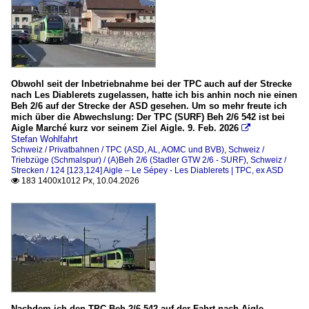
Obwohl seit der Inbetriebnahme bei der TPC auch auf der Strecke
nach Les Diablerets zugelassen, hatte ich bis anhin noch nie einen
Beh 2/6 auf der Strecke der ASD gesehen. Um so mehr freute ich
mich über die Abwechslung: Der TPC (SURF) Beh 2/6 542 ist bei
Aigle Marché kurz vor seinem Ziel Aigle. 9. Feb. 2026

Stefan Wohlfahrt
Schweiz / Privatbahnen / TPC (ASD, AL, AOMC und BVB)
,
Schweiz /
Triebzüge (Schmalspur) / (A)Beh 2/6 (Stadler GTW 2/6 - SURF)
,
Schweiz /
Strecken / 124 [123,124] Aigle – Le Sépey - Les Diablerets | TPC, ex ASD
183 1400x1012 Px, 10.04.2026

Nachdem ich den TPC Beh 2/6 542 auf der Fahrt nach Aigle