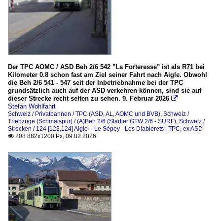
Der TPC AOMC / ASD Beh 2/6 542 "La Forteresse" ist als R71 bei
Kilometer 0.8 schon fast am Ziel seiner Fahrt nach Aigle. Obwohl
die Beh 2/6 541 - 547 seit der Inbetriebnahme bei der TPC
grundsätzlich auch auf der ASD verkehren können, sind sie auf
dieser Strecke recht selten zu sehen. 9. Februar 2026

Stefan Wohlfahrt
Schweiz / Privatbahnen / TPC (ASD, AL, AOMC und BVB)
,
Schweiz /
Triebzüge (Schmalspur) / (A)Beh 2/6 (Stadler GTW 2/6 - SURF)
,
Schweiz /
Strecken / 124 [123,124] Aigle – Le Sépey - Les Diablerets | TPC, ex ASD
208 882x1200 Px, 09.02.2026
