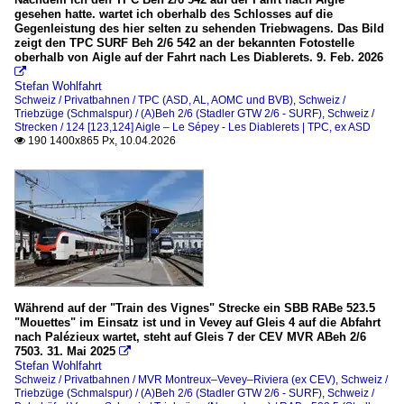
gesehen hatte. wartet ich oberhalb des Schlosses auf die
Gegenleistung des hier selten zu sehenden Triebwagens. Das Bild
zeigt den TPC SURF Beh 2/6 542 an der bekannten Fotostelle
oberhalb von Aigle auf der Fahrt nach Les Diablerets. 9. Feb. 2026

Stefan Wohlfahrt
Schweiz / Privatbahnen / TPC (ASD, AL, AOMC und BVB)
,
Schweiz /
Triebzüge (Schmalspur) / (A)Beh 2/6 (Stadler GTW 2/6 - SURF)
,
Schweiz /
Strecken / 124 [123,124] Aigle – Le Sépey - Les Diablerets | TPC, ex ASD
190 1400x865 Px, 10.04.2026

Während auf der "Train des Vignes" Strecke ein SBB RABe 523.5
"Mouettes" im Einsatz ist und in Vevey auf Gleis 4 auf die Abfahrt
nach Palézieux wartet, steht auf Gleis 7 der CEV MVR ABeh 2/6
7503. 31. Mai 2025

Stefan Wohlfahrt
Schweiz / Privatbahnen / MVR Montreux–Vevey–Riviera (ex CEV)
,
Schweiz /
Triebzüge (Schmalspur) / (A)Beh 2/6 (Stadler GTW 2/6 - SURF)
,
Schweiz /