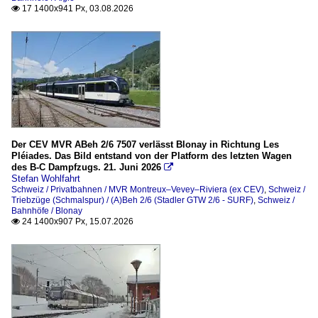
Dampfloks (Schmalspur)
17 1400x941 Px, 03.08.2026

HG 3/4 (ex BFD/ex FO; 1.000 mm)
Dieselloks (Schmalspur)
Dm 2/2 (1.000 mm)
E-Loks (Normalspur)
Re 460
Der CEV MVR ABeh 2/6 7507 verlässt Blonay in Richtung Les
Pléiades. Das Bild entstand von der Platform des letzten Wagen
des B-C Dampfzugs. 21. Juni 2026

E-Loks (Schmalspur)
Stefan Wohlfahrt
Schweiz / Privatbahnen / MVR Montreux–Vevey–Riviera (ex CEV)
,
Schweiz /
HGe 2/2
Triebzüge (Schmalspur) / (A)Beh 2/6 (Stadler GTW 2/6 - SURF)
,
Schweiz /
Bahnhöfe / Blonay
24 1400x907 Px, 15.07.2026

Museumsbahnen, Vereine und Museen
Association ASD 1914
B-C (Museumsbahn Blonay-Chamby)
Dampfbahn Bern (DBB)