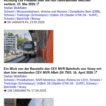
Richtung Les Pléiades über die nun zahnradlosen Weichen
Triebzüge (Normalspur)
verlässt. 23. Mai 2026

Stefan Wohlfahrt
Schweiz / Museumsbahnen, Vereine und Museen / Dampfbahn Bern (DBB)
RABe 511 (DOSTO / KISS)
,
Schweiz / Triebzüge (Schmalspur) / (A)Beh 2/6 (Stadler GTW 2/6 - SURF)
,
RABe 523.5 (Stadler FLIRT³ "Mouette") Fernverkehr
Schweiz / Bahnhöfe / Blonay
59 1400x976 Px, 23.05.2026

RBDe 560 NPZ Domino (ex NPZ, ex RBDe 4/4)
Triebzüge (Schmalspur)
ABe 4/4 bzw. Be 4/4 Serie 9000 " ALPINA"(ABe 8/8)
ABe 4/4 I (RhB)
ABe 4/8 bzw. 4/12 - TPC, tansN und CJ (Stadler)
BCFe 4/4 (ABFe, ABDe, AFZe, BFZe, BDe u. De 4/4)
Ein Blick von der Baustelle des CEV MVR Bahnhofs von Vevey mit
BDe 4/4 (1.000 mm)
dem hier wendenden CEV MVR ABeh 2/6 7503. 16. April 2026

Stefan Wohlfahrt
BDeh 2/4 / Beh 2/4
Schweiz / Privatbahnen / MVR Montreux–Vevey–Riviera (ex CEV)
,
Schweiz /
Triebzüge (Schmalspur) / (A)Beh 2/6 (Stadler GTW 2/6 - SURF)
,
Schweiz /
BDeh 4/4
Bahnhöfe / Vevey
138 1400x940 Px, 17.04.2026

Beh 4/8
Züge