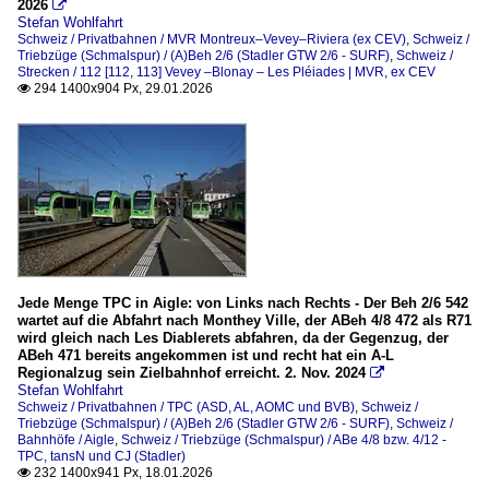
2026

Stefan Wohlfahrt
Schweiz / Privatbahnen / MVR Montreux–Vevey–Riviera (ex CEV)
,
Schweiz /
Triebzüge (Schmalspur) / (A)Beh 2/6 (Stadler GTW 2/6 - SURF)
,
Schweiz /
Strecken / 112 [112, 113] Vevey –Blonay – Les Pléiades | MVR, ex CEV
294 1400x904 Px, 29.01.2026

Jede Menge TPC in Aigle: von Links nach Rechts - Der Beh 2/6 542
wartet auf die Abfahrt nach Monthey Ville, der ABeh 4/8 472 als R71
wird gleich nach Les Diablerets abfahren, da der Gegenzug, der
ABeh 471 bereits angekommen ist und recht hat ein A-L
Regionalzug sein Zielbahnhof erreicht. 2. Nov. 2024

Stefan Wohlfahrt
Schweiz / Privatbahnen / TPC (ASD, AL, AOMC und BVB)
,
Schweiz /
Triebzüge (Schmalspur) / (A)Beh 2/6 (Stadler GTW 2/6 - SURF)
,
Schweiz /
Bahnhöfe / Aigle
,
Schweiz / Triebzüge (Schmalspur) / ABe 4/8 bzw. 4/12 -
TPC, tansN und CJ (Stadler)
232 1400x941 Px, 18.01.2026
