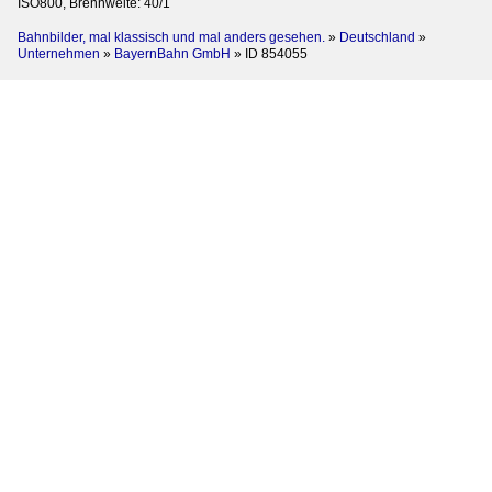
ISO800, Brennweite: 40/1
Bahnbilder, mal klassisch und mal anders gesehen.
»
Deutschland
»
Unternehmen
»
BayernBahn GmbH
»
ID 854055