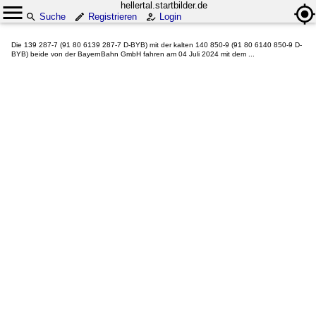
hellertal.startbilder.de
Suche
Registrieren
Login
Die 139 287-7 (91 80 6139 287-7 D-BYB) mit der kalten 140 850-9 (91 80 6140 850-9 D-
BYB) beide von der BayernBahn GmbH fahren am 04 Juli 2024 mit dem ...