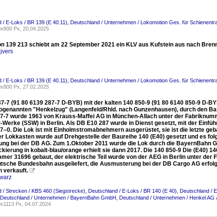
 / E-Loks / BR 139 (E 40.11)
,
Deutschland / Unternehmen / Lokomotion Ges. für Schienentr
x800 Px, 20.04.2025
n 139 213 schiebt am 22 September 2021 ein KLV aus Kufstein aus nach Bren
jvers
 / E-Loks / BR 139 (E 40.11)
,
Deutschland / Unternehmen / Lokomotion Ges. für Schienentr
x800 Px, 27.02.2025
87-7 (91 80 6139 287-7 D-BYB) mit der kalten 140 850-9 (91 80 6140 850-9 D-
ogenannten "Henkelzug" (Langenfeld/Rhld. nach Gunzenhausen), durch den Bahn
87-7 wurde 1963 von Krauss-Maffei AG in München-Allach unter der Fabriknumme
-Werke (SSW) in Berlin. Als DB E10 287 wurde in Dienst gesetzt, mit der Ei
7–0. Die Lok ist mit Einholmstromabnehmern ausgerüstet, sie ist die letzte ge
r Lokkasten wurde auf Drehgestelle der Baureihe 140 (E40) gesetzt und es fol
llung bei der DB AG. Zum 1.Oktober 2011 wurde die Lok durch die BayernBahn 
kierung in kobalt-blau/orange erhielt sie dann 2017. Die 140 850-9 Die (E40) 
mer 31696 gebaut, der elektrische Teil wurde von der AEG in Berlin unter der 
utsche Bundesbahn ausgeliefert, die Ausmusterung bei der DB Cargo AG erfolg
 verkauft.

warz
 / Strecken / KBS 460 (Siegstrecke)
,
Deutschland / E-Loks / BR 140 (E 40)
,
Deutschland / E
Deutschland / Unternehmen / BayernBahn GmbH
,
Deutschland / Unternehmen / Henkel AG
x1113 Px, 04.07.2024