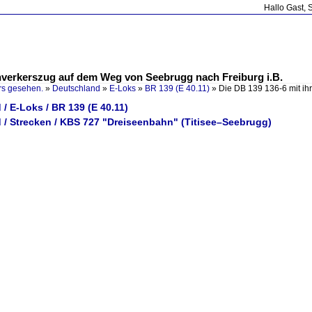
Hallo Gast, 
hverkerszug auf dem Weg von Seebrugg nach Freiburg i.B.
rs gesehen.
»
Deutschland
»
E-Loks
»
BR 139 (E 40.11)
»
Die DB 139 136-6 mit i
/ E-Loks / BR 139 (E 40.11)
 / Strecken / KBS 727 "Dreiseenbahn" (Titisee–Seebrugg)