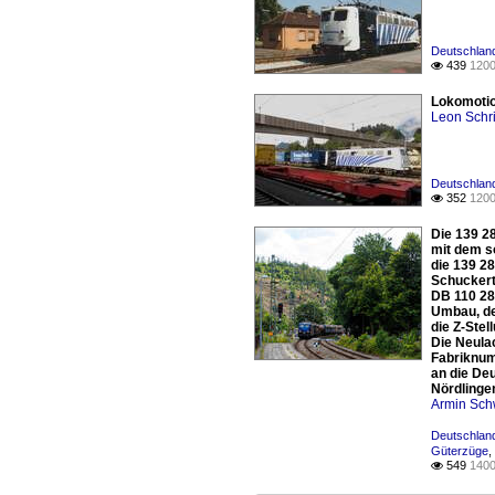
Deutschland
439
1200

Lokomotio
Leon Schri
Deutschland
352
1200

Die 139 2
mit dem s
die 139 2
Schuckert
DB 110 28
Umbau, de
die Z-Ste
Die Neulac
Fabriknum
an die De
Nördlingen
Armin Sch
Deutschland
Güterzüge
,
549
1400
