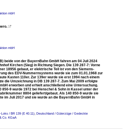
aktion mbH
nero.

aktion mbH
BYB) beide von der BayernBahn GmbH fahren am 04 Juli 2024
hof Kirchen (Sieg) in Richtung Siegen. Die 139 287-7: Vorne
r 18956 gebaut, er elektrische Teil ist von den Siemens-
nführung des EDV-Nummernsystems wurde sie zum 01.01.1968 zur
baute Kasten 110er. Zur 139er wurde sie erst 1994 nach einem
gte die Umzeichnung in DB 139 287-7. Zum Mai 2009 erfolgte
GmbH erworben und erhielt anschließend eine Untersuchung.
140 850-9 wurde 1972 bei Henschel & Sohn in Kassel unter der
Fabriknummer 8804 geliefert/gebaut. Als 140 850-9 wurde sie
te im Juli 2017 und sie wurde an die BayernBahn GmbH in
-Loks / BR 139 (E 40.11)
,
Deutschland / Güterzüge / Gedeckte
 & Co. KGaA