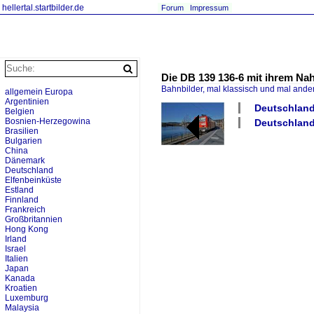
hellertal.startbilder.de
Forum
Impressum
Die DB 139 136-6 mit ihrem Na
Bahnbilder, mal klassisch und mal ande
allgemein Europa
Argentinien
Deutschland 
Belgien
Bosnien-Herzegowina
Deutschland
Brasilien
Bulgarien
China
Dänemark
Deutschland
Elfenbeinküste
Estland
Finnland
Frankreich
Großbritannien
Hong Kong
Irland
Israel
Italien
Japan
Kanada
Kroatien
Luxemburg
Malaysia