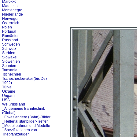
Marokko
Mauritius
Montenegro
Niederlande
Norwegen
Österreich
Polen
Portugal
Rumänien
Russland
Schweden
Schweiz
Serbien
Slowakei
Slowenien
Spanien
Tansania
Tschechien
Tschechoslowakei (bis Dez.
1992)
Türkei
Ukraine
Ungarn
USA
Weißrussland
_Allgemeine Bahntechnik
(Global)
_Etwas andere (Bahn)-Bilder
_Hellertal startbilder-Treffen
_Modellbahnen und Modelle
_Spezifikationen von
Triebfahrzeugen