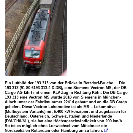
Ein Luftbild der 193 313 von der Brücke in Betzdorf-Bruche.... Die
193 313 (91 80 6193 313-4 D-DB), eine Siemens Vectron MS, der DB
Cargo AG fährt mit einem KLV-Zug in Richtung Köln. Die DB Cargo
193 313 eine Vectron MS wurde 2018 von Siemens in München-
Allach unter der Fabriknummer 22414 gebaut und an die DB Cargo
geliefert. Diese Vectron Lokomotive ist als MS – Lokomotive
(Multisystem-Variante) mit 6.400 kW konzipiert und zugelassen für
Deutschland, Österreich, Schweiz, Italien und Niederlande
(D/A/CH/I/NL), sie hat eine Höchstgeschwindigkeit von 200 km/h.
So ist es möglich ohne Lokwechsel vom Mittelmeer die
Nordseehäfen Rotterdam oder Hamburg an zu fahren.
