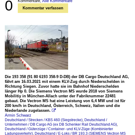
0
Kommentare,
Alle Kommentare
Kommentar verfassen
Die 193 358 (91 80 6193 358-9 D-DB) der DB Cargo Deutschland AG,
fährt am 16.03.2021 mit einem KLV-Zug durch Niederschelden in
Richtung Siegen. Zuvor hatte sie im Bahnhof Niederschelden
länger Hp 0. Die Siemens Vectron MS wurde 2018 von Siemens
Mobilitiy in München-Allach unter der Fabriknummer 22481
gebaut. Die Vectron MS hat eine Leistung von 6,4 MW und ist für
200 km/h in Deutschland, Österreich, Schweiz, Italien und die
Niederlande zugelassen.

Armin Schwarz
Deutschland / Strecken / KBS 460 (Siegstrecke)
,
Deutschland /
Unternehmen / DB Cargo AG (ex DB Schenker Rail Deutschland AG)
,
Deutschland / Güterzüge / Container- und KLV-Züge (Kombinierter
Ladungsverkehr)
,
Deutschland / E-Loks / BR 193.3 (SIEMENS Vectron MS