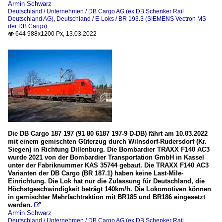
Armin Schwarz
Deutschland / Unternehmen / DB Cargo AG (ex DB Schenker Rail
Deutschland AG)
,
Deutschland / E-Loks / BR 193.3 (SIEMENS Vectron MS
der DB Cargo)
644 988x1200 Px, 13.03.2022

Die DB Cargo 187 197 (91 80 6187 197-9 D-DB) fährt am 10.03.2022
mit einem gemischten Güterzug durch Wilnsdorf-Rudersdorf (Kr.
Siegen) in Richtung Dillenburg. Die Bombardier TRAXX F140 AC3
wurde 2021 von der Bombardier Transportation GmbH in Kassel
unter der Fabriknummer KAS 35744 gebaut. Die TRAXX F140 AC3
Varianten der DB Cargo (BR 187.1) haben keine Last-Mile-
Einrichtung. Die Lok hat nur die Zulassung für Deutschland, die
Höchstgeschwindigkeit beträgt 140km/h. Die Lokomotiven können
in gemischter Mehrfachtraktion mit BR185 und BR186 eingesetzt
werden.

Armin Schwarz
Deutschland / Unternehmen / DB Cargo AG (ex DB Schenker Rail