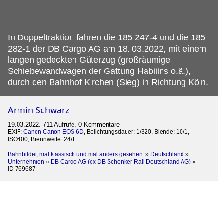
In Doppeltraktion fahren die 185 247-4 und die 185
282-1 der DB Cargo AG am 18.
03.2022, mit einem
langen gedeckten Güterzug (großräumige
Schiebewandwagen der Gattung Habiiins o.ä.),
durch den Bahnhof Kirchen (Sieg) in Richtung Köln.
Armin Schwarz
19.03.2022, 711 Aufrufe, 0 Kommentare
EXIF:
Canon Canon EOS 6D
, Belichtungsdauer: 1/320, Blende: 10/1,
ISO400, Brennweite: 24/1
Bahnbilder, mal klassisch und mal anders gesehen.
»
Deutschland
»
Unternehmen
»
DB Cargo AG (ex DB Schenker Rail Deutschland AG)
»
ID 769687