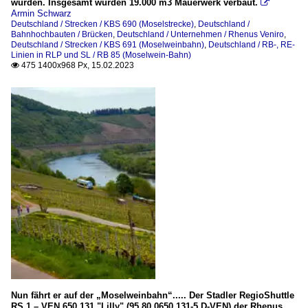
wurden. Insgesamt wurden 19.000 m3 Mauerwerk verbaut.

Armin Schwarz
Deutschland / Strecken / KBS 690 (Moselstrecke)
,
Deutschland /
Bahnhochbauten / Brücken
,
Deutschland / Unternehmen / Rhenus Veniro
,
Deutschland / Strecken / KBS 691 (Moselweinbahn)
,
Deutschland / RB-, RE-
Linien in RLP und SL / RB 85 (Moselwein-Bahn)
475 1400x968 Px, 15.02.2023

Nun fährt er auf der „Moselweinbahn“..... Der Stadler RegioShuttle
RS 1 – VEN 650 131 "Lilly" (95 80 0650 131-5 D-VEN) der Rhenus