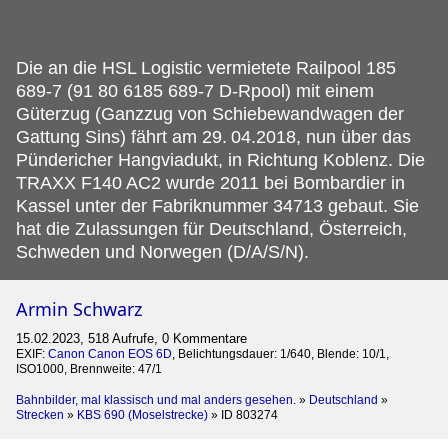
Die an die HSL Logistic vermietete Railpool 185
689-7 (91 80 6185 689-7 D-Rpool) mit einem
Güterzug (Ganzzug von Schiebewandwagen der
Gattung Sins) fährt am 29.
04.2018, nun über das
Pündericher Hangviadukt, in Richtung Koblenz. Die
TRAXX F140 AC2 wurde 2011 bei Bombardier in
Kassel unter der Fabriknummer 34713 gebaut. Sie
hat die Zulassungen für Deutschland, Österreich,
Schweden und Norwegen (D/A/S/N).
Armin Schwarz
15.02.2023, 518 Aufrufe, 0 Kommentare
EXIF:
Canon Canon EOS 6D
, Belichtungsdauer: 1/640, Blende: 10/1,
ISO1000, Brennweite: 47/1
Bahnbilder, mal klassisch und mal anders gesehen.
»
Deutschland
»
Strecken
»
KBS 690 (Moselstrecke)
»
ID 803274