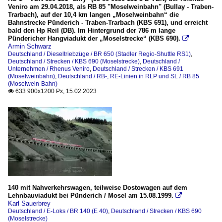
Veniro am 29.04.2018, als RB 85 "Moselweinbahn" (Bullay - Traben-
Trarbach), auf der 10,4 km langen „Moselweinbahn“ die
Bahnstrecke Pünderich - Traben-Trarbach (KBS 691), und erreicht
bald den Hp Reil (DB). Im Hintergrund der 786 m lange
Pündericher Hangviadukt der „Moselstrecke“ (KBS 690).

Armin Schwarz
Deutschland / Dieseltriebzüge / BR 650 (Stadler Regio-Shuttle RS1)
,
Deutschland / Strecken / KBS 690 (Moselstrecke)
,
Deutschland /
Unternehmen / Rhenus Veniro
,
Deutschland / Strecken / KBS 691
(Moselweinbahn)
,
Deutschland / RB-, RE-Linien in RLP und SL / RB 85
(Moselwein-Bahn)
633 900x1200 Px, 15.02.2023

140 mit Nahverkehrswagen, teilweise Dostowagen auf dem
Lehnbauviadukt bei Pünderich / Mosel am 15.08.1999.

Karl Sauerbrey
Deutschland / E-Loks / BR 140 (E 40)
,
Deutschland / Strecken / KBS 690
(Moselstrecke)