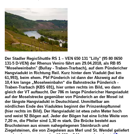
Der Stadler RegioShuttle RS 1 – VEN 650 131 "Lilly" (95 80 0650
131-5 D-VEN) der Rhenus Veniro fährt am 29.04.2018, als RB 85
"Moselweinbahn" (Bullay - Traben-Trarbach), auf dem Pündericher
Hangviadukt in Richtung Reil. Kurz hinter dem Viadukt (bei km
61,993), beim ehem. Pbf Pünderich ist dann der Abzweig auf die
10,4 km lange „Moselweinbahn“ die Bahnstrecke Pünderich -
Traben-Trarbach (KBS 691), hier unten rechts im Bild, wo dann
gleich der VT auftaucht. Der 786 m lange Pündericher Hangviadukt
auf der Moselstrecke gegenüber von Pünderich an der Mosel ist
der längste Hangviadukt in Deutschland. Unmittelbar am
nördlichen Ende des Viaduktes beginnt der Prinzenkopftunnel
(hier rechts im Bild). Der Hangviadukt ist etwa zehn Meter hoch
und weist 92 Bögen auf. Jeder der Bögen hat eine lichte Weite von
7,20 m, die Pfeiler sind 1,30 m stark. Die Brücke besteht aus
Bruchsteinen aus einem nahegelegenen Steinbruch und
Ziegelsteinen, die von Ziegeleien aus Merl und St. Wendel geliefert