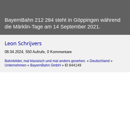
BayernBahn 212 284 steht in Göppingen während
die Märklin-Tage am 14 September 2021.
Leon Schrijvers
08.04.2024, 550 Aufrufe, 0 Kommentare
Bahnbilder, mal klassisch und mal anders gesehen.
»
Deutschland
»
Unternehmen
»
BayernBahn GmbH
»
ID 844149