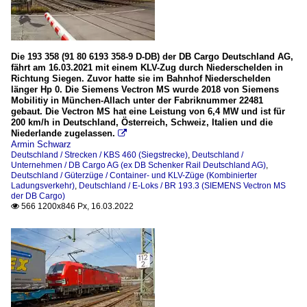
Die 193 358 (91 80 6193 358-9 D-DB) der DB Cargo Deutschland AG,
fährt am 16.03.2021 mit einem KLV-Zug durch Niederschelden in
Richtung Siegen. Zuvor hatte sie im Bahnhof Niederschelden
länger Hp 0. Die Siemens Vectron MS wurde 2018 von Siemens
Mobilitiy in München-Allach unter der Fabriknummer 22481
gebaut. Die Vectron MS hat eine Leistung von 6,4 MW und ist für
200 km/h in Deutschland, Österreich, Schweiz, Italien und die
Niederlande zugelassen.

Armin Schwarz
Deutschland / Strecken / KBS 460 (Siegstrecke)
,
Deutschland /
Unternehmen / DB Cargo AG (ex DB Schenker Rail Deutschland AG)
,
Deutschland / Güterzüge / Container- und KLV-Züge (Kombinierter
Ladungsverkehr)
,
Deutschland / E-Loks / BR 193.3 (SIEMENS Vectron MS
der DB Cargo)
566 1200x846 Px, 16.03.2022
