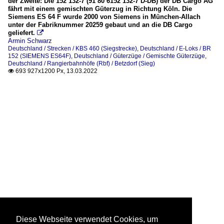
der Zweite: Die 152 132-7 (91 80 6152 132-7 D-DB) der DB Cargo AG
fährt mit einem gemischten Güterzug in Richtung Köln. Die
Siemens ES 64 F wurde 2000 von Siemens in München-Allach
unter der Fabriknummer 20259 gebaut und an die DB Cargo
geliefert.

Armin Schwarz
Deutschland / Strecken / KBS 460 (Siegstrecke)
,
Deutschland / E-Loks / BR
152 (SIEMENS ES64F)
,
Deutschland / Güterzüge / Gemischte Güterzüge
,
Deutschland / Rangierbahnhöfe (Rbf) / Betzdorf (Sieg)
693 927x1200 Px, 13.03.2022

Diese Webseite verwendet Cookies, um