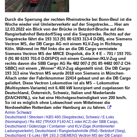
Durch die Sperrung der rechten Rheinstrecke bei Bonn-Beul ist die
Woche wieder viel Umleiterverkehr auf der Siegstrecke.... Hier am
12.03.2022 ein Blick von der Brücke in Betzdorf-Bruche auf den
Rangierbahnhof Betzdorf/Sieg und die Siegstrecke. Rechts auf der
Siegstrecke fährt die 193 313 (91 80 6193 313-4 D-DB), eine Siemens
Vectron MS, der DB Cargo AG mit einem KLV-Zug in Richtung
Köln. Während im Rbf links die an die DB Cargo vermietete
Siemens Vectron MS der MRCE Dispolok, die X 4 E – 701 / 193 701-
0 (91 80 6193 701-0 D-DISPO) mit einem Container-/KLV-Zug und
rechts davon die SBB Cargo AG Re 482 007-2 (91 85 4482 007-2 CH-
SBBC) mit einem „Winner“-KLV-Zug abgestellt sind. Die DB Cargo
193 313 eine Vectron MS wurde 2018 von Siemens in München-
Allach unter der Fabriknummer 22414 gebaut und an die DB Cargo
geliefert. Diese Vectron Lokomotive ist als MS – Lokomotive
(Multisystem-Variante) mit 6.400 kW konzipiert und zugelassen für
Deutschland, Österreich, Schweiz, Italien und Niederlande
(D/A/CH/I/NL), sie hat eine Höchstgeschwindigkeit von 200 km/h.
So ist es möglich ohne Lokwechsel vom Mittelmeer die
Nordseehäfen Rotterdam oder Hamburg an zu fahren.

Armin Schwarz
Deutschland / Strecken / KBS 460 (Siegstrecke)
,
Schweiz / E-Loks
(Normalspur) / Re 482 (TRAXX F140 AC1 oder AC2) der SBB Cargo
,
Deutschland / Güterzüge / Container- und KLV-Züge (Kombinierter
Ladungsverkehr)
,
Deutschland / Rangierbahnhöfe (Rbf) / Betzdorf (Sieg)
,
Deutschland / E-Loks / BR 193.3 (SIEMENS Vectron MS der DB Cargo)