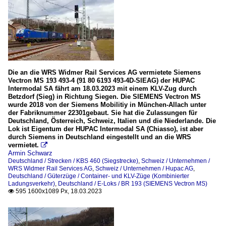
Die an die WRS Widmer Rail Services AG vermietete Siemens
Vectron MS 193 493-4 (91 80 6193 493-4D-SIEAG) der HUPAC
Intermodal SA fährt am 18.03.2023 mit einem KLV-Zug durch
Betzdorf (Sieg) in Richtung Siegen. Die SIEMENS Vectron MS
wurde 2018 von der Siemens Mobilitiy in München-Allach unter
der Fabriknummer 22301gebaut. Sie hat die Zulassungen für
Deutschland, Österreich, Schweiz, Italien und die Niederlande. Die
Lok ist Eigentum der HUPAC Intermodal SA (Chiasso), ist aber
durch Siemens in Deutschland eingestellt und an die WRS
vermietet.

Armin Schwarz
Deutschland / Strecken / KBS 460 (Siegstrecke)
,
Schweiz / Unternehmen /
WRS Widmer Rail Services AG
,
Schweiz / Unternehmen / Hupac AG
,
Deutschland / Güterzüge / Container- und KLV-Züge (Kombinierter
Ladungsverkehr)
,
Deutschland / E-Loks / BR 193 (SIEMENS Vectron MS)
595 1600x1089 Px, 18.03.2023
