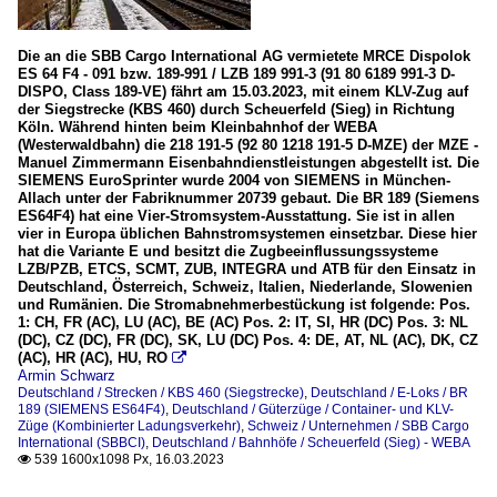
Die an die SBB Cargo International AG vermietete MRCE Dispolok
ES 64 F4 - 091 bzw. 189-991 / LZB 189 991-3 (91 80 6189 991-3 D-
DISPO, Class 189-VE) fährt am 15.03.2023, mit einem KLV-Zug auf
der Siegstrecke (KBS 460) durch Scheuerfeld (Sieg) in Richtung
Köln. Während hinten beim Kleinbahnhof der WEBA
(Westerwaldbahn) die 218 191-5 (92 80 1218 191-5 D-MZE) der MZE -
Manuel Zimmermann Eisenbahndienstleistungen abgestellt ist. Die
SIEMENS EuroSprinter wurde 2004 von SIEMENS in München-
Allach unter der Fabriknummer 20739 gebaut. Die BR 189 (Siemens
ES64F4) hat eine Vier-Stromsystem-Ausstattung. Sie ist in allen
vier in Europa üblichen Bahnstromsystemen einsetzbar. Diese hier
hat die Variante E und besitzt die Zugbeeinflussungssysteme
LZB/PZB, ETCS, SCMT, ZUB, INTEGRA und ATB für den Einsatz in
Deutschland, Österreich, Schweiz, Italien, Niederlande, Slowenien
und Rumänien. Die Stromabnehmerbestückung ist folgende: Pos.
1: CH, FR (AC), LU (AC), BE (AC) Pos. 2: IT, SI, HR (DC) Pos. 3: NL
(DC), CZ (DC), FR (DC), SK, LU (DC) Pos. 4: DE, AT, NL (AC), DK, CZ
(AC), HR (AC), HU, RO

Armin Schwarz
Deutschland / Strecken / KBS 460 (Siegstrecke)
,
Deutschland / E-Loks / BR
189 (SIEMENS ES64F4)
,
Deutschland / Güterzüge / Container- und KLV-
Züge (Kombinierter Ladungsverkehr)
,
Schweiz / Unternehmen / SBB Cargo
International (SBBCI)
,
Deutschland / Bahnhöfe / Scheuerfeld (Sieg) - WEBA
539 1600x1098 Px, 16.03.2023
