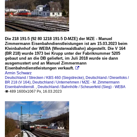
Die 218 191-5 (92 80 1218 191-5 D-MZE) der MZE - Manuel
Zimmermann Eisenbahndienstleistungen ist am 15.03.2023 beim
Kleinbahnhof der WEBA (Westerwaldbahn) abgestellt. Die V 164
(BR 218) wurde 1973 bei Krupp unter der Fabriknummer 5205
gebaut und an die DB geliefert, im Juli 2018 wurde sie dann
ausgemustert und an Manuel Zimmermann
Eisenbahndienstleistungen verkauft.

Armin Schwarz
Deutschland / Strecken / KBS 460 (Siegstrecke)
,
Deutschland / Dieselloks /
BR 218 (V 164)
,
Deutschland / Unternehmen / MZE - M. Zimmermann
Eisenbahndienstl.
,
Deutschland / Bahnhöfe / Scheuerfeld (Sieg) - WEBA
489 1600x1067 Px, 16.03.2023
