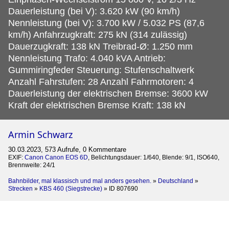
Dauerleistung (bei V): 3.620 kW (90 km/h)
Nennleistung (bei V): 3.700 kW / 5.032 PS (87,6
km/h) Anfahrzugkraft: 275 kN (314 zulässig)
Dauerzugkraft: 138 kN Treibrad-Ø: 1.250 mm
Nennleistung Trafo: 4.040 kVA Antrieb:
Gummiringfeder Steuerung: Stufenschaltwerk
Anzahl Fahrstufen: 28 Anzahl Fahrmotoren: 4
Dauerleistung der elektrischen Bremse: 3600 kW
Kraft der elektrischen Bremse Kraft: 138 kN
Armin Schwarz
30.03.2023, 573 Aufrufe, 0 Kommentare
EXIF:
Canon Canon EOS 6D
, Belichtungsdauer: 1/640, Blende: 9/1, ISO640,
Brennweite: 24/1
Bahnbilder, mal klassisch und mal anders gesehen.
»
Deutschland
»
Strecken
»
KBS 460 (Siegstrecke)
»
ID 807690