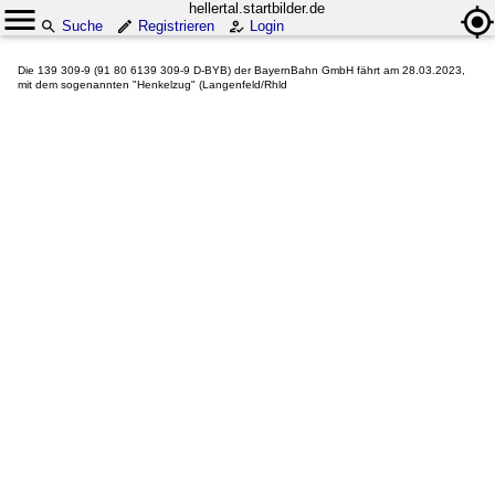
hellertal.startbilder.de
Suche
Registrieren
Login
Die 139 309-9 (91 80 6139 309-9 D-BYB) der BayernBahn GmbH fährt am 28.03.2023,
mit dem sogenannten "Henkelzug" (Langenfeld/Rhld