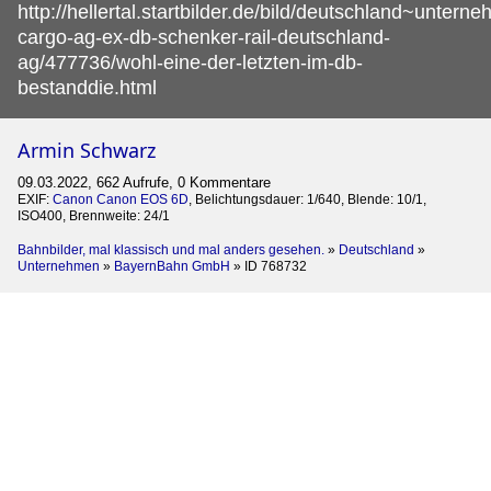
http://hellertal.startbilder.de/bild/deutschland~unter
cargo-ag-ex-db-schenker-rail-deutschland-
ag/477736/wohl-eine-der-letzten-im-db-
bestanddie.html
Armin Schwarz
09.03.2022, 662 Aufrufe, 0 Kommentare
EXIF:
Canon Canon EOS 6D
, Belichtungsdauer: 1/640, Blende: 10/1,
ISO400, Brennweite: 24/1
Bahnbilder, mal klassisch und mal anders gesehen.
»
Deutschland
»
Unternehmen
»
BayernBahn GmbH
»
ID 768732