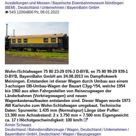
Ausstellungen und Messen / Bayerische Eisenbahnmuseum Nördlingen
(BEM)
,
Deutschland / Unternehmen / BayernBahn GmbH
543 1200x800 Px, 06.01.2022

Wohn-/Schlafwagen 75 80 23-29 076-3 D-BYB, ex 75 80 99-29 939-1
D-BYB, BayernBahn GmbH am 24.08.2013 im Dampflokwerk
Meiningen. Entstanden ist dieser Wagen durch Umbau aus einem
3-achsigen DB-Umbau-Wagen der Bauart C3yg-*/54, welche 1954
bis 1960 aus alten Fahrgestellen von Reisezugwagen der
Länderbahnen (Vorkriegswagen) und neuen
Wagenkastenaufbauten entstanden sind. Dieser Wagen wurde 1973
AW Karlsruhe zum Wohn-Schlafwagen umgebaut. Technische
Daten: Spurweite: 1.435 mm (Normalspur) Länge über Puffer:
13.300 mm Achsabstand: 2 x 3.750 mm = 7.500 mm Eigengewicht:
ca. 17 t Höchstgeschwindigkeit: 100 km/h

Armin Schwarz
Deutschland / Bahndienstfahrzeuge / Wagen
,
Deutschland / Unternehmen /
BayernBahn GmbH
,
Deutschland / Wagen / Bauzugwagen