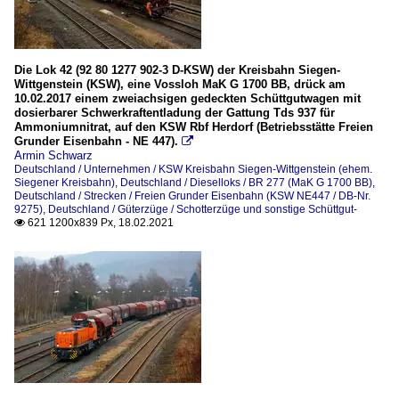
Die Lok 42 (92 80 1277 902-3 D-KSW) der Kreisbahn Siegen-
Wittgenstein (KSW), eine Vossloh MaK G 1700 BB, drück am
10.02.2017 einem zweiachsigen gedeckten Schüttgutwagen mit
dosierbarer Schwerkraftentladung der Gattung Tds 937 für
Ammoniumnitrat, auf den KSW Rbf Herdorf (Betriebsstätte Freien
Grunder Eisenbahn - NE 447).

Armin Schwarz
Deutschland / Unternehmen / KSW Kreisbahn Siegen-Wittgenstein (ehem.
Siegener Kreisbahn)
,
Deutschland / Dieselloks / BR 277 (MaK G 1700 BB)
,
Deutschland / Strecken / Freien Grunder Eisenbahn (KSW NE447 / DB-Nr.
9275)
,
Deutschland / Güterzüge / Schotterzüge und sonstige Schüttgut-
621 1200x839 Px, 18.02.2021
