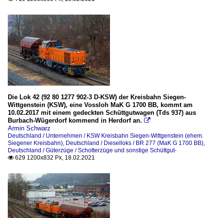
Die Lok 42 (92 80 1277 902-3 D-KSW) der Kreisbahn Siegen-
Wittgenstein (KSW), eine Vossloh MaK G 1700 BB, kommt am
10.02.2017 mit einem gedeckten Schüttgutwagen (Tds 937) aus
Burbach-Wügerdorf kommend in Herdorf an.

Armin Schwarz
Deutschland / Unternehmen / KSW Kreisbahn Siegen-Wittgenstein (ehem.
Siegener Kreisbahn)
,
Deutschland / Dieselloks / BR 277 (MaK G 1700 BB)
,
Deutschland / Güterzüge / Schotterzüge und sonstige Schüttgut-
629 1200x832 Px, 18.02.2021
