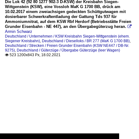
Die Lok 42 (92 80 1277 902-3 D-KSW) der Kreisbahn Siegen-
Wittgenstein (KSW), eine Vossloh MaK G 1700 BB, drück am
10.02.2017 einem zweiachsigen gedeckten Schüttgutwagen mit
dosierbarer Schwerkraftentladung der Gattung Tds 937 für
Ammoniumnitrat, auf dem KSW Rbf Herdorf (Betriebsstätte Freien
Grunder Eisenbahn - NE 447), an den Übergabegüterzug heran.

Armin Schwarz
Deutschland / Unternehmen / KSW Kreisbahn Siegen-Wittgenstein (ehem.
Siegener Kreisbahn)
,
Deutschland / Dieselloks / BR 277 (MaK G 1700 BB)
,
Deutschland / Strecken / Freien Grunder Eisenbahn (KSW NE447 / DB-Nr.
9275)
,
Deutschland / Güterzüge / Übergabe Güterzüge (leer Wagen)
523 1200x843 Px, 18.02.2021
