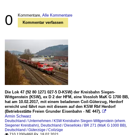
0
Kommentare,
Alle Kommentare
Kommentar verfassen
Die Lok 47 (92 80 1271 027-5 D-KSW) der Kreisbahn Siegen-
Wittgenstein (KSW), ex D 2 der HFM, eine Vossloh MaK G 1700 BB,
hat am 10.02.2017, mit einem beladenen Coil-Güterzug, Herdorf
erreicht und fährt nun mit diesem auf den KSW Rbf Herdorf
(Betriebsstätte Freien Grunder Eisenbahn - NE 447).

Armin Schwarz
Deutschland / Unternehmen / KSW Kreisbahn Siegen-Wittgenstein (ehem.
Siegener Kreisbahn)
,
Deutschland / Dieselloks / BR 271 (MaK G 1000 BB)
,
Deutschland / Güterzüge / Coilzüge
710 1200x860 Px, 18.02.2021
