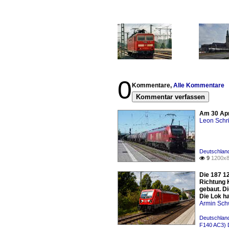
0
Kommentare,
Alle Kommentare
Kommentar verfassen
Am 30 Apr
Leon Schri
Deutschlan
9
1200x8

Die 187 12
Richtung 
gebaut. D
Die Lok h
Armin Sch
Deutschland
F140 AC3) 