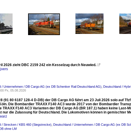
il 2026 zieht DBC 2159 242 ein Kesselzug durch Neuwied.

jvers
d / Unternehmen / DB Cargo AG (ex DB Schenker Rail Deutschland AG)
,
Deutschland / Hybri
00 Px, 05.08.2026
8 (91 80 6187 128-4 D-DB) der DB Cargo AG fährt am 23 Juli 2026 solo auf Tfzf 
Köln. Die Bombardier TRAXX F140 AC3 wurde 2017 von der Bombardier Transp
ie TRAXX F140 AC3 Varianten der DB Cargo AG (BR 187.1) haben keine Last-Mil
at nur die Zulassung für Deutschland. Die Lokomotiven können in gemischter 
warz
 / Strecken / KBS 460 (Siegstrecke)
,
Deutschland / Unternehmen / DB Cargo AG (ex DB Sc
DB ohne LM