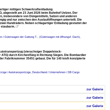
rtiger mittigen Schwerkraftentladung
G, abgestellt am 23 Juni 2026 beim Bahnhof Uelzen. Der
rn, insbesondere von Düngemitteln, Salzen und anderen
ig und nur zwischen den Auslauföffnungen unterteilt. Die
 zwei Handrädern. Neben schlagartiger Entladung gestattet der
d staubarm.

n / Güterwagen der Gattung T... (Güterwagen mit öffnungsf. Dach)
,
Autotransportzug (vierachsiger Doppelstock-
ATG) durch Kirchen/Sieg in Richtung Siegen. Die Bombardier
er Fabriknummer 35451 gebaut. Die für 140 km/h konzipierte
rzüge / Autotransportzüge
,
Deutschland / Unternehmen / DB Cargo
zur Galerie
zur Galerie
zur Galerie