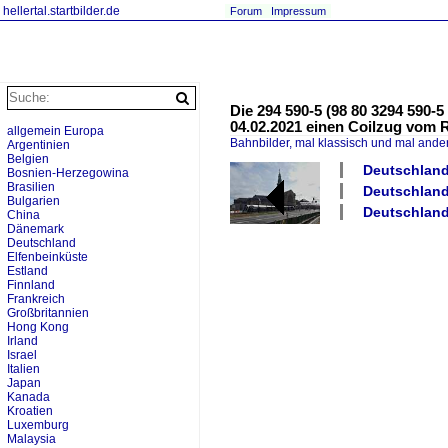
hellertal.startbilder.de
Forum
Impressum
Die 294 590-5 (98 80 3294 590-
04.02.2021 einen Coilzug vom R
allgemein Europa
Bahnbilder, mal klassisch und mal ande
Argentinien
Belgien
Deutschland
Bosnien-Herzegowina
Brasilien
Deutschland
Bulgarien
Deutschland 
China
Dänemark
Deutschland
Elfenbeinküste
Estland
Finnland
Frankreich
Großbritannien
Hong Kong
Irland
Israel
Italien
Japan
Kanada
Kroatien
Luxemburg
Malaysia