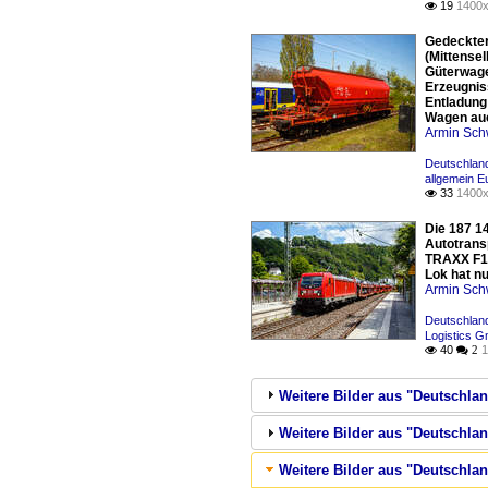
19
1400x

Gedeckter
(Mittense
Güterwage
Erzeugnis
Entladung
Wagen auc
Armin Sch
Deutschlan
allgemein E
33
1400x

Die 187 1
Autotrans
TRAXX F14
Lok hat nu
Armin Sch
Deutschlan
Logistics 
40
1

 2
Weitere Bilder aus "Deutschla
Weitere Bilder aus "Deutschlan
Weitere Bilder aus "Deutschland