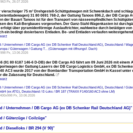
963 Px, 26.07.2026
 vierachsiger 75 m³ Drehgestell-Schüttgutwagen mit Schwenkdach und schlaga
lbstentladewagen) 31 80 0691 768-2, der Gattung Tanoos 896.2, der DB Cargo A
n der Bauart Tanoos ist für den Transport von nässeempfindlichen Schüttgüte
sen des Kali-Bergbaues vorgesehen. Der Ganz-Stahl-Wagenkasten ist durchgäng
 erfolgt über pyramidenförmige Auslauftrichter, wahlweise durch betätigen von
h ein bedingt dosierbares Entladen. Be- und Entladen verlaufen weitestgehen
warz
d / Unternehmen / DB Cargo AG (ex DB Schenker Rail Deutschland AG)
,
Deutschland / Wage
uropa / Güterwagen / Gattung T... (Güterwagen mit öffnungsf. Dach)
998 Px, 13.06.2026
46 (91 80 6187 146-6 D-DB) der DB Cargo AG fährt am 09 Juni 2026 mit einem 
portwagen der Gattung Laaerrs der DB Cargo Logistics GmbH, ex DB Schenker 
0 AC3 wurde 2017 von der Bombardier Transportation GmbH in Kassel unter d
r die Zulassung für Deutschland.

warz
d / Unternehmen / DB Cargo AG (ex DB Schenker Rail Deutschland AG)
,
Deutschland / Güte
GmbH (ex ATG)
,
Deutschland / E-Loks / BR 187 (TRAXX F140/160 AC3 ohne LM)
400x998 Px, 10.06.2026
nd / Unternehmen / DB Cargo AG (ex DB Schenker Rail Deutschland AG)"
d / Güterzüge / Coilzüge"
 / Dieselloks / BR 294 (V 90)"