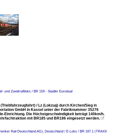
d- und Zweikraftloks / BR 159 - Stadler Eurodual
(Triebfahrzeugfahrt) / Lz (Lokzug) durch Kirchen/Sieg in
ortation GmbH in Kassel unter der Fabriknummer 35276
e-Einrichtung. Die Höchstgeschwindigkeit beträgt 140km/h.
Mehrfachtraktion mit BR185 und BR186 eingesetzt werden.

henker Rail Deutschland AG)
,
Deutschland / E-Loks / BR 187.1 (TRAXX