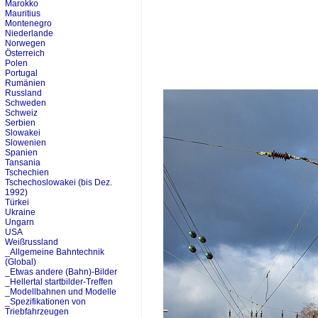
Marokko
Mauritius
Montenegro
Niederlande
Norwegen
Österreich
Polen
Portugal
Rumänien
Russland
Schweden
Schweiz
Serbien
Slowakei
Slowenien
Spanien
Tansania
Tschechien
Tschechoslowakei (bis Dez.
1992)
Türkei
Ukraine
Ungarn
USA
Weißrussland
_Allgemeine Bahntechnik
(Global)
_Etwas andere (Bahn)-Bilder
_Hellertal startbilder-Treffen
_Modellbahnen und Modelle
_Spezifikationen von
Triebfahrzeugen