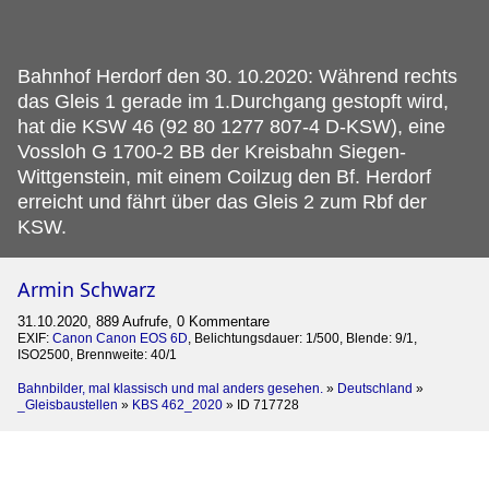
Bahnhof Herdorf den 30.
10.2020: Während rechts
das Gleis 1 gerade im 1.Durchgang gestopft wird,
hat die KSW 46 (92 80 1277 807-4 D-KSW), eine
Vossloh G 1700-2 BB der Kreisbahn Siegen-
Wittgenstein, mit einem Coilzug den Bf. Herdorf
erreicht und fährt über das Gleis 2 zum Rbf der
KSW.
Armin Schwarz
31.10.2020, 889 Aufrufe, 0 Kommentare
EXIF:
Canon Canon EOS 6D
, Belichtungsdauer: 1/500, Blende: 9/1,
ISO2500, Brennweite: 40/1
Bahnbilder, mal klassisch und mal anders gesehen.
»
Deutschland
»
_Gleisbaustellen
»
KBS 462_2020
»
ID 717728