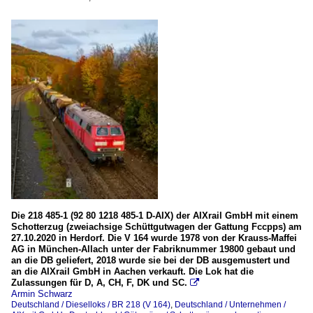
Die 218 485-1 (92 80 1218 485-1 D-AIX) der AIXrail GmbH mit einem
Schotterzug (zweiachsige Schüttgutwagen der Gattung Fccpps) am
27.10.2020 in Herdorf. Die V 164 wurde 1978 von der Krauss-Maffei
AG in München-Allach unter der Fabriknummer 19800 gebaut und
an die DB geliefert, 2018 wurde sie bei der DB ausgemustert und
an die AIXrail GmbH in Aachen verkauft. Die Lok hat die
Zulassungen für D, A, CH, F, DK und SC.

Armin Schwarz
Deutschland / Dieselloks / BR 218 (V 164)
,
Deutschland / Unternehmen /