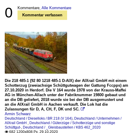
0
Kommentare,
Alle Kommentare
Kommentar verfassen
Die 218 485-1 (92 80 1218 485-1 D-AIX) der AIXrail GmbH mit einem
Schotterzug (zweiachsige Schüttgutwagen der Gattung Fccpps) am
27.10.2020 in Herdorf. Die V 164 wurde 1978 von der Krauss-Maffei
AG in München-Allach unter der Fabriknummer 19800 gebaut und
an die DB geliefert, 2018 wurde sie bei der DB ausgemustert und
an die AIXrail GmbH in Aachen verkauft. Die Lok hat die
Zulassungen für D, A, CH, F, DK und SC.

Armin Schwarz
Deutschland / Dieselloks / BR 218 (V 164)
,
Deutschland / Unternehmen /
AIXrail GmbH
,
Deutschland / Güterzüge / Schotterzüge und sonstige
Schüttgut-
,
Deutschland / _Gleisbaustellen / KBS 462_2020
682 1200x808 Px, 29.10.2020
