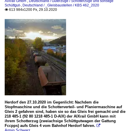
AIXrail GmbH
,
Deutschland / Güterzüge / Schotterzüge und sonstige
Schüttgut-
,
Deutschland / _Gleisbaustellen / KBS 462_2020
613 984x1200 Px, 29.10.2020

Herdorf den 27.10.2020 im Gegenlicht: Nachdem die
Stopfmaschine und die Schotterverteil- und Planiermaschine auf
Gleis 2 gefahren sind, haben sie so das Gleis frei gemacht und die
218 485-1 (92 80 1218 485-1 D-AIX) der AIXrail GmbH kann mit
ihrem Schotterzug (zweiachsige Schüttgutwagen der Gattung
Fccpps) aufs Gleis 4 vom Bahnhof Herdorf fahren.

Armin Schwarz