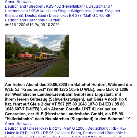
Armin Schwarz
Deutschland / Strecken / KBS 462 (Hellertalbahn)
,
Deutschland /
Unternehmen / KSW Kreisbahn Siegen-Wittgenstein (ehem. Siegener
Kreisbahn)
,
Deutschland / Dieselloks / BR 277 (MaK G 1700 BB)
,
Deutschland / Bahnhöfe / Herdorf
618 1200x816 Px, 05.10.2020

Am frühen Abend des 20.08.2020 im Bahnhof Herdorf: Während die
WLE 53 "Kreis Soest" (92 80 1275 505-6 D-WLE), eine MaK G 1206
der Westfälische Landes-Eisenbahn GmbH aus Lippstadt, mit
ihrem leeren Güterzug (Schwerlastwagen), auf Gleis 4 noch Hp 0
hat, fährt auf Gleis 2 der VT 507 (95 80 1648 107-8 D-HEB / 95 80
1648 607-7 D-HEB) ), ein Alstom Coradia LINT 41 der neuen
Generation, der HLB (Hessische Landesbahn GmbH, als RB 96
"Hellertalbahn" nach Neunkirchen (Siegerland) in den Bahnhof.

Armin Schwarz
Deutschland / Dieselloks / BR 275 (MaK G 1206)
,
Deutschland / RB-, RE-
Linien in RLP und SL / RB 96 (Hellertal-Bahn)
,
Deutschland / Bahnhöfe /