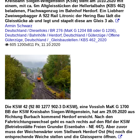
Kreisbahn Siegen-Wittgenstein (KSW) steht am 1010.2020 mit
einem, mit ca. 6m Altgleisstücken der Hellertalbahn (KBS 462)
beladenen, Flachwagenzug im Bahnhof Herdorf. Ein Liebherr
Zweiwegebagger A 922 Rail Litronic der Hering Bau lädt die
Gleisstücke ab und legt und stapelt diese am Gleis 3 ab.

Armin Schwarz
Deutschland / Dieselloks / BR 276 (MaK G 1204 BB oder G 1206)
,
Deutschland / Bahnhöfe / Herdorf
,
Deutschland / Güterzüge / Offene
Güterzüge
,
Deutschland / _Gleisbaustellen / KBS 462_2020
605 1200x811 Px, 11.10.2020

Die KSW 42 (92 80 1277 902-3 D-KSW), eine Vossloh MaK G 1700
BB der KSW Kreisbahn Siegen-Wittgenstein, hat am 29.09.2020 aus
Richtung Burbach kommend Herdorf erreicht. Nach den
Fahrtrichtungswechsel geht es nach rechts auf den Rbf der KSW
(Betriebsstätte Freien Grunder Eisenbahn - NE 447). Aber zuvor
muss der Weichenwärter vom Stellwerk Herdorf Ost (Ho) noch die
entsprechende Weiche stellen und die Gleissperre öffnen.
