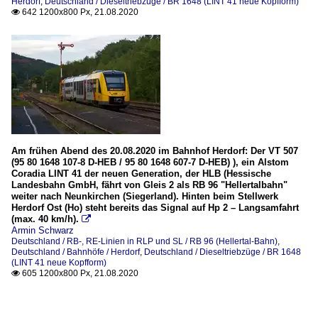
Herdorf
,
Deutschland / Dieseltriebzüge / BR 1648 (LINT 41 neue Kopfform)
642 1200x800 Px, 21.08.2020

Am frühen Abend des 20.08.2020 im Bahnhof Herdorf: Der VT 507
(95 80 1648 107-8 D-HEB / 95 80 1648 607-7 D-HEB) ), ein Alstom
Coradia LINT 41 der neuen Generation, der HLB (Hessische
Landesbahn GmbH, fährt von Gleis 2 als RB 96 "Hellertalbahn"
weiter nach Neunkirchen (Siegerland). Hinten beim Stellwerk
Herdorf Ost (Ho) steht bereits das Signal auf Hp 2 – Langsamfahrt
(max. 40 km/h).

Armin Schwarz
Deutschland / RB-, RE-Linien in RLP und SL / RB 96 (Hellertal-Bahn)
,
Deutschland / Bahnhöfe / Herdorf
,
Deutschland / Dieseltriebzüge / BR 1648
(LINT 41 neue Kopfform)
605 1200x800 Px, 21.08.2020
