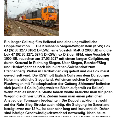
Ein langer Coilzug fürs Hellertal und eine ungewöhnliche
Doppeltracktion..... Die Kreisbahn Siegen-Wittgenstein (KSW) Lok
43 (92 80 1273 018-2 D-KSW), eine Vossloh MaK G 2000 BB und die
Lok 47 (92 80 1271 027-5 D-KSW), ex D 2 der HFM, eine Vossloh G
1000 BB, rauschen am 17.03.2017 mit einem langen Coilgüterzug
durch Kreuztal in Richtung Siegen. Über Siegen, Betzdorf/Sieg
und Herdorf geht es nach Neunkirchen-Salchendorf zum
Pfannenberg. Wobei in Herdorf der Zug geteilt und die Lok meist
gewechselt wird. Die KSW holt täglich Coils aus dem Duisburger
Hafen ins südliche Siegerland. Auf einem solchen Drehgestell-
Flachwagen mit Teleskophauben der Gattung Shimmns² befinden
sich jeweils 4 Coils (kaltgewalztes Blech aufgerollt zu Rollen).
Wenn man es über die Straße fahren wöllte bräuchte man für jeden
Wagon gleich vier LKW´s. Zudem kann man einen jährlichen
Anstieg der Tonnagen beobachten. Die Doppeltracktion ist wohl
auf der Ruhr-Sieg-Strecke auch nötig, die Steigung im Sauerland
beträgt zwar nur 12 ‰, ist aber sehr lang und kurvenreich. Daher
sind häufige Geschwindigkeitswechsel notwendig. Noch heute