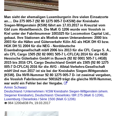
Man sieht der ehemaligen Luxemburgerin ihre vielen Einsatzorte
an.... Die 275 005-7 (92 80 1275 005-7 D-KSW) der Kreisbahn
Siegen-Wittgenstein (KSW) fährt am 17.03.2017 in Kreuztal vom
Gbf zum Abstellbereich. Die MaK G 1206 wurde von Vossloh in
Kiel unter der Fabriknummer 1001025 für Locomotion Capital Ltd.,
gebaut. Ihre Stationen als Mietlok waren Unteranderem: 2000 bis
2003 für die Häfen und Güterverkehr Köln AG als HGK DH 43 bzw.
HGK DH 51 2004 für die NEG - Norddeutsche
Eisenbahngesellschaft mbH 2006 bis 2013 für die CFL Cargo S. A.,
als CFL Cargo 1505 (92 82 0001 505-7 L-CFLCA) 2014 für die HGB
Hessische Güterbahn GmbH in Buseck (92 82 0001 505-7 L-HGB)
2015 bis 2016 CFL Cargo Deutschland GmbH als 1505 (92 80 1275
005-7 D-CFLCA) 2016 für die AVG - Albtal-Verkehrs-Gesellschaft
mbH Und nun 2017 ist sie bei der Kreisbahn Siegen-Wittgenstein
(KSW). Die NVR-Nummer 92 80 1275 005-7 D- ist zweimal vergeben,
die Vossloh Fabriknummer 5001629 trägt die gleiche NVR-Nummer,
war wohl ein Fehler bei der Vergabe.

Armin Schwarz
Deutschland / Unternehmen / KSW Kreisbahn Siegen-Wittgenstein (ehem.
Siegener Kreisbahn)
,
Deutschland / Dieselloks / BR 275 (MaK G 1206)
,
Luxemburg / Dieselloks / Série 1500 (MaK G 1206)
964 1200x838 Px, 19.03.2017
