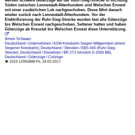
werden schwere Güterzüge auf der Ruhr-Sieg-Strecke in Richtung
Süden zwischen Lennestadt-Altenhundem und Welschen Ennest
mit einer zusätzlichen Lok nachgeschoben. Diese fährt danach
wieder zurück nach Lennestadt-Altenhundem. Vor der
Elektrifizierung der Ruhr-Sieg-Strecke wurden fast alle Güterzüge
bis Welschen Ennest nachgeschoben. Seltener hatten und haben
Güterzüge ab Kreuztal bis Welschen Ennest diese Unterstützung.

Armin Schwarz
Deutschland / Unternehmen / KSW Kreisbahn Siegen-Wittgenstein (ehem.
Siegener Kreisbahn)
,
Deutschland / Strecken / KBS 440 (Ruhr-Sieg-
Strecke)
,
Deutschland / Dieselloks / BR 273 (Vossloh G 2000 BB)
,
Deutschland / Güterzüge / Coilzüge
1010 1200x888 Px, 18.03.2017
