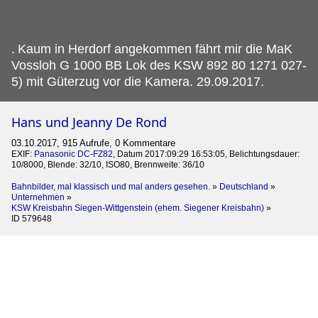
.
Kaum in Herdorf angekommen fährt mir die MaK
Vossloh G 1000 BB Lok des KSW 892 80 1271 027-
5) mit Güterzug vor die Kamera. 29.09.2017.
Hans und Jeanny De Rond
03.10.2017, 915 Aufrufe, 0 Kommentare
EXIF:
Panasonic DC-FZ82
, Datum 2017:09:29 16:53:05, Belichtungsdauer:
10/8000, Blende: 32/10, ISO80, Brennweite: 36/10
Bahnbilder, mal klassisch und mal anders gesehen.
»
Deutschland
»
Unternehmen
»
KSW Kreisbahn Siegen-Wittgenstein (ehem. Siegener Kreisbahn)
»
ID 579648