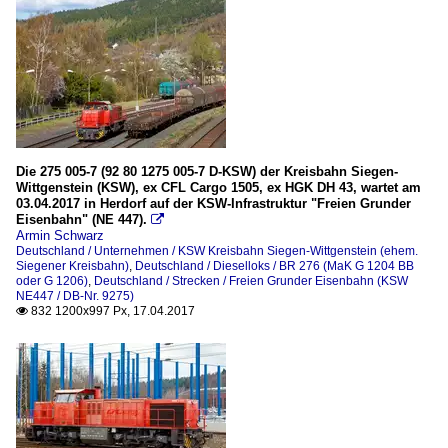
Die 275 005-7 (92 80 1275 005-7 D-KSW) der Kreisbahn Siegen-
Wittgenstein (KSW), ex CFL Cargo 1505, ex HGK DH 43, wartet am
03.04.2017 in Herdorf auf der KSW-Infrastruktur "Freien Grunder
Eisenbahn" (NE 447).

Armin Schwarz
Deutschland / Unternehmen / KSW Kreisbahn Siegen-Wittgenstein (ehem.
Siegener Kreisbahn)
,
Deutschland / Dieselloks / BR 276 (MaK G 1204 BB
oder G 1206)
,
Deutschland / Strecken / Freien Grunder Eisenbahn (KSW
NE447 / DB-Nr. 9275)
832 1200x997 Px, 17.04.2017
