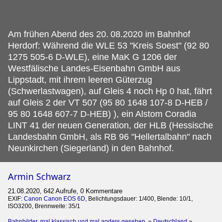
Am frühen Abend des 20.
08.2020 im Bahnhof
Herdorf: Während die WLE 53 "Kreis Soest" (92 80
1275 505-6 D-WLE), eine MaK G 1206 der
Westfälische Landes-Eisenbahn GmbH aus
Lippstadt, mit ihrem leeren Güterzug
(Schwerlastwagen), auf Gleis 4 noch Hp 0 hat, fährt
auf Gleis 2 der VT 507 (95 80 1648 107-8 D-HEB /
95 80 1648 607-7 D-HEB) ), ein Alstom Coradia
LINT 41 der neuen Generation, der HLB (Hessische
Landesbahn GmbH, als RB 96 "Hellertalbahn" nach
Neunkirchen (Siegerland) in den Bahnhof.
Armin Schwarz
21.08.2020, 642 Aufrufe, 0 Kommentare
EXIF:
Canon Canon EOS 6D
, Belichtungsdauer: 1/400, Blende: 10/1,
ISO3200, Brennweite: 35/1
Bahnbilder, mal klassisch und mal anders gesehen.
»
Deutschland
»