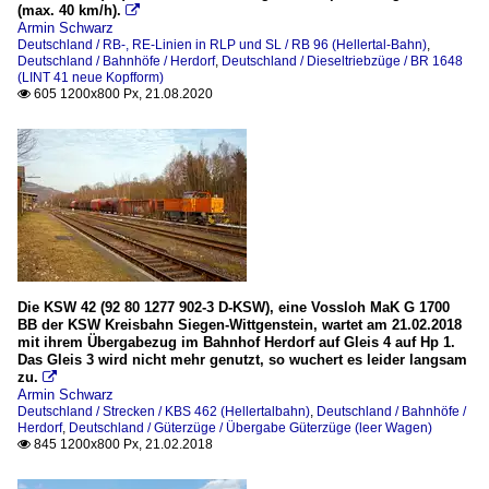
(max. 40 km/h).

Armin Schwarz
Deutschland / RB-, RE-Linien in RLP und SL / RB 96 (Hellertal-Bahn)
,
Deutschland / Bahnhöfe / Herdorf
,
Deutschland / Dieseltriebzüge / BR 1648
(LINT 41 neue Kopfform)
605 1200x800 Px, 21.08.2020

Die KSW 42 (92 80 1277 902-3 D-KSW), eine Vossloh MaK G 1700
BB der KSW Kreisbahn Siegen-Wittgenstein, wartet am 21.02.2018
mit ihrem Übergabezug im Bahnhof Herdorf auf Gleis 4 auf Hp 1.
Das Gleis 3 wird nicht mehr genutzt, so wuchert es leider langsam
zu.

Armin Schwarz
Deutschland / Strecken / KBS 462 (Hellertalbahn)
,
Deutschland / Bahnhöfe /
Herdorf
,
Deutschland / Güterzüge / Übergabe Güterzüge (leer Wagen)
845 1200x800 Px, 21.02.2018
