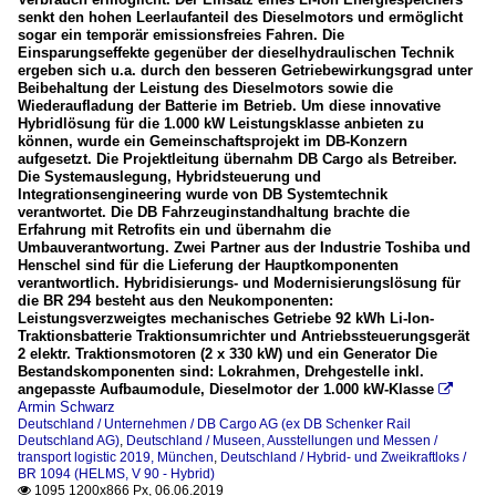
senkt den hohen Leerlaufanteil des Dieselmotors und ermöglicht
sogar ein temporär emissionsfreies Fahren. Die
Einsparungseffekte gegenüber der dieselhydraulischen Technik
ergeben sich u.a. durch den besseren Getriebewirkungsgrad unter
Beibehaltung der Leistung des Dieselmotors sowie die
Wiederaufladung der Batterie im Betrieb. Um diese innovative
Hybridlösung für die 1.000 kW Leistungsklasse anbieten zu
können, wurde ein Gemeinschaftsprojekt im DB-Konzern
aufgesetzt. Die Projektleitung übernahm DB Cargo als Betreiber.
Die Systemauslegung, Hybridsteuerung und
Integrationsengineering wurde von DB Systemtechnik
verantwortet. Die DB Fahrzeuginstandhaltung brachte die
Erfahrung mit Retrofits ein und übernahm die
Umbauverantwortung. Zwei Partner aus der Industrie Toshiba und
Henschel sind für die Lieferung der Hauptkomponenten
verantwortlich. Hybridisierungs- und Modernisierungslösung für
die BR 294 besteht aus den Neukomponenten:
Leistungsverzweigtes mechanisches Getriebe 92 kWh Li-Ion-
Traktionsbatterie Traktionsumrichter und Antriebssteuerungsgerät
2 elektr. Traktionsmotoren (2 x 330 kW) und ein Generator Die
Bestandskomponenten sind: Lokrahmen, Drehgestelle inkl.
angepasste Aufbaumodule, Dieselmotor der 1.000 kW-Klasse

Armin Schwarz
Deutschland / Unternehmen / DB Cargo AG (ex DB Schenker Rail
Deutschland AG)
,
Deutschland / Museen, Ausstellungen und Messen /
transport logistic 2019, München
,
Deutschland / Hybrid- und Zweikraftloks /
BR 1094 (HELMS, V 90 - Hybrid)
1095 1200x866 Px, 06.06.2019
