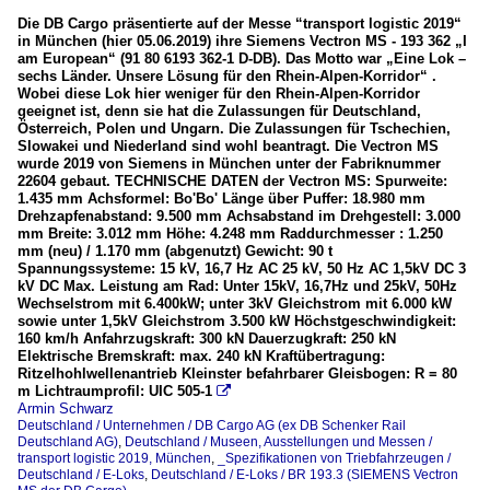
Die DB Cargo präsentierte auf der Messe “transport logistic 2019“
in München (hier 05.06.2019) ihre Siemens Vectron MS - 193 362 „I
am European“ (91 80 6193 362-1 D-DB). Das Motto war „Eine Lok –
sechs Länder. Unsere Lösung für den Rhein-Alpen-Korridor“ .
Wobei diese Lok hier weniger für den Rhein-Alpen-Korridor
geeignet ist, denn sie hat die Zulassungen für Deutschland,
Österreich, Polen und Ungarn. Die Zulassungen für Tschechien,
Slowakei und Niederland sind wohl beantragt. Die Vectron MS
wurde 2019 von Siemens in München unter der Fabriknummer
22604 gebaut. TECHNISCHE DATEN der Vectron MS: Spurweite:
1.435 mm Achsformel: Bo'Bo' Länge über Puffer: 18.980 mm
Drehzapfenabstand: 9.500 mm Achsabstand im Drehgestell: 3.000
mm Breite: 3.012 mm Höhe: 4.248 mm Raddurchmesser : 1.250
mm (neu) / 1.170 mm (abgenutzt) Gewicht: 90 t
Spannungssysteme: 15 kV, 16,7 Hz AC 25 kV, 50 Hz AC 1,5kV DC 3
kV DC Max. Leistung am Rad: Unter 15kV, 16,7Hz und 25kV, 50Hz
Wechselstrom mit 6.400kW; unter 3kV Gleichstrom mit 6.000 kW
sowie unter 1,5kV Gleichstrom 3.500 kW Höchstgeschwindigkeit:
160 km/h Anfahrzugskraft: 300 kN Dauerzugkraft: 250 kN
Elektrische Bremskraft: max. 240 kN Kraftübertragung:
Ritzelhohlwellenantrieb Kleinster befahrbarer Gleisbogen: R = 80
m Lichtraumprofil: UIC 505-1

Armin Schwarz
Deutschland / Unternehmen / DB Cargo AG (ex DB Schenker Rail
Deutschland AG)
,
Deutschland / Museen, Ausstellungen und Messen /
transport logistic 2019, München
,
_Spezifikationen von Triebfahrzeugen /
Deutschland / E-Loks
,
Deutschland / E-Loks / BR 193.3 (SIEMENS Vectron