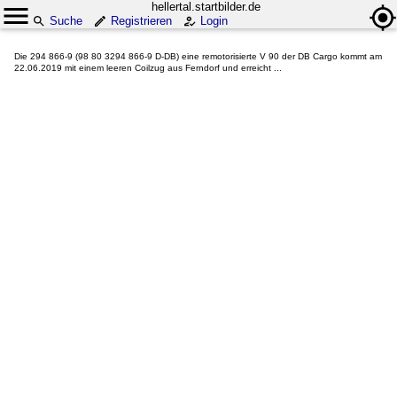
hellertal.startbilder.de
Suche
Registrieren
Login
Die 294 866-9 (98 80 3294 866-9 D-DB) eine remotorisierte V 90 der DB Cargo kommt am
22.06.2019 mit einem leeren Coilzug aus Ferndorf und erreicht ...