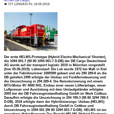
MS der DB Cargo)
727 1200x815 Px, 18.06.2019

Der erste HELMS-Prototype (Hybrid Electro-Mechanical Shunter),
die 1094 001-7 (90 80 1094 001-7 D-DB) der DB Cargo Deutschland
AG wurde auf der transport logistic 2019 in München vorgestellt
(hier 05.06.2019). Lebenslauf: Die Lok wurde 1972 bei MaK in Kiel
unter der Fabriknummer 1000589 gebaut und als 290 289-8 an die
DB geliefert.1999 erfolgte der Umbau mit Funkfernsteuerung und
die Umzeichnung in 294 289-4. Die Remotorisierung mit einem
MTU-Motor 8V 4000 R41, Einbau einer neuen Lüfteranlage, neuer
Luftpresser und Ausrüstung mit dem Umlaufgeländer erfolgten
2005 bei der DB Fahrzeuginstandhaltung GmbH im Werk Cottbus.
Daraufhin erfolgte die Umzeichnung in 294 789-3 (98 80 3294 789-3
D-DB). 2018 erfolgte dann der Hybridisierungs- Umbau (HELMS)
durch DB Fahrzeuginstandhaltung GmbH in Cottbus und
Umzeichnung in 1094 001 (90 80 1094 001-7 D-DB). HELMS ist ein
neuartiges Hybridkonzept: Das Projekt HELMS (Hybrid Electronic