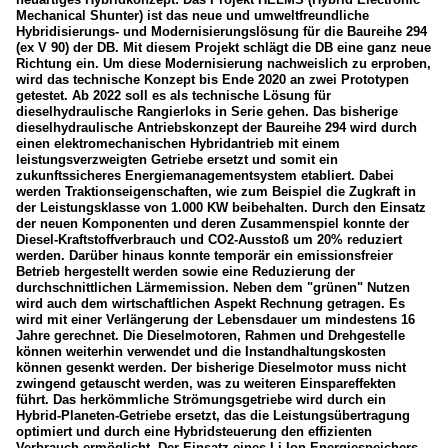
Mechanical Shunter) ist das neue und umweltfreundliche
Hybridisierungs- und Modernisierungslösung für die Baureihe 294
(ex V 90) der DB. Mit diesem Projekt schlägt die DB eine ganz neue
Richtung ein. Um diese Modernisierung nachweislich zu erproben,
wird das technische Konzept bis Ende 2020 an zwei Prototypen
getestet. Ab 2022 soll es als technische Lösung für
dieselhydraulische Rangierloks in Serie gehen. Das bisherige
dieselhydraulische Antriebskonzept der Baureihe 294 wird durch
einen elektromechanischen Hybridantrieb mit einem
leistungsverzweigten Getriebe ersetzt und somit ein
zukunftssicheres Energiemanagementsystem etabliert. Dabei
werden Traktionseigenschaften, wie zum Beispiel die Zugkraft in
der Leistungsklasse von 1.000 KW beibehalten. Durch den Einsatz
der neuen Komponenten und deren Zusammenspiel konnte der
Diesel-Kraftstoffverbrauch und CO2-Ausstoß um 20% reduziert
werden. Darüber hinaus konnte temporär ein emissionsfreier
Betrieb hergestellt werden sowie eine Reduzierung der
durchschnittlichen Lärmemission. Neben dem "grünen" Nutzen
wird auch dem wirtschaftlichen Aspekt Rechnung getragen. Es
wird mit einer Verlängerung der Lebensdauer um mindestens 16
Jahre gerechnet. Die Dieselmotoren, Rahmen und Drehgestelle
können weiterhin verwendet und die Instandhaltungskosten
können gesenkt werden. Der bisherige Dieselmotor muss nicht
zwingend getauscht werden, was zu weiteren Einspareffekten
führt. Das herkömmliche Strömungsgetriebe wird durch ein
Hybrid-Planeten-Getriebe ersetzt, das die Leistungsübertragung
optimiert und durch eine Hybridsteuerung den effizienten
Verbrauch ermöglicht. Der Einsatz eines Li-Ion Energiespeichers