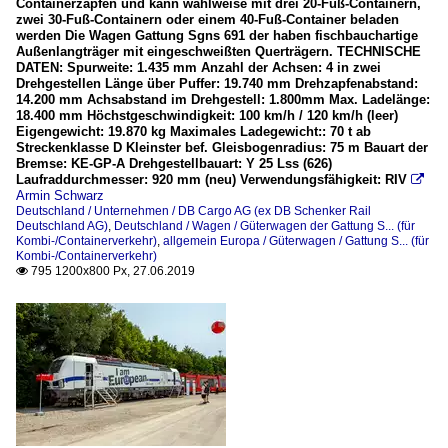
Containerzapfen und kann wahlweise mit drei 20-Fuß-Containern,
zwei 30-Fuß-Containern oder einem 40-Fuß-Container beladen
werden Die Wagen Gattung Sgns 691 der haben fischbauchartige
Außenlangträger mit eingeschweißten Querträgern. TECHNISCHE
DATEN: Spurweite: 1.435 mm Anzahl der Achsen: 4 in zwei
Drehgestellen Länge über Puffer: 19.740 mm Drehzapfenabstand:
14.200 mm Achsabstand im Drehgestell: 1.800mm Max. Ladelänge:
18.400 mm Höchstgeschwindigkeit: 100 km/h / 120 km/h (leer)
Eigengewicht: 19.870 kg Maximales Ladegewicht:: 70 t ab
Streckenklasse D Kleinster bef. Gleisbogenradius: 75 m Bauart der
Bremse: KE-GP-A Drehgestellbauart: Y 25 Lss (626)
Laufraddurchmesser: 920 mm (neu) Verwendungsfähigkeit: RIV

Armin Schwarz
Deutschland / Unternehmen / DB Cargo AG (ex DB Schenker Rail
Deutschland AG)
,
Deutschland / Wagen / Güterwagen der Gattung S... (für
Kombi-/Containerverkehr)
,
allgemein Europa / Güterwagen / Gattung S... (für
Kombi-/Containerverkehr)
795 1200x800 Px, 27.06.2019
