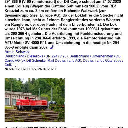
294 866-9 (V 90 remotorisiert) der DB Cargo schiebt am 24.07.2020
einen Coilzug (Wagen der Gattung Sahimms-tu 900.2) vom RBf
Kreuztal zum ca. 3 km entfernten Eichener Walzwerk (zur
thyssenkrupp Steel Europe AG). Da der Lokführer die Strecke nicht
einsehen kann, steht auf einem Rangiertritt des vorderen Wagens
ein Rangierer, der über Funk mit dem Lf verbunden ist. Die Lok
wurde 1973 bei MaK unter der Fabriknummer 1000641 gebaut und
als 290 366-4 geliefert. Die Ausrüstung mit Funkfernsteuerung und
Umzeichnung in 294 366-0 erfolgte 1999, die Remotorisierung mit
MTU-Motor 8V 4000 R41 und Umzeichnung in die heutige Nr. 294
866-9 erfolgte dann 2007.

Armin Schwarz
Deutschland / Dieselloks / BR 294 (V 90)
,
Deutschland / Unternehmen / DB
Cargo AG (ex DB Schenker Rail Deutschland AG)
,
Deutschland / Güterzüge /
Coilzüge
687 1200x800 Px, 26.07.2020
