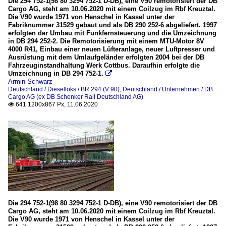
Die 294 752-1(98 80 3294 752-1 D-DB), eine V90 remotorisiert der DB
Cargo AG, steht am 10.06.2020 mit einem Coilzug im Rbf Kreuztal.
Die V90 wurde 1971 von Henschel in Kassel unter der
Fabriknummer 31529 gebaut und als DB 290 252-6 abgeliefert. 1997
erfolgten der Umbau mit Funkfernsteuerung und die Umzeichnung
in DB 294 252-2. Die Remotorisierung mit einem MTU-Motor 8V
4000 R41, Einbau einer neuen Lüfteranlage, neuer Luftpresser und
Ausrüstung mit dem Umlaufgeländer erfolgten 2004 bei der DB
Fahrzeuginstandhaltung Werk Cottbus. Daraufhin erfolgte die
Umzeichnung in DB 294 752-1.

Armin Schwarz
Deutschland / Dieselloks / BR 294 (V 90)
,
Deutschland / Unternehmen / DB
Cargo AG (ex DB Schenker Rail Deutschland AG)
641 1200x867 Px, 11.06.2020

Die 294 752-1(98 80 3294 752-1 D-DB), eine V90 remotorisiert der DB
Cargo AG, steht am 10.06.2020 mit einem Coilzug im Rbf Kreuztal.
Die V90 wurde 1971 von Henschel in Kassel unter der