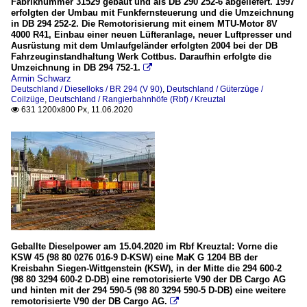
Fabriknummer 31529 gebaut und als DB 290 252-6 abgeliefert. 1997
erfolgten der Umbau mit Funkfernsteuerung und die Umzeichnung
in DB 294 252-2. Die Remotorisierung mit einem MTU-Motor 8V
4000 R41, Einbau einer neuen Lüfteranlage, neuer Luftpresser und
Ausrüstung mit dem Umlaufgeländer erfolgten 2004 bei der DB
Fahrzeuginstandhaltung Werk Cottbus. Daraufhin erfolgte die
Umzeichnung in DB 294 752-1.

Armin Schwarz
Deutschland / Dieselloks / BR 294 (V 90)
,
Deutschland / Güterzüge /
Coilzüge
,
Deutschland / Rangierbahnhöfe (Rbf) / Kreuztal
631 1200x800 Px, 11.06.2020

Geballte Dieselpower am 15.04.2020 im Rbf Kreuztal: Vorne die
KSW 45 (98 80 0276 016-9 D-KSW) eine MaK G 1204 BB der
Kreisbahn Siegen-Wittgenstein (KSW), in der Mitte die 294 600-2
(98 80 3294 600-2 D-DB) eine remotorisierte V90 der DB Cargo AG
und hinten mit der 294 590-5 (98 80 3294 590-5 D-DB) eine weitere
remotorisierte V90 der DB Cargo AG.
