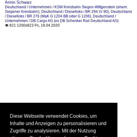
Armin Schwarz
Deutschland / Unternehmen / KSW Kreisbahn Siegen-Wittgenstein (ehem.
Siegener Kreisbahn)
,
Deutschland / Dieselloks / BR 294 (V 90)
,
Deutschland
/ Dieselloks / BR 276 (MaK G 1204 BB oder G 1206)
,
Deutschland /
Unternehmen / DB Cargo AG (ex DB Schenker Rail Deutschland AG)
821 1200x823 Px, 18.04.2020

Diese Webseite verwendet Cookies, um
Inhalte und Anzeigen zu personalisieren und
Zugriffe zu analysieren. Mit der Nutzung