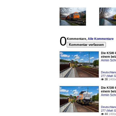
0
Kommentare,
Alle Kommentare
Kommentar verfassen
Die KSW 4
einem bel
Armin Sch
Deutschland
277 (MaK G
38
1400x

Die KSW 4
einem bel
Armin Sch
Deutschland
277 (MaK G
44
1400x
