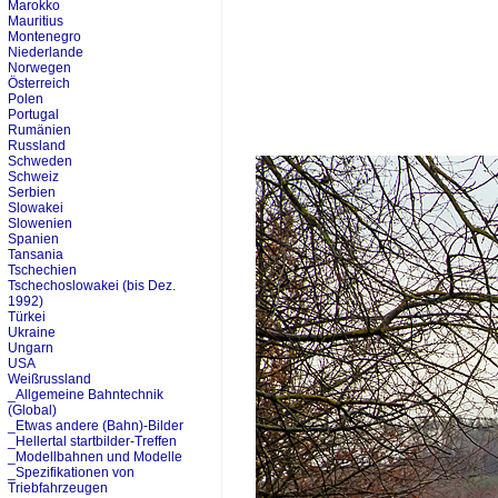
Marokko
Mauritius
Montenegro
Niederlande
Norwegen
Österreich
Polen
Portugal
Rumänien
Russland
Schweden
Schweiz
Serbien
Slowakei
Slowenien
Spanien
Tansania
Tschechien
Tschechoslowakei (bis Dez.
1992)
Türkei
Ukraine
Ungarn
USA
Weißrussland
_Allgemeine Bahntechnik
(Global)
_Etwas andere (Bahn)-Bilder
_Hellertal startbilder-Treffen
_Modellbahnen und Modelle
_Spezifikationen von
Triebfahrzeugen