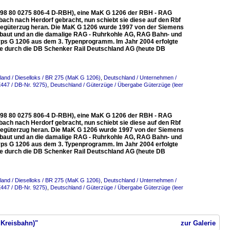
4 (98 80 0275 806-4 D-RBH), eine MaK G 1206 der RBH - RAG
ach nach Herdorf gebracht, nun schiebt sie diese auf den Rbf
abegüterzug heran. Die MaK G 1206 wurde 1997 von der Siemens
ebaut und an die damalige RAG - Ruhrkohle AG, RAG Bahn- und
 Typs G 1206 aus dem 3. Typenprogramm. Im Jahr 2004 erfolgte
 durch die DB Schenker Rail Deutschland AG (heute DB
land / Dieselloks / BR 275 (MaK G 1206)
,
Deutschland / Unternehmen /
447 / DB-Nr. 9275)
,
Deutschland / Güterzüge / Übergabe Güterzüge (leer
4 (98 80 0275 806-4 D-RBH), eine MaK G 1206 der RBH - RAG
ach nach Herdorf gebracht, nun schiebt sie diese auf den Rbf
abegüterzug heran. Die MaK G 1206 wurde 1997 von der Siemens
ebaut und an die damalige RAG - Ruhrkohle AG, RAG Bahn- und
 Typs G 1206 aus dem 3. Typenprogramm. Im Jahr 2004 erfolgte
 durch die DB Schenker Rail Deutschland AG (heute DB
land / Dieselloks / BR 275 (MaK G 1206)
,
Deutschland / Unternehmen /
447 / DB-Nr. 9275)
,
Deutschland / Güterzüge / Übergabe Güterzüge (leer
 Kreisbahn)"
zur Galerie