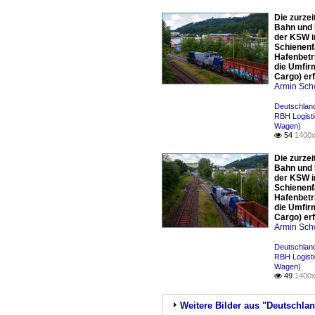
Die zurze
Bahn und 
der KSW i
Schienenf
Hafenbetr
die Umfir
Cargo) er
Armin Sch
Deutschland
RBH Logist
Wagen)
54
1400x

Die zurze
Bahn und 
der KSW i
Schienenf
Hafenbetr
die Umfir
Cargo) er
Armin Sch
Deutschland
RBH Logist
Wagen)
49
1400x

Weitere Bilder aus "Deutschla