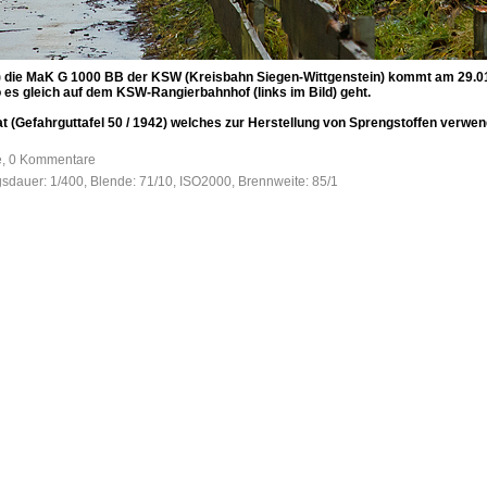
 die MaK G 1000 BB der KSW (Kreisbahn Siegen-Wittgenstein) kommt am 29.01
es gleich auf dem KSW-Rangierbahnhof (links im Bild) geht.
(Gefahrguttafel 50 / 1942) welches zur Herstellung von Sprengstoffen verwen
fe, 0 Kommentare
gsdauer: 1/400, Blende: 71/10, ISO2000, Brennweite: 85/1