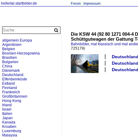
hellertal.startbilder.de
Forum
Impressum
Die KSW 44 (92 80 1271 004-4
Schüttgutwagen der Gattung T
allgemein Europa
Bahnbilder, mal klassisch und mal ande
Argentinien
725179)
Belgien
Bosnien-Herzegowina
Deutschland
Brasilien
Bulgarien
Deutschland
China
Deutschland
Dänemark
Deutschland
Elfenbeinküste
Estland
Finnland
Frankreich
Großbritannien
Hong Kong
Irland
Israel
Italien
Japan
Kanada
Kroatien
Luxemburg
Malaysia