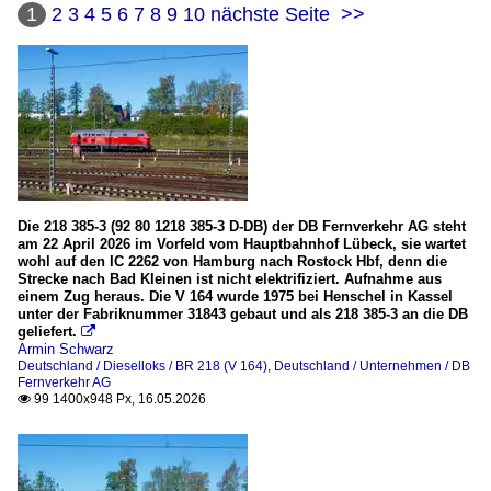
1
2
3
4
5
6
7
8
9
10
nächste Seite
>>
Die 218 385-3 (92 80 1218 385-3 D-DB) der DB Fernverkehr AG steht
am 22 April 2026 im Vorfeld vom Hauptbahnhof Lübeck, sie wartet
wohl auf den IC 2262 von Hamburg nach Rostock Hbf, denn die
Strecke nach Bad Kleinen ist nicht elektrifiziert. Aufnahme aus
einem Zug heraus. Die V 164 wurde 1975 bei Henschel in Kassel
unter der Fabriknummer 31843 gebaut und als 218 385-3 an die DB
geliefert.

Armin Schwarz
Deutschland / Dieselloks / BR 218 (V 164)
,
Deutschland / Unternehmen / DB
Fernverkehr AG
99 1400x948 Px, 16.05.2026
