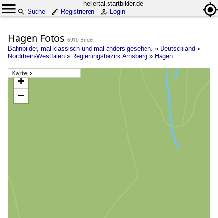
hellertal.startbilder.de
Suche
Registrieren
Login
Hagen Fotos
6910 Bilder
Bahnbilder, mal klassisch und mal anders gesehen.
»
Deutschland
»
Nordrhein-Westfalen
»
Regierungsbezirk Arnsberg
»
Hagen
Karte
+
−