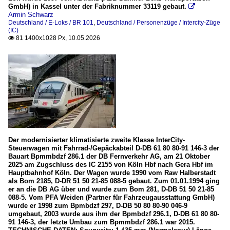
GmbH) in Kassel unter der Fabriknummer 33119 gebaut.

Armin Schwarz
Deutschland / E-Loks / BR 101
,
Deutschland / Personenzüge / Intercity-Züge
(IC)
81 1400x1028 Px, 10.05.2026

Der modernisierter klimatisierte zweite Klasse InterCity-
Steuerwagen mit Fahrrad-/Gepäckabteil D-DB 61 80 80-91 146-3 der
Bauart Bpmmbdzf 286.1 der DB Fernverkehr AG, am 21 Oktober
2025 am Zugschluss des IC 2155 von Köln Hbf nach Gera Hbf im
Hauptbahnhof Köln. Der Wagen wurde 1990 vom Raw Halberstadt
als Bom 2185, D-DR 51 50 21-85 088-5 gebaut. Zum 01.01.1994 ging
er an die DB AG über und wurde zum Bom 281, D-DB 51 50 21-85
088-5. Vom PFA Weiden (Partner für Fahrzeugausstattung GmbH)
wurde er 1998 zum Bpmbdzf 297, D-DB 50 80 80-90 046-9
umgebaut, 2003 wurde aus ihm der Bpmbdzf 296.1, D-DB 61 80 80-
91 146-3, der letzte Umbau zum Bpmmbdzf 286.1 war 2015.