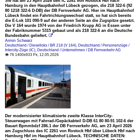
Sie hat am 23 April 2026 den IC 2261 von Rostock Hbf nach
Hamburg in den Hauptbahnhof Lübeck gezogen, die 218 322-6 (92
80 1218 322-6 D-DB) der DB Fernverkehr AG. Hier im Hauptbahnhof
Lübeck findet ein Fahrtrichtungswechsel statt, so hat sich bereits
die E-Lok 101 090-9 auf der anderen Seite an die Zugspitze gesetzt.
Die V 164 wurde 1974 von der Friedrich Krupp AG in Essen unter
der Fabriknummer 5315 gebaut und als 218 322-6 an die Deutsche
Bundesbahn geliefert.

Armin Schwarz
Deutschland / Dieselloks / BR 218 (V 164)
,
Deutschland / Personenzüge /
Intercity-Züge (IC)
,
Deutschland / Unternehmen / DB Fernverkehr AG
76 1400x933 Px, 12.05.2026

Der modernisierter klimatisierte zweite Klasse InterCity-
Steuerwagen mit Fahrrad-/Gepäckabteil D-DB 61 80 80-91 102-6 der
Bauart Bpmmbdzf 286.1 der DB Fernverkehr AG, am 23 April 2026
am Zugschluss des IC 2261 von Rostock Hbf über Lübeck Hbf nach
Hamburg Hbf im Hauptbahnhof Lübeck. TECHNISCHE DATEN: