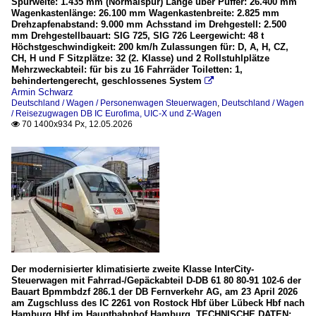
Spurweite: 1.435 mm (Normalspur) Länge über Puffer: 26.400 mm
Wagenkastenlänge: 26.100 mm Wagenkastenbreite: 2.825 mm
Drehzapfenabstand: 9.000 mm Achsstand im Drehgestell: 2.500
mm Drehgestellbauart: SIG 725, SIG 726 Leergewicht: 48 t
Höchstgeschwindigkeit: 200 km/h Zulassungen für: D, A, H, CZ,
CH, H und F Sitzplätze: 32 (2. Klasse) und 2 Rollstuhlplätze
Mehrzweckabteil: für bis zu 16 Fahrräder Toiletten: 1,
behindertengerecht, geschlossenes System

Armin Schwarz
Deutschland / Wagen / Personenwagen Steuerwagen
,
Deutschland / Wagen
/ Reisezugwagen DB IC Eurofima, UIC-X und Z-Wagen
70 1400x934 Px, 12.05.2026

Der modernisierter klimatisierte zweite Klasse InterCity-
Steuerwagen mit Fahrrad-/Gepäckabteil D-DB 61 80 80-91 102-6 der
Bauart Bpmmbdzf 286.1 der DB Fernverkehr AG, am 23 April 2026
am Zugschluss des IC 2261 von Rostock Hbf über Lübeck Hbf nach
Hamburg Hbf im Hauptbahnhof Hamburg. TECHNISCHE DATEN: