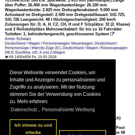
TECHNISCHE DATEN: Spurweite: 1.435 mm (Normalspur) Länge
über Puffer: 26.400 mm Wagenkastenlänge: 26.100 mm
Wagenkastenbreite: 2.825 mm Drehzapfenabstand: 9.000 mm
Achsstand im Drehgestell: 2.500 mm Drehgestellbauart: SIG 725,
SIG 726 Leergewicht: 48 t Höchstgeschwindigkeit: 200 km/h
Zulassungen für: D, A, H, CZ, CH, H und F Sitzplätze: 32 (2. Klasse)
und 2 Rollstuhlplätze Mehrzweckabteil: für bis zu 16 Fahrräder
Toiletten: 1, behindertengerecht, geschlossenes System

Armin Schwarz
Deutschland / Wagen / Personenwagen Steuerwagen
,
Deutschland /
Personenzüge / Intercity-Züge (IC)
,
Deutschland / Wagen / Reisezugwagen
DB IC Eurofima, UIC-X und Z-Wagen
69 1400x956 Px, 10.05.2026

Diese Webseite verwendet Cookies, um
Inhalte und Anzeigen zu personalisieren und
Zugriffe zu analysieren. Mit der Nutzung
stimmen Sie der Verwendung von Cookies
zu. Mehr erfahren:
Datenschutz
,
Personalisierte Werbung
Die an die DPB Rail Infra Service GmbH (Frauental/Österreich)
vermietete 2159 222-1 "Lena" (90 80 2159 222-9 D-ELP) eine
Ich stimme zu und
sechsachsige Stadler EURO DUAL der ELP - European Loc Pool
erlaube
AG (Frauenfeld/Schweiz), eingestellt in Deutschland, fährt am 08