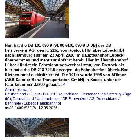
Nun hat die DB 101 090-9 (91 80 6101 090-9 D-DB) der DB
Fernverkehr AG, den IC 2261 von Rostock Hbf über Lübeck Hbf
nach Hamburg Hbf, am 23 April 2026 im Hauptbahnhof Lübeck
übernommen und steht zur Abfahrt bereit. Hier im Hauptbahnhof
Lübeck findet ein Fahrtrichtungswechsel statt, von Rostock bis
hier hatte die DB 218 322-6 gezogen, da Bahnstrecke Lübeck–Bad
Kleinen nicht elektrifiziert ist. Die 101er wurde 1998 von ADtranz
(ABB Daimler-Benz Transportation GmbH) in Kassel unter der
Fabriknummer 33200 gebaut.

Armin Schwarz
Deutschland / E-Loks / BR 101
,
Deutschland / Personenzüge / Intercity-Züge
(IC)
,
Deutschland / Unternehmen / DB Fernverkehr AG
,
Deutschland /
Bahnhöfe / Lübeck Hauptbahnhof
88 1400x933 Px, 12.05.2026
