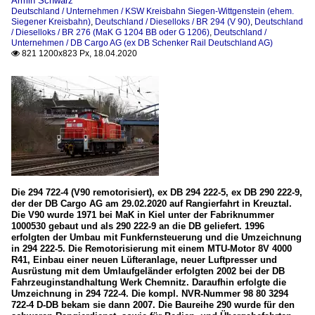
Armin Schwarz
Deutschland / Unternehmen / KSW Kreisbahn Siegen-Wittgenstein (ehem.
Siegener Kreisbahn)
,
Deutschland / Dieselloks / BR 294 (V 90)
,
Deutschland
/ Dieselloks / BR 276 (MaK G 1204 BB oder G 1206)
,
Deutschland /
Unternehmen / DB Cargo AG (ex DB Schenker Rail Deutschland AG)
821 1200x823 Px, 18.04.2020

Die 294 722-4 (V90 remotorisiert), ex DB 294 222-5, ex DB 290 222-9,
der der DB Cargo AG am 29.02.2020 auf Rangierfahrt in Kreuztal.
Die V90 wurde 1971 bei MaK in Kiel unter der Fabriknummer
1000530 gebaut und als 290 222-9 an die DB geliefert. 1996
erfolgten der Umbau mit Funkfernsteuerung und die Umzeichnung
in 294 222-5. Die Remotorisierung mit einem MTU-Motor 8V 4000
R41, Einbau einer neuen Lüfteranlage, neuer Luftpresser und
Ausrüstung mit dem Umlaufgeländer erfolgten 2002 bei der DB
Fahrzeuginstandhaltung Werk Chemnitz. Daraufhin erfolgte die
Umzeichnung in 294 722-4. Die kompl. NVR-Nummer 98 80 3294
722-4 D-DB bekam sie dann 2007. Die Baureihe 290 wurde für den