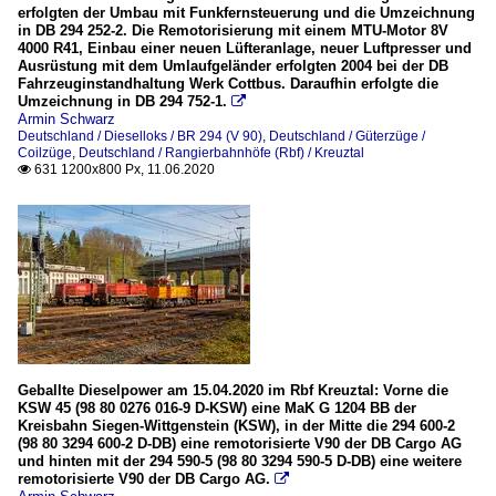
erfolgten der Umbau mit Funkfernsteuerung und die Umzeichnung
in DB 294 252-2. Die Remotorisierung mit einem MTU-Motor 8V
4000 R41, Einbau einer neuen Lüfteranlage, neuer Luftpresser und
Ausrüstung mit dem Umlaufgeländer erfolgten 2004 bei der DB
Fahrzeuginstandhaltung Werk Cottbus. Daraufhin erfolgte die
Umzeichnung in DB 294 752-1.

Armin Schwarz
Deutschland / Dieselloks / BR 294 (V 90)
,
Deutschland / Güterzüge /
Coilzüge
,
Deutschland / Rangierbahnhöfe (Rbf) / Kreuztal
631 1200x800 Px, 11.06.2020

Geballte Dieselpower am 15.04.2020 im Rbf Kreuztal: Vorne die
KSW 45 (98 80 0276 016-9 D-KSW) eine MaK G 1204 BB der
Kreisbahn Siegen-Wittgenstein (KSW), in der Mitte die 294 600-2
(98 80 3294 600-2 D-DB) eine remotorisierte V90 der DB Cargo AG
und hinten mit der 294 590-5 (98 80 3294 590-5 D-DB) eine weitere
remotorisierte V90 der DB Cargo AG.
