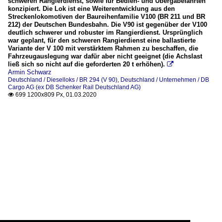
schweren Rangierdienst, sowie für Bedien- und Übergabefahrten
konzipiert. Die Lok ist eine Weiterentwicklung aus den
Streckenlokomotiven der Baureihenfamilie V100 (BR 211 und BR
212) der Deutschen Bundesbahn. Die V90 ist gegenüber der V100
deutlich schwerer und robuster im Rangierdienst. Ursprünglich
war geplant, für den schweren Rangierdienst eine ballastierte
Variante der V 100 mit verstärktem Rahmen zu beschaffen, die
Fahrzeugauslegung war dafür aber nicht geeignet (die Achslast
ließ sich so nicht auf die geforderten 20 t erhöhen).

Armin Schwarz
Deutschland / Dieselloks / BR 294 (V 90)
,
Deutschland / Unternehmen / DB
Cargo AG (ex DB Schenker Rail Deutschland AG)
699 1200x809 Px, 01.03.2020
