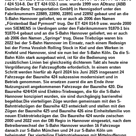
/ 424 514-8. Der ET 424 032-1 usw. wurde 1999 von ADtranz (ABB
Daimler-Benz Transportation GmbH) in Hennigsdorf unter den
Fabriknummern 22889, 22890, 22891 und 22892 gebaut und an die
S-Bahn Hannover geliefert, wo er auch ab 2006 den Namen
„Fürstenbad Bad Pyrmont“ trug. Der ET 424 014-9 usw. wurde 2000
von SIEMENS in Uerdingen unter den Fabriknummern 91870-1 bis
91870-4 gebaut und an die S-Bahn Hannover geliefert, wo er auch
ab 2006 den Namen „Springe“ trug. Diese Triebzüge waren bis
2022 bei der S-Bahn Hannover im Einsatz, nach einem Redesign
bei der Firma Vossloh Rolling Stock in Kiel und den Werken in
Krefeld und Hannover, sind sie nun bei der S-Bahn Köln. Da die S-
Bahn Köln stark ausgebaut wird, ist für die Bedienung von
zusätzlichen Linien bei gleichzeitig dichterem Takt als heute eine
Vergrößerung der Fahrzeugflotte erforderlich. In einem ersten
Schritt werden hierfür ab April 2024 bis Juni 2025 insgesamt 24
Fahrzeuge der Baureihe 424 sukzessive modernisiert und in
Betrieb genommen. Sie ersetzen zuerst die am Ende ihrer
Nutzungszeit angekommenen Fahrzeuge der Baureihe 420. Die
Baureihe 424/434 sind Elektro-Triebwagen, die für die S-Bahn
Hannover konzipiert wurden, sie sind durchgängig barrierefrei
begehbar.Die vierteiligen Züge wurden gemeinsam mit den S-
Bahntriebzügen der Baureihe 423 entwickelt und stellen mit den
Zügen der Baureihe 425 und Baureihe 426 eine Einheitsfamilie von
neuen Elektrotriebzügen dar. Die Baureihe 424 wurde zwischen
2000 und 2022 von der DB Regio in Hannover eingesetzt, nach dem
Betreiberwechsel der S-Bahn Hannover wurden 16 Fahrzeuge
danach zur S-Bahn München und 24 zur S-Bahn Köln um
beheimatet. Der vierteilige Elektrotriebwagen mit Mittelpufferung