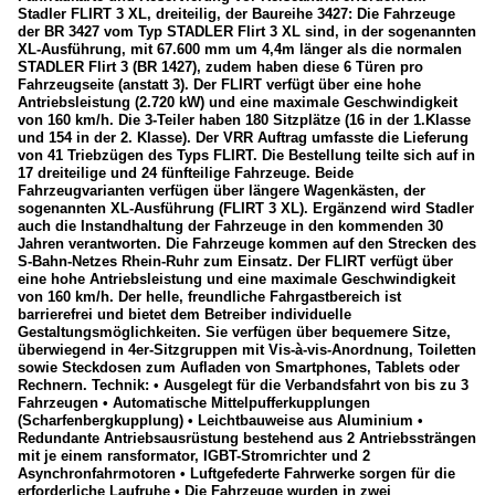
Stadler FLIRT 3 XL, dreiteilig, der Baureihe 3427: Die Fahrzeuge
der BR 3427 vom Typ STADLER Flirt 3 XL sind, in der sogenannten
XL-Ausführung, mit 67.600 mm um 4,4m länger als die normalen
STADLER Flirt 3 (BR 1427), zudem haben diese 6 Türen pro
Fahrzeugseite (anstatt 3). Der FLIRT verfügt über eine hohe
Antriebsleistung (2.720 kW) und eine maximale Geschwindigkeit
von 160 km/h. Die 3-Teiler haben 180 Sitzplätze (16 in der 1.Klasse
und 154 in der 2. Klasse). Der VRR Auftrag umfasste die Lieferung
von 41 Triebzügen des Typs FLIRT. Die Bestellung teilte sich auf in
17 dreiteilige und 24 fünfteilige Fahrzeuge. Beide
Fahrzeugvarianten verfügen über längere Wagenkästen, der
sogenannten XL-Ausführung (FLIRT 3 XL). Ergänzend wird Stadler
auch die Instandhaltung der Fahrzeuge in den kommenden 30
Jahren verantworten. Die Fahrzeuge kommen auf den Strecken des
S-Bahn-Netzes Rhein-Ruhr zum Einsatz. Der FLIRT verfügt über
eine hohe Antriebsleistung und eine maximale Geschwindigkeit
von 160 km/h. Der helle, freundliche Fahrgastbereich ist
barrierefrei und bietet dem Betreiber individuelle
Gestaltungsmöglichkeiten. Sie verfügen über bequemere Sitze,
überwiegend in 4er-Sitzgruppen mit Vis-à-vis-Anordnung, Toiletten
sowie Steckdosen zum Aufladen von Smartphones, Tablets oder
Rechnern. Technik: • Ausgelegt für die Verbandsfahrt von bis zu 3
Fahrzeugen • Automatische Mittelpufferkupplungen
(Scharfenbergkupplung) • Leichtbauweise aus Aluminium •
Redundante Antriebsausrüstung bestehend aus 2 Antriebssträngen
mit je einem ransformator, IGBT-Stromrichter und 2
Asynchronfahrmotoren • Luftgefederte Fahrwerke sorgen für die
erforderliche Laufruhe • Die Fahrzeuge wurden in zwei