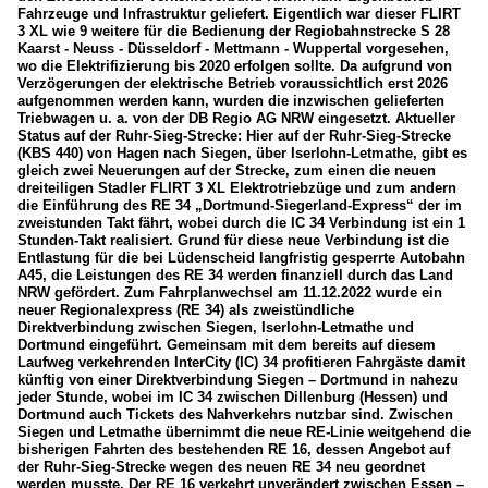
Fahrzeuge und Infrastruktur geliefert. Eigentlich war dieser FLIRT
3 XL wie 9 weitere für die Bedienung der Regiobahnstrecke S 28
Kaarst - Neuss - Düsseldorf - Mettmann - Wuppertal vorgesehen,
wo die Elektrifizierung bis 2020 erfolgen sollte. Da aufgrund von
Verzögerungen der elektrische Betrieb voraussichtlich erst 2026
aufgenommen werden kann, wurden die inzwischen gelieferten
Triebwagen u. a. von der DB Regio AG NRW eingesetzt. Aktueller
Status auf der Ruhr-Sieg-Strecke: Hier auf der Ruhr-Sieg-Strecke
(KBS 440) von Hagen nach Siegen, über Iserlohn-Letmathe, gibt es
gleich zwei Neuerungen auf der Strecke, zum einen die neuen
dreiteiligen Stadler FLIRT 3 XL Elektrotriebzüge und zum andern
die Einführung des RE 34 „Dortmund-Siegerland-Express“ der im
zweistunden Takt fährt, wobei durch die IC 34 Verbindung ist ein 1
Stunden-Takt realisiert. Grund für diese neue Verbindung ist die
Entlastung für die bei Lüdenscheid langfristig gesperrte Autobahn
A45, die Leistungen des RE 34 werden finanziell durch das Land
NRW gefördert. Zum Fahrplanwechsel am 11.12.2022 wurde ein
neuer Regionalexpress (RE 34) als zweistündliche
Direktverbindung zwischen Siegen, Iserlohn-Letmathe und
Dortmund eingeführt. Gemeinsam mit dem bereits auf diesem
Laufweg verkehrenden InterCity (IC) 34 profitieren Fahrgäste damit
künftig von einer Direktverbindung Siegen – Dortmund in nahezu
jeder Stunde, wobei im IC 34 zwischen Dillenburg (Hessen) und
Dortmund auch Tickets des Nahverkehrs nutzbar sind. Zwischen
Siegen und Letmathe übernimmt die neue RE-Linie weitgehend die
bisherigen Fahrten des bestehenden RE 16, dessen Angebot auf
der Ruhr-Sieg-Strecke wegen des neuen RE 34 neu geordnet
werden musste. Der RE 16 verkehrt unverändert zwischen Essen –