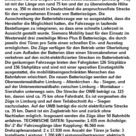
ist mit der Länge von rund 75 km und der zu überwindende Höhe
von ca. 350 m derzeit in Deutschland die anspruchsvollste Strecke
für den vorgesehenen Einsatz von Batteriezügen. Die
Ausschreibung der Batteriefahrzeuge war so ausgestaltet, dass die
Hersteller die Möglichkeit hatten, die Fahrzeuge in laufende
Bestellungen zu integrieren, so dass eine schnelle Lieferzeit in
Aussicht gestellt wurde. Siemens Mobility baut für den Einsatz im
Westerwald drei zweiteilige Mireo Plus B Batteriezüge, die durch
jeweils drei Türen pro Seite einen schnellen Ein- und Ausstieg
ermöglichen. Die Züge verfügen für den Betrieb unter Oberleitung
und zum Aufladen der Batterien über einen Stromabnehmer und
verkehren auf den nicht-elektrifizierten Strecken im Batteriebetrieb.
Die geräumigen Fahrzeuge bieten den Fahrgästen 126 Sitzplätze
und 156 Stehplätze und sind mit einer speziellen Einstiegshilfe
ausgestattet, die mobilitätseingeschränkten Menschen das
Bahnfahren erleichtert. Die neuen Batteriezüge werden auf der
Oberwesterwaldbahn Limburg – Altenkirchen - Au - Siegen, und
auf der Unterwesterwaldbahn zwischen Limburg – Montabaur –
Siershahn unterwegs sein. Die Strecke der OWB beträgt ca. 115
km, davon sind ca. 75 km ohne Fahrdraht. Es ist vorgesehen die
Züge in Limburg und auf dem Teilabschnitt Au – Siegen
nachzuladen. Auf der UWB beträgt die nicht elektrifizierte Strecke
ca. 35 km. Damit ist ein Zugbetrieb hin und zurück ohne
Nachladen möglich. Insgesamt werden die Züge über 50 Bahnhöfe
anfahren. TECHNISCHE DATEN: Spurweite: 1.435 mm Achsfolge:
Bo’-2’-Bo’ Fahrzeuglänge über Kupplung: 46.560 mm
Drehzapfenanstand: 2 x 17.930 mm Anzahl der Türen je Seite: 3
Installierte Leistung: 1.700 kW Leistungsübertragung: elektrisch