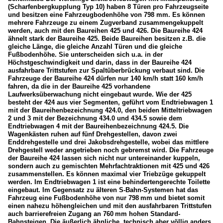
(Scharfenbergkupplung Typ 10) haben 8 Türen pro Fahrzeugseite
und besitzen eine Fahrzeugbodenhöhe von 798 mm. Es können
mehrere Fahrzeuge zu einem Zugverband zusammengekuppelt
werden, auch mit den Baureihen 425 und 426. Die Baureihe 424
ähnelt stark der Baureihe 425. Beide Baureihen besitzen z.B. die
gleiche Länge, die gleiche Anzahl Türen und die gleiche
Fußbodenhöhe. Sie unterscheiden sich u.a. in der
Höchstgeschwindigkeit und darin, dass in der Baureihe 424
ausfahrbare Trittstufen zur Spaltüberbrückung verbaut sind. Die
Fahrzeuge der Baureihe 424 dürfen nur 140 km/h statt 160 km/h
fahren, da die in der Baureihe 425 vorhandene
Laufwerksüberwachung nicht eingebaut wurde. Wie der 425
besteht der 424 aus vier Segmenten, geführt vom Endtriebwagen 1
mit der Baureihenbezeichnung 424.0, den beiden Mitteltriebwagen
2 und 3 mit der Bezeichnung 434.0 und 434.5 sowie dem
Endtriebwagen 4 mit der Baureihenbezeichnung 424.5. Die
Wagenkästen ruhen auf fünf Drehgestellen, davon zwei
Enddrehgestelle und drei Jakobsdrehgestelle, wobei das mittlere
Drehgestell weder angetrieben noch gebremst wird. Die Fahrzeuge
der Baureihe 424 lassen sich nicht nur untereinander kuppeln,
sondern auch zu gemischten Mehrfachtraktionen mit 425 und 426
zusammenstellen. Es können maximal vier Triebzüge gekuppelt
werden. Im Endtriebwagen 1 ist eine behindertengerechte Toilette
eingebaut. Im Gegensatz zu älteren S-Bahn-Systemen hat das
Fahrzeug eine Fußbodenhöhe von nur 798 mm und bietet somit
einen nahezu höhengleichen und mit den ausfahrbaren Trittstufen
auch barrierefreien Zugang an 760 mm hohen Standard-
Bahnsteigen. Die äußerlich ähnliche, technisch aber völlig anders