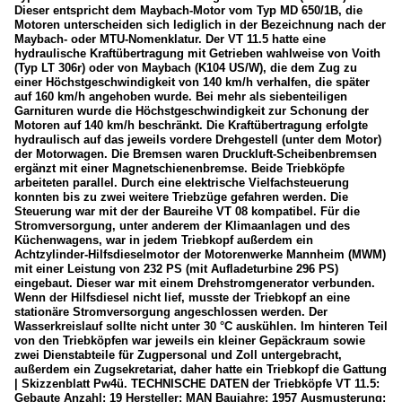
Dieser entspricht dem Maybach-Motor vom Typ MD 650/1B, die
Motoren unterscheiden sich lediglich in der Bezeichnung nach der
Maybach- oder MTU-Nomenklatur. Der VT 11.5 hatte eine
hydraulische Kraftübertragung mit Getrieben wahlweise von Voith
(Typ LT 306r) oder von Maybach (K104 US/W), die dem Zug zu
einer Höchstgeschwindigkeit von 140 km/h verhalfen, die später
auf 160 km/h angehoben wurde. Bei mehr als siebenteiligen
Garnituren wurde die Höchstgeschwindigkeit zur Schonung der
Motoren auf 140 km/h beschränkt. Die Kraftübertragung erfolgte
hydraulisch auf das jeweils vordere Drehgestell (unter dem Motor)
der Motorwagen. Die Bremsen waren Druckluft-Scheibenbremsen
ergänzt mit einer Magnetschienenbremse. Beide Triebköpfe
arbeiteten parallel. Durch eine elektrische Vielfachsteuerung
konnten bis zu zwei weitere Triebzüge gefahren werden. Die
Steuerung war mit der der Baureihe VT 08 kompatibel. Für die
Stromversorgung, unter anderem der Klimaanlagen und des
Küchenwagens, war in jedem Triebkopf außerdem ein
Achtzylinder-Hilfsdieselmotor der Motorenwerke Mannheim (MWM)
mit einer Leistung von 232 PS (mit Aufladeturbine 296 PS)
eingebaut. Dieser war mit einem Drehstromgenerator verbunden.
Wenn der Hilfsdiesel nicht lief, musste der Triebkopf an eine
stationäre Stromversorgung angeschlossen werden. Der
Wasserkreislauf sollte nicht unter 30 °C auskühlen. Im hinteren Teil
von den Triebköpfen war jeweils ein kleiner Gepäckraum sowie
zwei Dienstabteile für Zugpersonal und Zoll untergebracht,
außerdem ein Zugsekretariat, daher hatte ein Triebkopf die Gattung
| Skizzenblatt Pw4ü. TECHNISCHE DATEN der Triebköpfe VT 11.5:
Gebaute Anzahl: 19 Hersteller: MAN Baujahre: 1957 Ausmusterung: