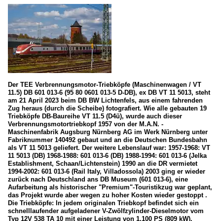
Der TEE Verbrennungsmotor-Triebköpfe (Maschinenwagen / VT
11.5) DB 601 013-6 (95 80 0601 013-5 D-DB), ex DB VT 11 5013, steht
am 21 April 2023 beim DB BW Lichtenfels, aus einem fahrenden
Zug heraus (durch die Scheibe) fotografiert. Wie alle gebauten 19
Triebköpfe DB-Baureihe VT 11.5 (D4ü), wurde auch dieser
Verbrennungsmotortriebkopf 1957 von der M.A.N. -
Maschinenfabrik Augsburg Nürnberg AG im Werk Nürnberg unter
Fabriknummer 140492 gebaut und an die Deutschen Bundesbahn
als VT 11 5013 geliefert. Der weitere Lebenslauf war: 1957-1968: VT
11 5013 (DB) 1968-1988: 601 013-6 (DB) 1988-1994: 601 013-6 (Jelka
Establishment, Schaan/Lichtenstein) 1990 an die DR vermietet
1994-2002: 601 013-6 (Rail Italy, Villadossola) 2003 ging er wieder
zurück nach Deutschland ans DB Museum (601 013-6), eine
Aufarbeitung als historischer "Premium"-Touristikzug war geplant,
das Projekt wurde aber wegen zu hoher Kosten wieder gestoppt .
Die Triebköpfe: In jedem originalen Triebkopf befindet sich ein
schnelllaufender aufgeladener V-Zwölfzylinder-Dieselmotor vom
Typ 12V 538 TA 10 mit einer Leistung von 1.100 PS (809 kW).