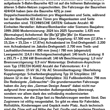
aufgebaute S-Bahn-Baureihe 423 ist auf die höheren Bahnsteige in
älteren S-Bahn-Netzen zugeschnitten. Die Fahrzeuge der Baureihen
424/434 haben (wie die Baureihe 425) je zwei
Doppelschwenkschiebetüren pro Wagenkasten und Seite, während
bei der Baureihe 423 drei Türen pro Wagenkasten und Seite
vorhanden sind. TECHNISCHE DATEN: Gebaute Anzahl: 40
Einheiten Hersteller: Adtranz/Bombardier oder Siemens Baujahre:
1999–2000 Modernisierung: 2024 bis 2025 Spurweite: 1.435 mm
(Normalspur) Achsformel: Bo’(Bo’)(2’)(Bo’)Bo’ (in Klammern
Jakobs-Drehgestellen) Länge über Kupplung: 67.500 mm (17,87m +
15,11m + 15,11m + 17,87m) Achsabstand im End-Drehgestell: 2.200
mm Achsabstand im Jakobs-Drehgestell: 2.700 mm Treib- und
Laufraddurchmesser: 850 mm (neu) / 780 mm (abgenutzt)
Leergewicht: 114,0 t Höchstgeschwindigkeit: 140 km/h Leistung: 8
x 293,75 = 2.350 kW Bremskraft: 140 kN Beschleunigung: 1,0 m/s²
Bremsverzögerung: 0,9 m/s² Motorentyp: Drehstrom-Asynchron
vom Typ 1TB1724 0GA02 Anzahl der Fahrmotoren: 4 × 2
Stromsystem: 15 kV 16,7 Hz AC Stromübertragung: Oberleitung
Kupplungstyp: Scharfenbergkupplung Typ 10 Sitzplätze: 197
(davon 12 in der 1. Klasse) Stehplätze: 311 Fußbodenhöhe: 798 mm
Die Redesignte „Gebrauchte“: Die grunderneuerten Fahrzeuge
haben die Jury des „German Design Award“ dabei nicht nur
aufgrund ihrer ansprechenden Außengestaltung überzeugt,
sondern vor allem dank des vollständig modernisierten
Innenraums, der die Züge fast zu Neufahrzeugen werden lässt. Das
Zuginnere ist völlig neugestaltet. So gibt es etwa für Fahrräder,
Rollstühle, Kinderwagen und Gepäck mehr Platz. Auch technisch
sind die Züge voll auf Höhe der Zeit: Große und moderne Displays