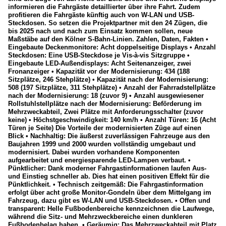
informieren die Fahrgäste detaillierter über ihre Fahrt. Zudem
profitieren die Fahrgäste künftig auch von W-LAN und USB-
Steckdosen. So setzen die Projektpartner mit den 24 Zügen, die
bis 2025 nach und nach zum Einsatz kommen sollen, neue
Maßstäbe auf den Kölner S-Bahn-Linien. Zahlen, Daten, Fakten •
Eingebaute Deckenmonitore: Acht doppelseitige Displays • Anzahl
Steckdosen: Eine USB-Steckdose je Vis-à-vis Sitzgruppe •
Eingebaute LED-Außendisplays: Acht Seitenanzeiger, zwei
Fronanzeiger • Kapazität vor der Modernisierung: 434 (188
Sitzplätze, 246 Stehplätze) • Kapazität nach der Modernisierung:
508 (197 Sitzplätze, 311 Stehplätze) • Anzahl der Fahrradstellplätze
nach der Modernisierung: 18 (zuvor 9) • Anzahl ausgewiesener
Rollstuhlstellplätze nach der Modernisierung: Beförderung im
Mehrzweckabteil, Zwei Plätze mit Anforderungsschalter (zuvor
keine) • Höchstgeschwindigkeit: 140 km/h • Anzahl Türen: 16 (Acht
Türen je Seite) Die Vorteile der modernisierten Züge auf einen
Blick • Nachhaltig: Die äußerst zuverlässigen Fahrzeuge aus den
Baujahren 1999 und 2000 wurden vollständig umgebaut und
modernisiert. Dabei wurden vorhandene Komponenten
aufgearbeitet und energiesparende LED-Lampen verbaut. •
Pünktlicher: Dank moderner Fahrgastinformationen laufen Aus-
und Einstieg schneller ab. Dies hat einen positiven Effekt für die
Pünktlichkeit. • Technisch zeitgemäß: Die Fahrgastinformation
erfolgt über acht große Monitor-Gondeln über dem Mittelgang im
Fahrzeug, dazu gibt es W-LAN und USB-Steckdosen. • Offen und
transparent: Helle Fußbodenbereiche kennzeichnen die Laufwege,
während die Sitz- und Mehrzweckbereiche einen dunkleren
Fußbodenbelag haben. • Geräumig: Das Mehrzweckabteil mit Platz