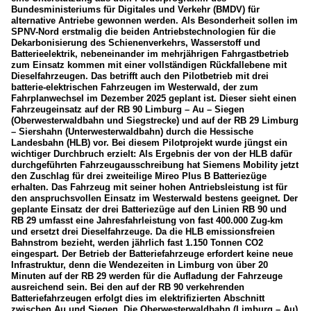
Bundesministeriums für Digitales und Verkehr (BMDV) für
alternative Antriebe gewonnen werden. Als Besonderheit sollen im
SPNV-Nord erstmalig die beiden Antriebstechnologien für die
Dekarbonisierung des Schienenverkehrs, Wasserstoff und
Batterieelektrik, nebeneinander im mehrjährigen Fahrgastbetrieb
zum Einsatz kommen mit einer vollständigen Rückfallebene mit
Dieselfahrzeugen. Das betrifft auch den Pilotbetrieb mit drei
batterie-elektrischen Fahrzeugen im Westerwald, der zum
Fahrplanwechsel im Dezember 2025 geplant ist. Dieser sieht einen
Fahrzeugeinsatz auf der RB 90 Limburg – Au – Siegen
(Oberwesterwaldbahn und Siegstrecke) und auf der RB 29 Limburg
– Siershahn (Unterwesterwaldbahn) durch die Hessische
Landesbahn (HLB) vor. Bei diesem Pilotprojekt wurde jüngst ein
wichtiger Durchbruch erzielt: Als Ergebnis der von der HLB dafür
durchgeführten Fahrzeugausschreibung hat Siemens Mobility jetzt
den Zuschlag für drei zweiteilige Mireo Plus B Batteriezüge
erhalten. Das Fahrzeug mit seiner hohen Antriebsleistung ist für
den anspruchsvollen Einsatz im Westerwald bestens geeignet. Der
geplante Einsatz der drei Batteriezüge auf den Linien RB 90 und
RB 29 umfasst eine Jahresfahrleistung von fast 400.000 Zug-km
und ersetzt drei Dieselfahrzeuge. Da die HLB emissionsfreien
Bahnstrom bezieht, werden jährlich fast 1.150 Tonnen CO2
eingespart. Der Betrieb der Batteriefahrzeuge erfordert keine neue
Infrastruktur, denn die Wendezeiten in Limburg von über 20
Minuten auf der RB 29 werden für die Aufladung der Fahrzeuge
ausreichend sein. Bei den auf der RB 90 verkehrenden
Batteriefahrzeugen erfolgt dies im elektrifizierten Abschnitt
zwischen Au und Siegen. Die Oberwesterwaldbahn (Limburg – Au)