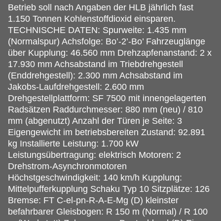
Betrieb soll nach Angaben der HLB jährlich fast
1.150 Tonnen Kohlenstoffdioxid einsparen.
TECHNISCHE DATEN: Spurweite: 1.435 mm
(Normalspur) Achsfolge: Bo’-2’-Bo’ Fahrzeuglänge
über Kupplung: 46.560 mm Drehzapfenanstand: 2 x
17.930 mm Achsabstand im Triebdrehgestell
(Enddrehgestell): 2.300 mm Achsabstand im
Jakobs-Laufdrehgestell: 2.600 mm
Drehgestellplattform: SF 7500 mit innengelagerten
Radsätzen Raddurchmesser: 880 mm (neu) / 810
mm (abgenutzt) Anzahl der Türen je Seite: 3
Eigengewicht im betriebsbereiten Zustand: 92.891
kg Installierte Leistung: 1.700 kW
Leistungsübertragung: elektrisch Motoren: 2
Drehstrom-Asynchronmotoren
Höchstgeschwindigkeit: 140 km/h Kupplung:
Mittelpufferkupplung Schaku Typ 10 Sitzplätze: 126
Bremse: FT C-el-pn-R-A-E-Mg (D) kleinster
befahrbarer Gleisbogen: R 150 m (Normal) / R 100