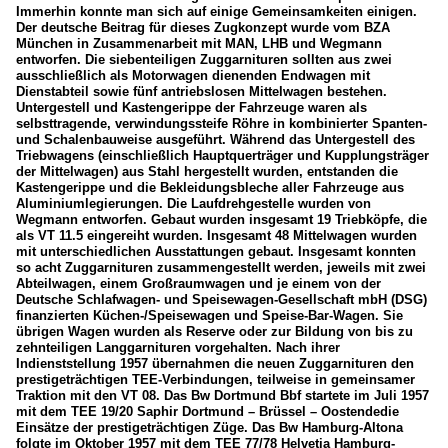
Immerhin konnte man sich auf einige Gemeinsamkeiten einigen.
Der deutsche Beitrag für dieses Zugkonzept wurde vom BZA
München in Zusammenarbeit mit MAN, LHB und Wegmann
entworfen. Die siebenteiligen Zuggarnituren sollten aus zwei
ausschließlich als Motorwagen dienenden Endwagen mit
Dienstabteil sowie fünf antriebslosen Mittelwagen bestehen.
Untergestell und Kastengerippe der Fahrzeuge waren als
selbsttragende, verwindungssteife Röhre in kombinierter Spanten-
und Schalenbauweise ausgeführt. Während das Untergestell des
Triebwagens (einschließlich Hauptquerträger und Kupplungsträger
der Mittelwagen) aus Stahl hergestellt wurden, entstanden die
Kastengerippe und die Bekleidungsbleche aller Fahrzeuge aus
Aluminiumlegierungen. Die Laufdrehgestelle wurden von
Wegmann entworfen. Gebaut wurden insgesamt 19 Triebköpfe, die
als VT 11.5 eingereiht wurden. Insgesamt 48 Mittelwagen wurden
mit unterschiedlichen Ausstattungen gebaut. Insgesamt konnten
so acht Zuggarnituren zusammengestellt werden, jeweils mit zwei
Abteilwagen, einem Großraumwagen und je einem von der
Deutsche Schlafwagen- und Speisewagen-Gesellschaft mbH (DSG)
finanzierten Küchen-/Speisewagen und Speise-Bar-Wagen. Sie
übrigen Wagen wurden als Reserve oder zur Bildung von bis zu
zehnteiligen Langgarnituren vorgehalten. Nach ihrer
Indienststellung 1957 übernahmen die neuen Zuggarnituren den
prestigeträchtigen TEE-Verbindungen, teilweise in gemeinsamer
Traktion mit den VT 08. Das Bw Dortmund Bbf startete im Juli 1957
mit dem TEE 19/20 Saphir Dortmund – Brüssel – Oostendedie
Einsätze der prestigeträchtigen Züge. Das Bw Hamburg-Altona
folgte im Oktober 1957 mit dem TEE 77/78 Helvetia Hamburg-