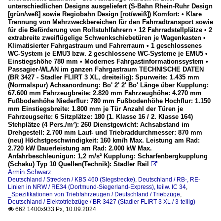
unterschiedlichen Designs ausgeliefert (S-Bahn Rhein-Ruhr Design
[grün/weß] sowie Regiobahn Design [rot/weiß]) Komfort: • Klare
Trennung von Mehrzweckbereichen für den Fahrradtransport sowie
für die Beförderung von Rollstuhlfahrern • 12 Fahrradstellplätze • 2
extrabreite zweiflügelige Schwenkschiebetüren je Wagenkasten •
Klimatisierter Fahrgastraum und Fahrerraum • 1 geschlossenes
WC-System je EMU3 bzw. 2 geschlossene WC-Systeme je EMU5 •
Einstiegshöhe 780 mm • Modernes Fahrgastinformationssystem •
Passagier-WLAN im ganzen Fahrgastraum TECHNISCHE DATEN
(BR 3427 - Stadler FLIRT 3 XL, dreiteilig): Spurweite: 1.435 mm
(Normalspur) Achsanordnung: Bo' 2' 2' Bo' Länge über Kupplung:
67.600 mm Fahrzeugbreite: 2.820 mm Fahrzeughöhe: 4.270 mm
Fußbodenhöhe Niederflur: 780 mm Fußbodenhöhe Hochflur: 1.150
mm Einstiegsbreite: 1.800 mm je Tür Anzahl der Türen je
Fahrzeugseite: 6 Sitzplätze: 180 (1. Klasse 16 / 2. Klasse 164)
Stehplätze (4 Pers./m²): 260 Dienstgewicht: Achsabstand im
Drehgestell: 2.700 mm Lauf- und Triebraddurchmesser: 870 mm
(neu) Höchstgeschwindigkeit: 160 km/h Max. Leistung am Rad:
2.720 kW Dauerleistung am Rad: 2.000 kW Max.
Anfahrbeschleunigun: 1,2 m/s² Kupplung: Scharfenbergkupplung
(Schaku) Typ 10 Quellen(Technik): Stadler Rail

Armin Schwarz
Deutschland / Strecken / KBS 460 (Siegstrecke)
,
Deutschland / RB-, RE-
Linien in NRW / RE34 (Dortmund-Siegerland-Express), teilw. IC 34
,
_Spezifikationen von Triebfahrzeugen / Deutschland / Triebzüge
,
Deutschland / Elektotriebzüge / BR 3427 (Stadler FLIRT 3 XL / 3-teilig)
662 1400x933 Px, 10.09.2024
