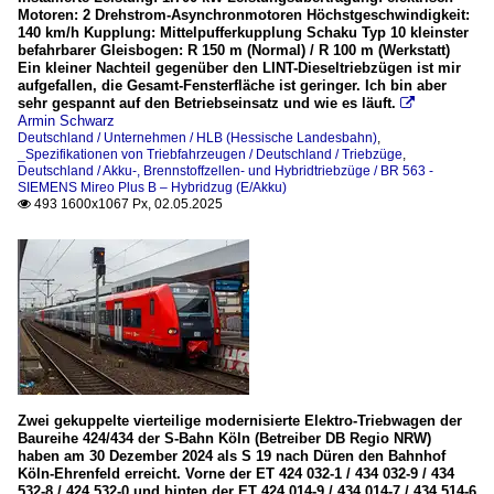
Motoren: 2 Drehstrom-Asynchronmotoren Höchstgeschwindigkeit:
140 km/h Kupplung: Mittelpufferkupplung Schaku Typ 10 kleinster
befahrbarer Gleisbogen: R 150 m (Normal) / R 100 m (Werkstatt)
Ein kleiner Nachteil gegenüber den LINT-Dieseltriebzügen ist mir
aufgefallen, die Gesamt-Fensterfläche ist geringer. Ich bin aber
sehr gespannt auf den Betriebseinsatz und wie es läuft.

Armin Schwarz
Deutschland / Unternehmen / HLB (Hessische Landesbahn)
,
_Spezifikationen von Triebfahrzeugen / Deutschland / Triebzüge
,
Deutschland / Akku-, Brennstoffzellen- und Hybridtriebzüge / BR 563 -
SIEMENS Mireo Plus B – Hybridzug (E/Akku)
493 1600x1067 Px, 02.05.2025

Zwei gekuppelte vierteilige modernisierte Elektro-Triebwagen der
Baureihe 424/434 der S-Bahn Köln (Betreiber DB Regio NRW)
haben am 30 Dezember 2024 als S 19 nach Düren den Bahnhof
Köln-Ehrenfeld erreicht. Vorne der ET 424 032-1 / 434 032-9 / 434
532-8 / 424 532-0 und hinten der ET 424 014-9 / 434 014-7 / 434 514-6