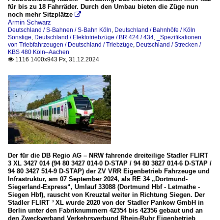
für bis zu 18 Fahrräder. Durch den Umbau bieten die Züge nun
noch mehr Sitzplätze

Armin Schwarz
Deutschland / S-Bahnen / S-Bahn Köln
,
Deutschland / Bahnhöfe / Köln
Sonstige
,
Deutschland / Elektotriebzüge / BR 424 / 434
,
_Spezifikationen
von Triebfahrzeugen / Deutschland / Triebzüge
,
Deutschland / Strecken /
KBS 480 Köln–Aachen
1116 1400x943 Px, 31.12.2024

Der für die DB Regio AG – NRW fahrende dreiteilige Stadler FLIRT
3 XL 3427 014 (94 80 3427 014-0 D-STAP / 94 80 3827 014-6 D-STAP /
94 80 3427 514-9 D-STAP) der ZV VRR Eigenbetrieb Fahrzeuge und
Infrastruktur, am 07 September 2024, als RE 34 „Dortmund-
Siegerland-Express“, Umlauf 33088 (Dortmund Hbf - Letmathe -
Siegen Hbf), rauscht von Kreuztal weiter in Richtung Siegen. Der
Stadler FLIRT ³ XL wurde 2020 von der Stadler Pankow GmbH in
Berlin unter den Fabriknummern 42354 bis 42356 gebaut und an
den Zweckverband Verkehrsverbund Rhein-Ruhr Eigenbetrieb