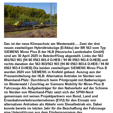
Das ist der neue Klimaschutz am Westerwald.... Zwei der drei
neuen zweiteiligen Hybridtriebzüge (E/Akku) der BR 563 vom Typ
SIEMENS Mireo Plus B der HLB (Hessische Landesbahn GmbH)
sind am 30 April 2025 in Betzdorf/Sieg abgestellt. Links der 563
801/563 901 (94 80 0563 801-0 D-HEB / 94 80 0563 901-8 D-HEB) und
rechts daneben der 563 803/563 903 (94 80 0563 803-6 D-HEB / 94 80
0563 903-4 D-HEB) Die beiden zweiteiligen SIEMENS Mireo Plus B
wurden 2024 von SIEMENS in Krefeld gebaut. Auszug aus der
Pressemitteilung der HLB: Alternative Antriebe im Norden von
Rheinland-Pfalz: Durchbruch beim Pilotprojekt mit Batteriezügen
im Westerwald / Zuschlag an Siemens Mobility für Mireo Plus B
Fahrzeuge Als Aufgabenträger für den Nahverkehr auf der Schiene
im Norden von Rheinland-Pfalz setzt sich der SPNV-Nord
gemeinsam mit seinen Projektpartnern von Bund, Land und
Eisenbahnverkehrsunternehmen (EVU) für den Einsatz von
alternativen Antrieben als Abkehr vom Dieselbetrieb ein. Dabei
konnte bereits im letzten Jahr für die Beschaffung der Fahrzeuge
eine Unterstützung aus dem Förderprogramm des