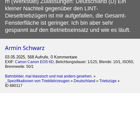
m (Werkstatt) Zulassungen: Deutschland (D) Ein
kleiner Nachteil gegenüber den LINT-
Dieseltriebzügen ist mir aufgefallen, die Gesamt-
Fensterfläche ist geringer. Ich bin aber sehr
gespannt auf den Betriebseinsatz und wie es läuft.
Armin Schwarz
03.05.2025, 568 Aufrufe, 0 Kommentare
EXIF:
Canon Canon EOS 6D
, Belichtungsdauer: 1/125, Blende: 10/1, ISO50,
Brennweite: 50/1
Bahnbilder, mal klassisch und mal anders gesehen.
»
_Spezifikationen von Triebfahrzeugen
»
Deutschland
»
Triebzüge
»
ID 880117