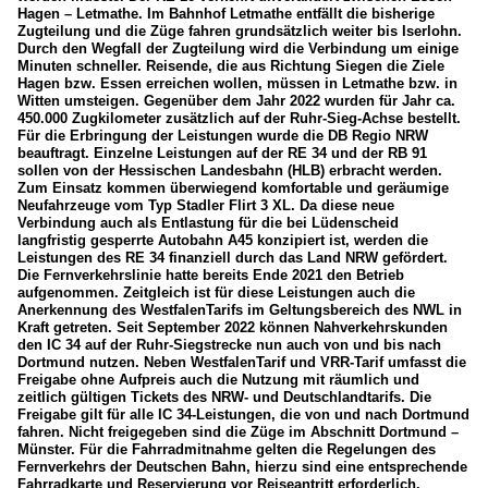
Hagen – Letmathe. Im Bahnhof Letmathe entfällt die bisherige
Zugteilung und die Züge fahren grundsätzlich weiter bis Iserlohn.
Durch den Wegfall der Zugteilung wird die Verbindung um einige
Minuten schneller. Reisende, die aus Richtung Siegen die Ziele
Hagen bzw. Essen erreichen wollen, müssen in Letmathe bzw. in
Witten umsteigen. Gegenüber dem Jahr 2022 wurden für Jahr ca.
450.000 Zugkilometer zusätzlich auf der Ruhr-Sieg-Achse bestellt.
Für die Erbringung der Leistungen wurde die DB Regio NRW
beauftragt. Einzelne Leistungen auf der RE 34 und der RB 91
sollen von der Hessischen Landesbahn (HLB) erbracht werden.
Zum Einsatz kommen überwiegend komfortable und geräumige
Neufahrzeuge vom Typ Stadler Flirt 3 XL. Da diese neue
Verbindung auch als Entlastung für die bei Lüdenscheid
langfristig gesperrte Autobahn A45 konzipiert ist, werden die
Leistungen des RE 34 finanziell durch das Land NRW gefördert.
Die Fernverkehrslinie hatte bereits Ende 2021 den Betrieb
aufgenommen. Zeitgleich ist für diese Leistungen auch die
Anerkennung des WestfalenTarifs im Geltungsbereich des NWL in
Kraft getreten. Seit September 2022 können Nahverkehrskunden
den IC 34 auf der Ruhr-Siegstrecke nun auch von und bis nach
Dortmund nutzen. Neben WestfalenTarif und VRR-Tarif umfasst die
Freigabe ohne Aufpreis auch die Nutzung mit räumlich und
zeitlich gültigen Tickets des NRW- und Deutschlandtarifs. Die
Freigabe gilt für alle IC 34-Leistungen, die von und nach Dortmund
fahren. Nicht freigegeben sind die Züge im Abschnitt Dortmund –
Münster. Für die Fahrradmitnahme gelten die Regelungen des
Fernverkehrs der Deutschen Bahn, hierzu sind eine entsprechende
Fahrradkarte und Reservierung vor Reiseantritt erforderlich.