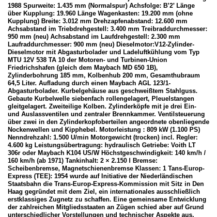
1988 Spurweite: 1.435 mm (Normalspur) Achsfolge: B’2’ Länge
über Kupplung: 19.960 Länge Wagenkasten: 19.200 mm (ohne
Kupplung) Breite: 3.012 mm Drehzapfenabstand: 12.600 mm
Achsabstand im Triebdrehgestell: 3.400 mm Treibraddurchmesser:
950 mm (neu) Achsabstand im Laufdrehgestell: 2.300 mm
Laufraddurchmesser: 900 mm (neu) Dieselmotor:V12-Zylinder-
Dieselmotor mit Abgasturbolader und Ladeluftkühlung vom Typ
MTU 12V 538 TA 10 der Motoren- und Turbinen-Union
Friedrichshafen (gleich dem Maybach MD 650 1B),
Zylinderbohrung 185 mm, Kolbenhub 200 mm, Gesamthubraum
64,5 Liter. Aufladung durch einen Maybach AGL 123/1-
Abgasturbolader. Kurbelgehäuse aus geschweißtem Stahlguss.
Gebaute Kurbelwelle siebenfach rollengelagert, Pleuelstangen
gleitgelagert. Zweiteilige Kolben. Zylinderköpfe mit je drei Ein-
und Auslassventilen und zentraler Brennkammer. Ventilsteuerung
über zwei in den Zylinderkopfoberteilen angeordnete obenliegende
Nockenwellen und Kipphebel. Motorleistung : 809 kW (1.100 PS)
Nenndrehzahl: 1.500 U/min Motorgewicht (trocken) incl. Regler:
4.600 kg Leistungsübertragung: hydraulisch Getriebe: Voith LT
306r oder Maybach K104 US/W Höchstgeschwindigkeit: 140 km/h /
160 km/h (ab 1971) Tankinhalt: 2 × 2.150 l Bremse:
Scheibenbremse, Magnetschienenbremse Klassen: 1 Tans-Europ-
Express (TEE): 1954 wurde auf Initiative der Niederländischen
Staatsbahn die Trans-Europ-Express-Kommission mit Sitz in Den
Haag gegründet mit dem Ziel, ein internationales ausschließlich
erstklassiges Zugnetz zu schaffen. Eine gemeinsame Entwicklung
der zahlreichen Mitgliedsstaaten an Zügen schied aber auf Grund
unterschiedlicher Vorstellungen und technischer Aspekte aus.