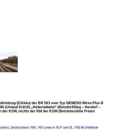
ybridtriebzug (E/Akku) der BR 563 vom Typ SIEMENS Mireo Plus B
6 (Umlauf 61819) „Hellertalbahn“ (Betzdorf/Sieg – Herdorf –
en der KSW, rechts der Rbf der KSW (Betriebsstätte Freien
sbahn)
,
Deutschland / RB-, RE-Linien in RLP und SL / RB 96 (Hellertal-