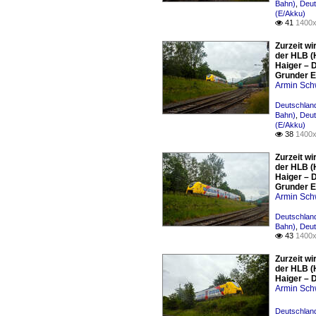
Bahn)
,
Deut
(E/Akku)
41
1400x

Zurzeit w
der HLB (
Haiger – D
Grunder E
Armin Sch
Deutschland
Bahn)
,
Deut
(E/Akku)
38
1400x

Zurzeit w
der HLB (
Haiger – D
Grunder E
Armin Sch
Deutschland
Bahn)
,
Deut
43
1400x

Zurzeit w
der HLB (
Haiger – D
Armin Sch
Deutschland