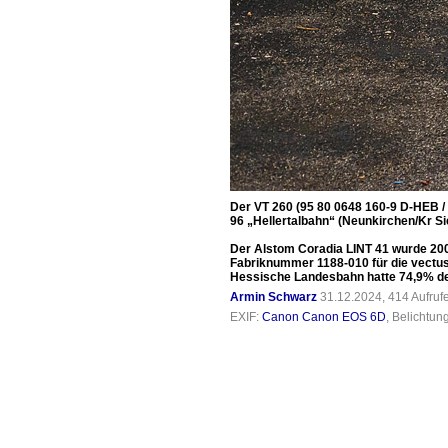
Der VT 260 (95 80 0648 160-9 D-HEB /
96 „Hellertalbahn“ (Neunkirchen/Kr S
Der Alstom Coradia LINT 41 wurde 20
Fabriknummer 1188-010 für die vectus
Hessische Landesbahn hatte 74,9% der
Armin Schwarz
31.12.2024, 414 Aufru
EXIF:
Canon Canon EOS 6D
, Belichtun