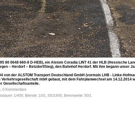
 95 80 0648 660-8 D-HEB), ein Alstom Coradia LINT 41 der HLB (Hessische Lan
iegen – Herdorf – Betzdorf/Sieg), den Bahnhof Herdorf. Mit ihm begann unser 
04 von der ALSTOM Transport Deutschland GmbH (vormals LHB - Linke-Hofman
 Verkehrsgesellschaft mbH gebaut, mit dem Fahrplanwechsel am 14.12.2014 wu
 Gesellschaftsanteile.
fe, 0 Kommentare
gsdauer: 1/400, Blende: 10/1, ISO1600, Brennweite: 50/1