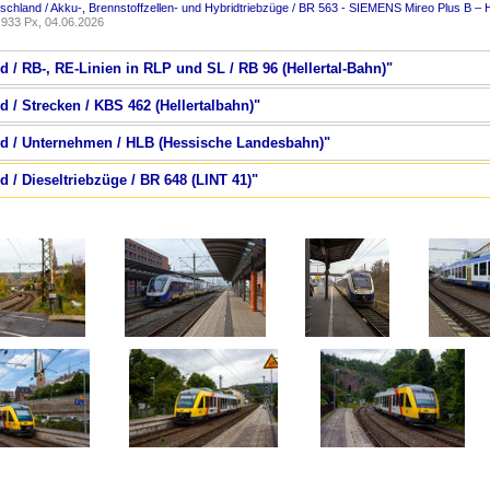
schland / Akku-, Brennstoffzellen- und Hybridtriebzüge / BR 563 - SIEMENS Mireo Plus B – 
933 Px, 04.06.2026
d / RB-, RE-Linien in RLP und SL / RB 96 (Hellertal-Bahn)"
d / Strecken / KBS 462 (Hellertalbahn)"
nd / Unternehmen / HLB (Hessische Landesbahn)"
d / Dieseltriebzüge / BR 648 (LINT 41)"