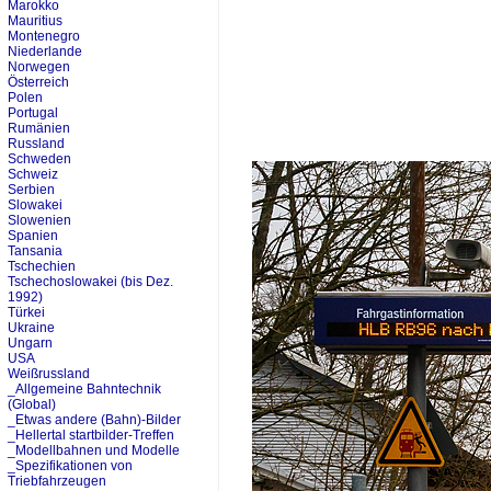
Marokko
Mauritius
Montenegro
Niederlande
Norwegen
Österreich
Polen
Portugal
Rumänien
Russland
Schweden
Schweiz
Serbien
Slowakei
Slowenien
Spanien
Tansania
Tschechien
Tschechoslowakei (bis Dez.
1992)
Türkei
Ukraine
Ungarn
USA
Weißrussland
_Allgemeine Bahntechnik
(Global)
_Etwas andere (Bahn)-Bilder
_Hellertal startbilder-Treffen
_Modellbahnen und Modelle
_Spezifikationen von
Triebfahrzeugen