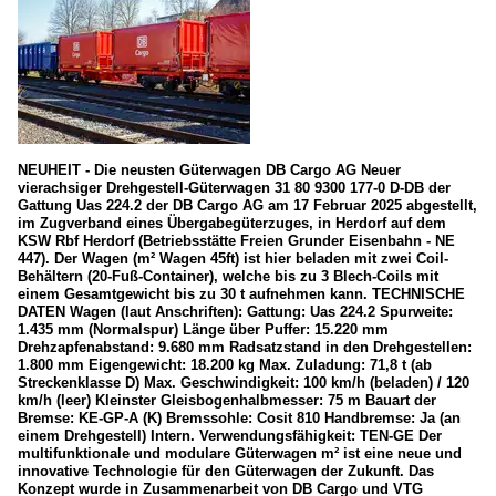
NEUHEIT - Die neusten Güterwagen DB Cargo AG Neuer
vierachsiger Drehgestell-Güterwagen 31 80 9300 177-0 D-DB der
Gattung Uas 224.2 der DB Cargo AG am 17 Februar 2025 abgestellt,
im Zugverband eines Übergabegüterzuges, in Herdorf auf dem
KSW Rbf Herdorf (Betriebsstätte Freien Grunder Eisenbahn - NE
447). Der Wagen (m² Wagen 45ft) ist hier beladen mit zwei Coil-
Behältern (20-Fuß-Container), welche bis zu 3 Blech-Coils mit
einem Gesamtgewicht bis zu 30 t aufnehmen kann. TECHNISCHE
DATEN Wagen (laut Anschriften): Gattung: Uas 224.2 Spurweite:
1.435 mm (Normalspur) Länge über Puffer: 15.220 mm
Drehzapfenabstand: 9.680 mm Radsatzstand in den Drehgestellen:
1.800 mm Eigengewicht: 18.200 kg Max. Zuladung: 71,8 t (ab
Streckenklasse D) Max. Geschwindigkeit: 100 km/h (beladen) / 120
km/h (leer) Kleinster Gleisbogenhalbmesser: 75 m Bauart der
Bremse: KE-GP-A (K) Bremssohle: Cosit 810 Handbremse: Ja (an
einem Drehgestell) Intern. Verwendungsfähigkeit: TEN-GE Der
multifunktionale und modulare Güterwagen m² ist eine neue und
innovative Technologie für den Güterwagen der Zukunft. Das
Konzept wurde in Zusammenarbeit von DB Cargo und VTG