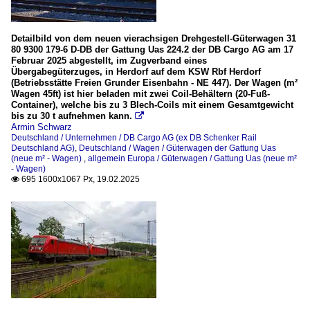
Detailbild von dem neuen vierachsigen Drehgestell-Güterwagen 31
80 9300 179-6 D-DB der Gattung Uas 224.2 der DB Cargo AG am 17
Februar 2025 abgestellt, im Zugverband eines
Übergabegüterzuges, in Herdorf auf dem KSW Rbf Herdorf
(Betriebsstätte Freien Grunder Eisenbahn - NE 447). Der Wagen (m²
Wagen 45ft) ist hier beladen mit zwei Coil-Behältern (20-Fuß-
Container), welche bis zu 3 Blech-Coils mit einem Gesamtgewicht
bis zu 30 t aufnehmen kann.

Armin Schwarz
Deutschland / Unternehmen / DB Cargo AG (ex DB Schenker Rail
Deutschland AG)
,
Deutschland / Wagen / Güterwagen der Gattung Uas
(neue m² - Wagen)
,
allgemein Europa / Güterwagen / Gattung Uas (neue m²
- Wagen)
695 1600x1067 Px, 19.02.2025
