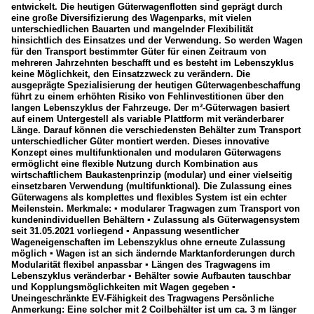
entwickelt. Die heutigen Güterwagenflotten sind geprägt durch
eine große Diversifizierung des Wagenparks, mit vielen
unterschiedlichen Bauarten und mangelnder Flexibilität
hinsichtlich des Einsatzes und der Verwendung. So werden Wagen
für den Transport bestimmter Güter für einen Zeitraum von
mehreren Jahrzehnten beschafft und es besteht im Lebenszyklus
keine Möglichkeit, den Einsatzzweck zu verändern. Die
ausgeprägte Spezialisierung der heutigen Güterwagenbeschaffung
führt zu einem erhöhten Risiko von Fehlinvestitionen über den
langen Lebenszyklus der Fahrzeuge. Der m²-Güterwagen basiert
auf einem Untergestell als variable Plattform mit veränderbarer
Länge. Darauf können die verschiedensten Behälter zum Transport
unterschiedlicher Güter montiert werden. Dieses innovative
Konzept eines multifunktionalen und modularen Güterwagens
ermöglicht eine flexible Nutzung durch Kombination aus
wirtschaftlichem Baukastenprinzip (modular) und einer vielseitig
einsetzbaren Verwendung (multifunktional). Die Zulassung eines
Güterwagens als komplettes und flexibles System ist ein echter
Meilenstein. Merkmale: ▪ modularer Tragwagen zum Transport von
kundenindividuellen Behältern ▪ Zulassung als Güterwagensystem
seit 31.05.2021 vorliegend ▪ Anpassung wesentlicher
Wageneigenschaften im Lebenszyklus ohne erneute Zulassung
möglich ▪ Wagen ist an sich ändernde Marktanforderungen durch
Modularität flexibel anpassbar ▪ Längen des Tragwagens im
Lebenszyklus veränderbar ▪ Behälter sowie Aufbauten tauschbar
und Kopplungsmöglichkeiten mit Wagen gegeben ▪
Uneingeschränkte EV-Fähigkeit des Tragwagens Persönliche
Anmerkung: Eine solcher mit 2 Coilbehälter ist um ca. 3 m länger