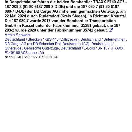
In Doppeltraktion fahren die beiden Bombardier TRAXX F140 AC3 -
187 209-2 (91 80 6187 209-2 D-DB) und die 187 080-7 (91 80 6187
080-7 D-DB) der DB Cargo AG mit einem gemischten Güterzug, am
22 Mai 2024 durch Rudersdorf (Kreis Siegen), in Richtung Kreuztal.
Die 187 080-7 wurde 2017 von der Bombardier Transportation
GmbH in Kassel unter der Fabriknummer 35281 gebaut, die 187
209-2 wurde 2020 unter der Fabriknummer 35741 gebaut.

Armin Schwarz
Deutschland / Strecken / KBS 445 (Dillstrecke)
,
Deutschland / Unternehmen /
DB Cargo AG (ex DB Schenker Rail Deutschland AG)
,
Deutschland /
Güterzüge / Gemischte Güterzüge
,
Deutschland / E-Loks / BR 187 (TRAXX
F140/160 AC3 ohne LM)
592 1400x933 Px, 07.12.2024
