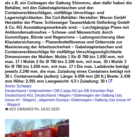
als z.B. ein Coilwagen der Gattung Shimmns, aber dafür haben die
Behälter, mit den Gabelstaplertaschen und den
Containereckbeschlägen, vielfältige Umschlags- und
Lagermöglichkeiten. Die Coil-Behälter: Hersteller: Wecon GmbH
Hersteller der Plane: Schleswiger Tauwerkfabrik Oellerking GmbH
& Co. KG Ausstattungsmerkmale sind: − Leichtgängige Plane mit
Antikondensatiosvlies − Schnee- und Nässeschutz durch
Gummilippe, Bürste und Regenrinne − Ladungssicherung über
Klaviatursicherung − Planenfesttellbremse und Gitterroste zur
Maximierung der Arbeitssicherheit − Gabelstaplertaschen und
Containereckbeschläge für vielfältige Umschlagsmöglichkeite
Dimensionen der Mulden: Mulde 1 für Ø 780 bis 1.650 mm, mit
max. 17 t Mulde 2 für Ø 780 bis 2.100 mm, mit max. 30 t Mulde 3
für Ø 780 bis 1.650 mm, mit max. 17 t Die max. Ladebreite beträgt
jeweils 2.240 mm, die max. Zuladung eines Containers beträgt mit
30 t. Containermaße (außen): Länge: 6.058 mm (20 ft.) Breite: 2.438
mm Höhe: 2.591 mm Leergewicht: 4,5 t Zuladung: 30 t

Armin Schwarz
Deutschland / Unternehmen / DB Cargo AG (ex DB Schenker Rail
Deutschland AG)
,
Deutschland / Wagen / Güterwagen der Gattung Uas
(neue m² - Wagen)
,
allgemein Europa / Güterwagen / Gattung Uas (neue m²
- Wagen)
623 1400x933 Px, 19.02.2025
