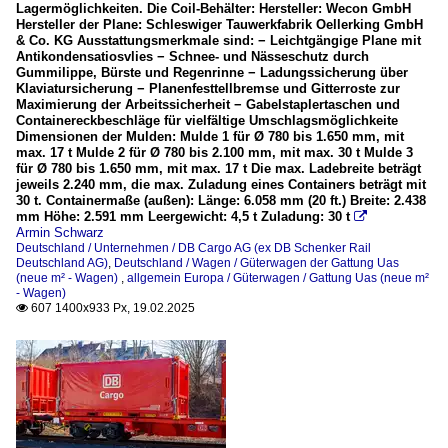
Lagermöglichkeiten. Die Coil-Behälter: Hersteller: Wecon GmbH
Hersteller der Plane: Schleswiger Tauwerkfabrik Oellerking GmbH
& Co. KG Ausstattungsmerkmale sind: − Leichtgängige Plane mit
Antikondensatiosvlies − Schnee- und Nässeschutz durch
Gummilippe, Bürste und Regenrinne − Ladungssicherung über
Klaviatursicherung − Planenfesttellbremse und Gitterroste zur
Maximierung der Arbeitssicherheit − Gabelstaplertaschen und
Containereckbeschläge für vielfältige Umschlagsmöglichkeite
Dimensionen der Mulden: Mulde 1 für Ø 780 bis 1.650 mm, mit
max. 17 t Mulde 2 für Ø 780 bis 2.100 mm, mit max. 30 t Mulde 3
für Ø 780 bis 1.650 mm, mit max. 17 t Die max. Ladebreite beträgt
jeweils 2.240 mm, die max. Zuladung eines Containers beträgt mit
30 t. Containermaße (außen): Länge: 6.058 mm (20 ft.) Breite: 2.438
mm Höhe: 2.591 mm Leergewicht: 4,5 t Zuladung: 30 t

Armin Schwarz
Deutschland / Unternehmen / DB Cargo AG (ex DB Schenker Rail
Deutschland AG)
,
Deutschland / Wagen / Güterwagen der Gattung Uas
(neue m² - Wagen)
,
allgemein Europa / Güterwagen / Gattung Uas (neue m²
- Wagen)
607 1400x933 Px, 19.02.2025
