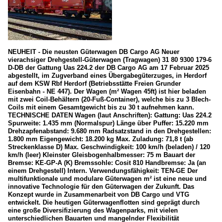
NEUHEIT - Die neusten Güterwagen DB Cargo AG Neuer
vierachsiger Drehgestell-Güterwagen (Tragwagen) 31 80 9300 179-6
D-DB der Gattung Uas 224.2 der DB Cargo AG am 17 Februar 2025
abgestellt, im Zugverband eines Übergabegüterzuges, in Herdorf
auf dem KSW Rbf Herdorf (Betriebsstätte Freien Grunder
Eisenbahn - NE 447). Der Wagen (m² Wagen 45ft) ist hier beladen
mit zwei Coil-Behältern (20-Fuß-Container), welche bis zu 3 Blech-
Coils mit einem Gesamtgewicht bis zu 30 t aufnehmen kann.
TECHNISCHE DATEN Wagen (laut Anschriften): Gattung: Uas 224.2
Spurweite: 1.435 mm (Normalspur) Länge über Puffer: 15.220 mm
Drehzapfenabstand: 9.680 mm Radsatzstand in den Drehgestellen:
1.800 mm Eigengewicht: 18.200 kg Max. Zuladung: 71,8 t (ab
Streckenklasse D) Max. Geschwindigkeit: 100 km/h (beladen) / 120
km/h (leer) Kleinster Gleisbogenhalbmesser: 75 m Bauart der
Bremse: KE-GP-A (K) Bremssohle: Cosit 810 Handbremse: Ja (an
einem Drehgestell) Intern. Verwendungsfähigkeit: TEN-GE Der
multifunktionale und modulare Güterwagen m² ist eine neue und
innovative Technologie für den Güterwagen der Zukunft. Das
Konzept wurde in Zusammenarbeit von DB Cargo und VTG
entwickelt. Die heutigen Güterwagenflotten sind geprägt durch
eine große Diversifizierung des Wagenparks, mit vielen
unterschiedlichen Bauarten und mangelnder Flexibilität