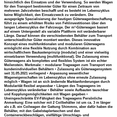
hinsichtlich des Einsatzes und der Verwendung. So werden Wagen
für den Transport bestimmter Güter für einen Zeitraum von
mehreren Jahrzehnten beschafft und es besteht im Lebenszyklus
keine Möglichkeit, den Einsatzzweck zu verändern. Die
ausgeprägte Spezialisierung der heutigen Güterwagenbeschaffung
führt zu einem erhöhten Risiko von Fehlinvestitionen über den
langen Lebenszyklus der Fahrzeuge. Der m²-Güterwagen basiert
auf einem Untergestell als variable Plattform mit veränderbarer
Länge. Darauf können die verschiedensten Behälter zum Transport
unterschiedlicher Güter montiert werden. Dieses innovative
Konzept eines multifunktionalen und modularen Güterwagens
ermöglicht eine flexible Nutzung durch Kombination aus
wirtschaftlichem Baukastenprinzip (modular) und einer vielseitig
einsetzbaren Verwendung (multifunktional). Die Zulassung eines
Güterwagens als komplettes und flexibles System ist ein echter
Meilenstein. Merkmale: ▪ modularer Tragwagen zum Transport von
kundenindividuellen Behältern ▪ Zulassung als Güterwagensystem
seit 31.05.2021 vorliegend ▪ Anpassung wesentlicher
Wageneigenschaften im Lebenszyklus ohne erneute Zulassung
möglich ▪ Wagen ist an sich ändernde Marktanforderungen durch
Modularität flexibel anpassbar ▪ Längen des Tragwagens im
Lebenszyklus veränderbar ▪ Behälter sowie Aufbauten tauschbar
und Kopplungsmöglichkeiten mit Wagen gegeben ▪
Uneingeschränkte EV-Fähigkeit des Tragwagens Persönliche
Anmerkung: Eine solcher mit 2 Coilbehälter ist um ca. 3 m länger
als z.B. ein Coilwagen der Gattung Shimmns, aber dafür haben die
Behälter, mit den Gabelstaplertaschen und den
Containereckbeschlägen, vielfältige Umschlags- und