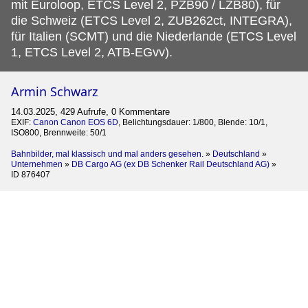
mit Euroloop, ETCS Level 2, PZB90 / LZB80), für
die Schweiz (ETCS Level 2, ZUB262ct, INTEGRA),
für Italien (SCMT) und die Niederlande (ETCS Level
1, ETCS Level 2, ATB-EGvv).
Armin Schwarz
14.03.2025, 429 Aufrufe, 0 Kommentare
EXIF:
Canon Canon EOS 6D
, Belichtungsdauer: 1/800, Blende: 10/1,
ISO800, Brennweite: 50/1
Bahnbilder, mal klassisch und mal anders gesehen.
»
Deutschland
»
Unternehmen
»
DB Cargo AG (ex DB Schenker Rail Deutschland AG)
»
ID 876407