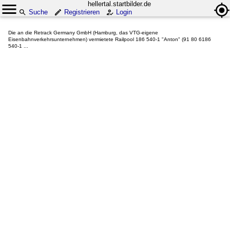
hellertal.startbilder.de
Suche
Registrieren
Login
Die an die Retrack Germany GmbH (Hamburg, das VTG-eigene
Eisenbahnverkehrsunternehmen) vermietete Railpool 186 540-1 "Anton" (91 80 6186
540-1 ...