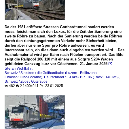
Da der 1981 eröffnete Strassen Gotthardtunnel saniert werden
muss, leistet man sich den Luxus, für die Zeit der Sanierung eine
zweite Röhre zu bauen. Nach der Sanierung werden beide Röhren
durch den richtungsgetrennten Verkehr mehr Sicherheit bieten,
dürfen aber nur eine Spur pro Röhre aufweisen, es wird
interessant sein, ob dies dann auch eingehalten werden wird... Das
Aushubmaterial wird per Bahn nach Flüelen transportiert. Das Bild
zeigt die Railpool 186 110 mit einem aus Sggrrs S204 Wagen
gebildeten Ganzzug kurz vor Göschenen. 21. Januar 2025

Stefan Wohlfahrt
Schweiz / Strecken / die Gotthardbahn (Luzern - Bellinzona -
Chiasso/Luino/Locarno)
,
Deutschland / E-Loks / BR 186 (Traxx F140 MS)
,
Schweiz / Züge / Güterzüge
482
1400x941 Px, 23.01.2025

 2