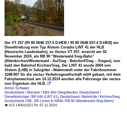
Der VT 257 (95 80 0648 157-5 D-HEB / 95 80 0648 657-4 D-HEB) ein
Dieseltriebzug vom Typ Alstom Coradia LINT 41 der HLB
(Hessische Landesbahn), ex Vectus VT 257, erreicht am 02
November 2024, als RB 90 "Westerwald-Sieg-Bahn"
(Altenkirchen/Westerwald - Au/Sieg - Betzdorf/Sieg – Siegen), nun
bald den Bahnhof Kirchen/Sieg. Der LINT 41 wurde 2004 von
Alstom (LHB) in Salzgitter –Watenstedt unter der Fabriknummer
1188-007 für die vectus Verkehrsgesellschaft mbH gebaut, mit dem
Fahrplanwechsel am 14.12.2014 wurden alle Fahrzeuge der vectus
nun Eigentum der HLB.

Armin Schwarz
Deutschland / Strecken / KBS 460 (Siegstrecke)
,
Deutschland /
Dieseltriebzüge / BR 648 (LINT 41)
,
Deutschland / Bahnhöfe / Kirchen/Sieg
,
Deutschland / RB-, RE-Linien in NRW / RB 90 (Westerwald-Sieg-Bahn)
413 1400x1021 Px, 07.11.2024
