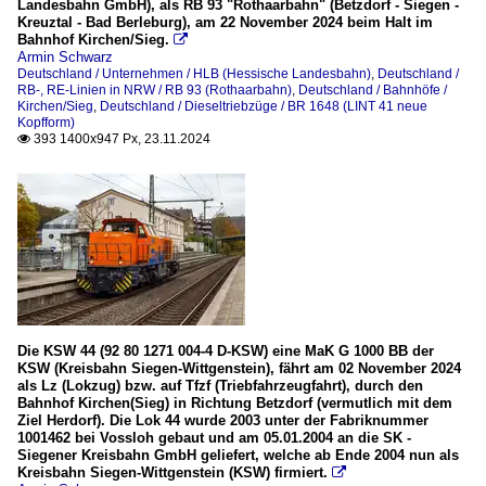
Landesbahn GmbH), als RB 93 "Rothaarbahn" (Betzdorf - Siegen -
Kreuztal - Bad Berleburg), am 22 November 2024 beim Halt im
Bahnhof Kirchen/Sieg.

Armin Schwarz
Deutschland / Unternehmen / HLB (Hessische Landesbahn)
,
Deutschland /
RB-, RE-Linien in NRW / RB 93 (Rothaarbahn)
,
Deutschland / Bahnhöfe /
Kirchen/Sieg
,
Deutschland / Dieseltriebzüge / BR 1648 (LINT 41 neue
Kopfform)
393 1400x947 Px, 23.11.2024

Die KSW 44 (92 80 1271 004-4 D-KSW) eine MaK G 1000 BB der
KSW (Kreisbahn Siegen-Wittgenstein), fährt am 02 November 2024
als Lz (Lokzug) bzw. auf Tfzf (Triebfahrzeugfahrt), durch den
Bahnhof Kirchen(Sieg) in Richtung Betzdorf (vermutlich mit dem
Ziel Herdorf). Die Lok 44 wurde 2003 unter der Fabriknummer
1001462 bei Vossloh gebaut und am 05.01.2004 an die SK -
Siegener Kreisbahn GmbH geliefert, welche ab Ende 2004 nun als
Kreisbahn Siegen-Wittgenstein (KSW) firmiert.
