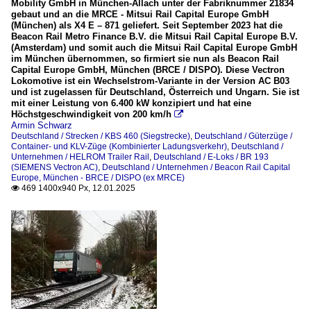
Mobility GmbH in München-Allach unter der Fabriknummer 21834
gebaut und an die MRCE - Mitsui Rail Capital Europe GmbH
(München) als X4 E – 871 geliefert. Seit September 2023 hat die
Beacon Rail Metro Finance B.V. die Mitsui Rail Capital Europe B.V.
(Amsterdam) und somit auch die Mitsui Rail Capital Europe GmbH
im München übernommen, so firmiert sie nun als Beacon Rail
Capital Europe GmbH, München (BRCE / DISPO). Diese Vectron
Lokomotive ist ein Wechselstrom-Variante in der Version AC B03
und ist zugelassen für Deutschland, Österreich und Ungarn. Sie ist
mit einer Leistung von 6.400 kW konzipiert und hat eine
Höchstgeschwindigkeit von 200 km/h

Armin Schwarz
Deutschland / Strecken / KBS 460 (Siegstrecke)
,
Deutschland / Güterzüge /
Container- und KLV-Züge (Kombinierter Ladungsverkehr)
,
Deutschland /
Unternehmen / HELROM Trailer Rail
,
Deutschland / E-Loks / BR 193
(SIEMENS Vectron AC)
,
Deutschland / Unternehmen / Beacon Rail Capital
Europe, München - BRCE / DISPO (ex MRCE)
469 1400x940 Px, 12.01.2025
