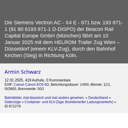
Die Siemens Vectron AC - X4 E - 871 bzw.
193 871-
1 (91 80 6193 871-1 D-DISPO) der Beacon Rail
Capital Europe GmbH (München) fährt am 10
Januar 2025 mit dem HELROM Trailer Zug Wien –
Düsseldorf (einem KLV-Zug), durch den Bahnhof
Kirchen (Sieg) in Richtung Köln.
Armin Schwarz
12.01.2025, 419 Aufrufe, 0 Kommentare
EXIF:
Canon Canon EOS 6D
, Belichtungsdauer: 1/400, Blende: 11/1,
ISO800, Brennweite: 50/1
Bahnbilder, mal klassisch und mal anders gesehen.
»
Deutschland
»
Güterzüge
»
Container- und KLV-Züge (Kombinierter Ladungsverkehr)
»
ID 872276