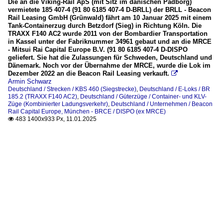
Die an die Viking-Rail ApS (mit Sitz im dänischen Padborg)
vermietete 185 407-4 (91 80 6185 407-4 D-BRLL) der BRLL - Beacon
Rail Leasing GmbH (Grünwald) fährt am 10 Januar 2025 mit einem
Tank-Containerzug durch Betzdorf (Sieg) in Richtung Köln. Die
TRAXX F140 AC2 wurde 2011 von der Bombardier Transportation
in Kassel unter der Fabriknummer 34961 gebaut und an die MRCE
- Mitsui Rai Capital Europe B.V. (91 80 6185 407-4 D-DISPO
geliefert. Sie hat die Zulassungen für Schweden, Deutschland und
Dänemark. Noch vor der Übernahme der MRCE, wurde die Lok im
Dezember 2022 an die Beacon Rail Leasing verkauft.

Armin Schwarz
Deutschland / Strecken / KBS 460 (Siegstrecke)
,
Deutschland / E-Loks / BR
185.2 (TRAXX F140 AC2)
,
Deutschland / Güterzüge / Container- und KLV-
Züge (Kombinierter Ladungsverkehr)
,
Deutschland / Unternehmen / Beacon
Rail Capital Europe, München - BRCE / DISPO (ex MRCE)
483 1400x933 Px, 11.01.2025
