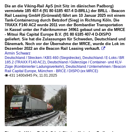
Die an die Viking-Rail ApS (mit Sitz im dänischen Padborg)
vermietete 185 407-4 (91 80 6185 407-4 D-BRLL) der BRLL - Beacon
Rail Leasing GmbH (Grünwald) fährt am 10 Januar 2025 mit einem
Tank-Containerzug durch Betzdorf (Sieg) in Richtung Köln. Die
TRAXX F140 AC2 wurde 2011 von der Bombardier Transportation
in Kassel unter der Fabriknummer 34961 gebaut und an die MRCE
- Mitsui Rai Capital Europe B.V. (91 80 6185 407-4 D-DISPO
geliefert. Sie hat die Zulassungen für Schweden, Deutschland und
Dänemark. Noch vor der Übernahme der MRCE, wurde die Lok im
Dezember 2022 an die Beacon Rail Leasing verkauft.

Armin Schwarz
Deutschland / Strecken / KBS 460 (Siegstrecke)
,
Deutschland / E-Loks / BR
185.2 (TRAXX F140 AC2)
,
Deutschland / Güterzüge / Container- und KLV-
Züge (Kombinierter Ladungsverkehr)
,
Deutschland / Unternehmen / Beacon
Rail Capital Europe, München - BRCE / DISPO (ex MRCE)
431 1400x945 Px, 11.01.2025
