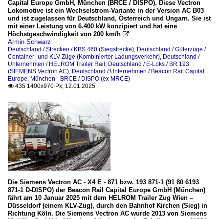
Capital Europe GmbH, München (BRCE / DISPO). Diese Vectron
Lokomotive ist ein Wechselstrom-Variante in der Version AC B03
und ist zugelassen für Deutschland, Österreich und Ungarn. Sie ist
mit einer Leistung von 6.400 kW konzipiert und hat eine
Höchstgeschwindigkeit von 200 km/h

Armin Schwarz
Deutschland / Strecken / KBS 460 (Siegstrecke)
,
Deutschland / Güterzüge /
Container- und KLV-Züge (Kombinierter Ladungsverkehr)
,
Deutschland /
Unternehmen / HELROM Trailer Rail
,
Deutschland / E-Loks / BR 193
(SIEMENS Vectron AC)
,
Deutschland / Unternehmen / Beacon Rail Capital
Europe, München - BRCE / DISPO (ex MRCE)
435 1400x970 Px, 12.01.2025

Die Siemens Vectron AC - X4 E - 871 bzw. 193 871-1 (91 80 6193
871-1 D-DISPO) der Beacon Rail Capital Europe GmbH (München)
fährt am 10 Januar 2025 mit dem HELROM Trailer Zug Wien –
Düsseldorf (einem KLV-Zug), durch den Bahnhof Kirchen (Sieg) in
Richtung Köln. Die Siemens Vectron AC wurde 2013 von Siemens