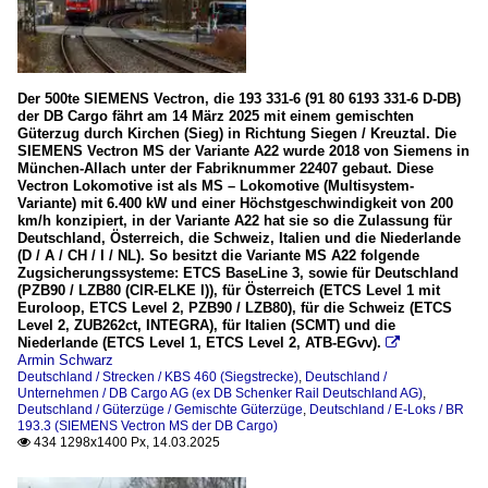
Der 500te SIEMENS Vectron, die 193 331-6 (91 80 6193 331-6 D-DB)
der DB Cargo fährt am 14 März 2025 mit einem gemischten
Güterzug durch Kirchen (Sieg) in Richtung Siegen / Kreuztal. Die
SIEMENS Vectron MS der Variante A22 wurde 2018 von Siemens in
München-Allach unter der Fabriknummer 22407 gebaut. Diese
Vectron Lokomotive ist als MS – Lokomotive (Multisystem-
Variante) mit 6.400 kW und einer Höchstgeschwindigkeit von 200
km/h konzipiert, in der Variante A22 hat sie so die Zulassung für
Deutschland, Österreich, die Schweiz, Italien und die Niederlande
(D / A / CH / I / NL). So besitzt die Variante MS A22 folgende
Zugsicherungssysteme: ETCS BaseLine 3, sowie für Deutschland
(PZB90 / LZB80 (CIR-ELKE I)), für Österreich (ETCS Level 1 mit
Euroloop, ETCS Level 2, PZB90 / LZB80), für die Schweiz (ETCS
Level 2, ZUB262ct, INTEGRA), für Italien (SCMT) und die
Niederlande (ETCS Level 1, ETCS Level 2, ATB-EGvv).

Armin Schwarz
Deutschland / Strecken / KBS 460 (Siegstrecke)
,
Deutschland /
Unternehmen / DB Cargo AG (ex DB Schenker Rail Deutschland AG)
,
Deutschland / Güterzüge / Gemischte Güterzüge
,
Deutschland / E-Loks / BR
193.3 (SIEMENS Vectron MS der DB Cargo)
434 1298x1400 Px, 14.03.2025
