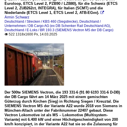
Euroloop, ETCS Level 2, PZB90 / LZB80), für die Schweiz (ETCS
Level 2, ZUB262ct, INTEGRA), für Italien (SCMT) und die
Niederlande (ETCS Level 1, ETCS Level 2, ATB-EGvv).

Armin Schwarz
Deutschland / Strecken / KBS 460 (Siegstrecke)
,
Deutschland /
Unternehmen / DB Cargo AG (ex DB Schenker Rail Deutschland AG)
,
Deutschland / E-Loks / BR 193.3 (SIEMENS Vectron MS der DB Cargo)
522 1318x1600 Px, 14.03.2025

Der 500te SIEMENS Vectron, die 193 331-6 (91 80 6193 331-6 D-DB)
der DB Cargo fährt am 14 März 2025 mit einem gemischten
Güterzug durch Kirchen (Sieg) in Richtung Siegen / Kreuztal. Die
SIEMENS Vectron MS der Variante A22 wurde 2018 von Siemens in
München-Allach unter der Fabriknummer 22407 gebaut. Diese
Vectron Lokomotive ist als MS – Lokomotive (Multisystem-
Variante) mit 6.400 kW und einer Höchstgeschwindigkeit von 200
km/h konzipiert, in der Variante A22 hat sie so die Zulassung für