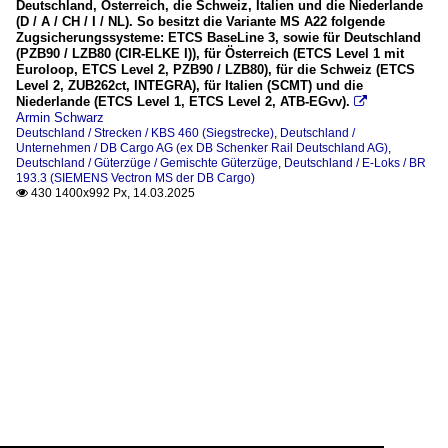
Deutschland, Österreich, die Schweiz, Italien und die Niederlande
(D / A / CH / I / NL). So besitzt die Variante MS A22 folgende
Zugsicherungssysteme: ETCS BaseLine 3, sowie für Deutschland
(PZB90 / LZB80 (CIR-ELKE I)), für Österreich (ETCS Level 1 mit
Euroloop, ETCS Level 2, PZB90 / LZB80), für die Schweiz (ETCS
Level 2, ZUB262ct, INTEGRA), für Italien (SCMT) und die
Niederlande (ETCS Level 1, ETCS Level 2, ATB-EGvv).

Armin Schwarz
Deutschland / Strecken / KBS 460 (Siegstrecke)
,
Deutschland /
Unternehmen / DB Cargo AG (ex DB Schenker Rail Deutschland AG)
,
Deutschland / Güterzüge / Gemischte Güterzüge
,
Deutschland / E-Loks / BR
193.3 (SIEMENS Vectron MS der DB Cargo)
430 1400x992 Px, 14.03.2025
