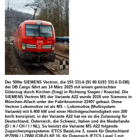
Der 500te SIEMENS Vectron, die 193 331-6 (91 80 6193 331-6 D-DB)
der DB Cargo fährt am 14 März 2025 mit einem gemischten
Güterzug durch Kirchen (Sieg) in Richtung Siegen / Kreuztal. Die
SIEMENS Vectron MS der Variante A22 wurde 2018 von Siemens in
München-Allach unter der Fabriknummer 22407 gebaut. Diese
Vectron Lokomotive ist als MS – Lokomotive (Multisystem-
Variante) mit 6.400 kW und einer Höchstgeschwindigkeit von 200
km/h konzipiert, in der Variante A22 hat sie so die Zulassung für
Deutschland, Österreich, die Schweiz, Italien und die Niederlande
(D / A / CH / I / NL). So besitzt die Variante MS A22 folgende
Zugsicherungssysteme: ETCS BaseLine 3, sowie für Deutschland
(PZB90 / LZB80 (CIR-ELKE I)), für Österreich (ETCS Level 1 mit