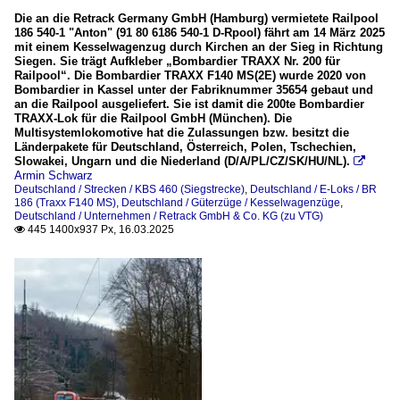
Die an die Retrack Germany GmbH (Hamburg) vermietete Railpool
186 540-1 "Anton" (91 80 6186 540-1 D-Rpool) fährt am 14 März 2025
mit einem Kesselwagenzug durch Kirchen an der Sieg in Richtung
Siegen. Sie trägt Aufkleber „Bombardier TRAXX Nr. 200 für
Railpool“. Die Bombardier TRAXX F140 MS(2E) wurde 2020 von
Bombardier in Kassel unter der Fabriknummer 35654 gebaut und
an die Railpool ausgeliefert. Sie ist damit die 200te Bombardier
TRAXX-Lok für die Railpool GmbH (München). Die
Multisystemlokomotive hat die Zulassungen bzw. besitzt die
Länderpakete für Deutschland, Österreich, Polen, Tschechien,
Slowakei, Ungarn und die Niederland (D/A/PL/CZ/SK/HU/NL).

Armin Schwarz
Deutschland / Strecken / KBS 460 (Siegstrecke)
,
Deutschland / E-Loks / BR
186 (Traxx F140 MS)
,
Deutschland / Güterzüge / Kesselwagenzüge
,
Deutschland / Unternehmen / Retrack GmbH & Co. KG (zu VTG)
445 1400x937 Px, 16.03.2025
