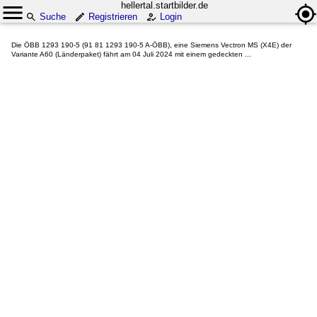
hellertal.startbilder.de
Suche
Registrieren
Login
Die ÖBB 1293 190-5 (91 81 1293 190-5 A-ÖBB), eine Siemens Vectron MS (X4E) der
Variante A60 (Länderpaket) fährt am 04 Juli 2024 mit einem gedeckten ...