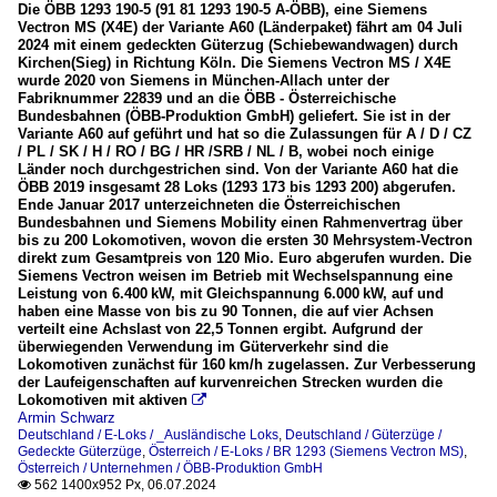
Die ÖBB 1293 190-5 (91 81 1293 190-5 A-ÖBB), eine Siemens
Vectron MS (X4E) der Variante A60 (Länderpaket) fährt am 04 Juli
2024 mit einem gedeckten Güterzug (Schiebewandwagen) durch
Kirchen(Sieg) in Richtung Köln. Die Siemens Vectron MS / X4E
wurde 2020 von Siemens in München-Allach unter der
Fabriknummer 22839 und an die ÖBB - Österreichische
Bundesbahnen (ÖBB-Produktion GmbH) geliefert. Sie ist in der
Variante A60 auf geführt und hat so die Zulassungen für A / D / CZ
/ PL / SK / H / RO / BG / HR /SRB / NL / B, wobei noch einige
Länder noch durchgestrichen sind. Von der Variante A60 hat die
ÖBB 2019 insgesamt 28 Loks (1293 173 bis 1293 200) abgerufen.
Ende Januar 2017 unterzeichneten die Österreichischen
Bundesbahnen und Siemens Mobility einen Rahmenvertrag über
bis zu 200 Lokomotiven, wovon die ersten 30 Mehrsystem-Vectron
direkt zum Gesamtpreis von 120 Mio. Euro abgerufen wurden. Die
Siemens Vectron weisen im Betrieb mit Wechselspannung eine
Leistung von 6.400 kW, mit Gleichspannung 6.000 kW, auf und
haben eine Masse von bis zu 90 Tonnen, die auf vier Achsen
verteilt eine Achslast von 22,5 Tonnen ergibt. Aufgrund der
überwiegenden Verwendung im Güterverkehr sind die
Lokomotiven zunächst für 160 km/h zugelassen. Zur Verbesserung
der Laufeigenschaften auf kurvenreichen Strecken wurden die
Lokomotiven mit aktiven

Armin Schwarz
Deutschland / E-Loks / _Ausländische Loks
,
Deutschland / Güterzüge /
Gedeckte Güterzüge
,
Österreich / E-Loks / BR 1293 (Siemens Vectron MS)
,
Österreich / Unternehmen / ÖBB-Produktion GmbH
562 1400x952 Px, 06.07.2024
