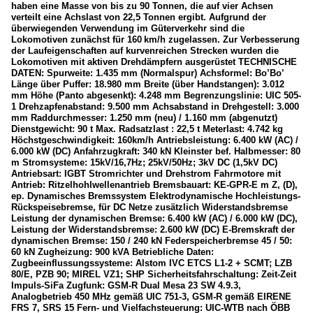
haben eine Masse von bis zu 90 Tonnen, die auf vier Achsen
verteilt eine Achslast von 22,5 Tonnen ergibt. Aufgrund der
überwiegenden Verwendung im Güterverkehr sind die
Lokomotiven zunächst für 160 km/h zugelassen. Zur Verbesserung
der Laufeigenschaften auf kurvenreichen Strecken wurden die
Lokomotiven mit aktiven Drehdämpfern ausgerüstet TECHNISCHE
DATEN: Spurweite: 1.435 mm (Normalspur) Achsformel: Bo’Bo’
Länge über Puffer: 18.980 mm Breite (über Handstangen): 3.012
mm Höhe (Panto abgesenkt): 4.248 mm Begrenzungslinie: UIC 505-
1 Drehzapfenabstand: 9.500 mm Achsabstand in Drehgestell: 3.000
mm Raddurchmesser: 1.250 mm (neu) / 1.160 mm (abgenutzt)
Dienstgewicht: 90 t Max. Radsatzlast : 22,5 t Meterlast: 4.742 kg
Höchstgeschwindigkeit: 160km/h Antriebsleistung: 6.400 kW (AC) /
6.000 kW (DC) Anfahrzugkraft: 340 kN Kleinster bef. Halbmesser: 80
m Stromsysteme: 15kV/16,7Hz; 25kV/50Hz; 3kV DC (1,5kV DC)
Antriebsart: IGBT Stromrichter und Drehstrom Fahrmotore mit
Antrieb: Ritzelhohlwellenantrieb Bremsbauart: KE-GPR-E m Z, (D),
ep. Dynamisches Bremssystem Elektrodynamische Hochleistungs-
Rückspeisebremse, für DC Netze zusätzlich Widerstandsbremse
Leistung der dynamischen Bremse: 6.400 kW (AC) / 6.000 kW (DC),
Leistung der Widerstandsbremse: 2.600 kW (DC) E-Bremskraft der
dynamischen Bremse: 150 / 240 kN Federspeicherbremse 45 / 50:
60 kN Zugheizung: 900 kVA Betriebliche Daten:
Zugbeeinflussungssysteme: Alstom IVC ETCS L1-2 + SCMT; LZB
80/E, PZB 90; MIREL VZ1; SHP Sicherheitsfahrschaltung: Zeit-Zeit
Impuls-SiFa Zugfunk: GSM-R Dual Mesa 23 SW 4.9.3,
Analogbetrieb 450 MHz gemäß UIC 751-3, GSM-R gemäß EIRENE
FRS 7, SRS 15 Fern- und Vielfachsteuerung: UIC-WTB nach ÖBB