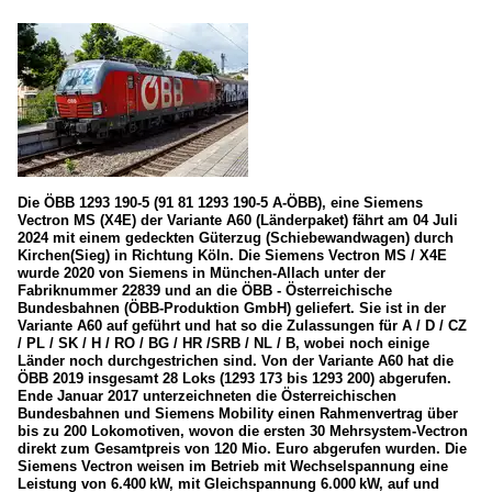
Die ÖBB 1293 190-5 (91 81 1293 190-5 A-ÖBB), eine Siemens
Vectron MS (X4E) der Variante A60 (Länderpaket) fährt am 04 Juli
2024 mit einem gedeckten Güterzug (Schiebewandwagen) durch
Kirchen(Sieg) in Richtung Köln. Die Siemens Vectron MS / X4E
wurde 2020 von Siemens in München-Allach unter der
Fabriknummer 22839 und an die ÖBB - Österreichische
Bundesbahnen (ÖBB-Produktion GmbH) geliefert. Sie ist in der
Variante A60 auf geführt und hat so die Zulassungen für A / D / CZ
/ PL / SK / H / RO / BG / HR /SRB / NL / B, wobei noch einige
Länder noch durchgestrichen sind. Von der Variante A60 hat die
ÖBB 2019 insgesamt 28 Loks (1293 173 bis 1293 200) abgerufen.
Ende Januar 2017 unterzeichneten die Österreichischen
Bundesbahnen und Siemens Mobility einen Rahmenvertrag über
bis zu 200 Lokomotiven, wovon die ersten 30 Mehrsystem-Vectron
direkt zum Gesamtpreis von 120 Mio. Euro abgerufen wurden. Die
Siemens Vectron weisen im Betrieb mit Wechselspannung eine
Leistung von 6.400 kW, mit Gleichspannung 6.000 kW, auf und