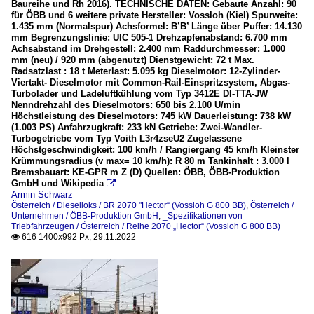
Baureihe und Rh 2016). TECHNISCHE DATEN: Gebaute Anzahl: 90
für ÖBB und 6 weitere private Hersteller: Vossloh (Kiel) Spurweite:
1.435 mm (Normalspur) Achsformel: B’B’ Länge über Puffer: 14.130
mm Begrenzungslinie: UIC 505-1 Drehzapfenabstand: 6.700 mm
Achsabstand im Drehgestell: 2.400 mm Raddurchmesser: 1.000
mm (neu) / 920 mm (abgenutzt) Dienstgewicht: 72 t Max.
Radsatzlast : 18 t Meterlast: 5.095 kg Dieselmotor: 12-Zylinder-
Viertakt- Dieselmotor mit Common-Rail-Einspritzsystem, Abgas-
Turbolader und Ladeluftkühlung vom Typ 3412E DI-TTA-JW
Nenndrehzahl des Dieselmotors: 650 bis 2.100 U/min
Höchstleistung des Dieselmotors: 745 kW Dauerleistung: 738 kW
(1.003 PS) Anfahrzugkraft: 233 kN Getriebe: Zwei-Wandler-
Turbogetriebe vom Typ Voith L3r4zseU2 Zugelassene
Höchstgeschwindigkeit: 100 km/h / Rangiergang 45 km/h Kleinster
Krümmungsradius (v max= 10 km/h): R 80 m Tankinhalt : 3.000 l
Bremsbauart: KE-GPR m Z (D) Quellen: ÖBB, ÖBB-Produktion
GmbH und Wikipedia

Armin Schwarz
Österreich / Dieselloks / BR 2070 "Hector“ (Vossloh G 800 BB)
,
Österreich /
Unternehmen / ÖBB-Produktion GmbH
,
_Spezifikationen von
Triebfahrzeugen / Österreich / Reihe 2070 „Hector“ (Vossloh G 800 BB)
616 1400x992 Px, 29.11.2022
