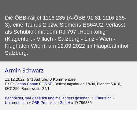
Die ÖBB-railjet 1116 235 (A-ÖBB 91 81 1116 235-
3), eine Taurus 2 bzw.
Siemens ES64U2, verlässt
als Schublok mit dem RJ 797 „Hochkönig“
(Klagenfurt - Villach - Salzburg - Linz - Wien -
Flughafen Wien), am 12.09.2022 im Hauptbahnhof
Salzburg.
Armin Schwarz
13.12.2022, 571 Aufrufe, 0 Kommentare
EXIF:
Canon Canon EOS 6D
, Belichtungsdauer: 1/400, Blende: 63/10,
ISO1250, Brennweite: 24/1
Bahnbilder, mal klassisch und mal anders gesehen.
»
Österreich
»
Unternehmen
»
ÖBB-Produktion GmbH
»
ID 796335