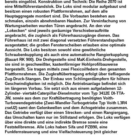
bereits eingelöst. Konstruktion und Technik: Die Reihe 2070 ist
eine Mittelführerstandslok. Die Loks sind modular aufgebaut und
besitzen einen robusten Plattformrahmen, auf dem alle
Hauptaggregate montiert sind. Die Vorbauten bestehen aus
schmalen, einzeln abnehmbaren Hauben. Zur Vereinfachung von
Wartungsarbeiten wurden Türen angebracht. An den vier
„Lokecken“ sind jeweils geräumige Verschieberauftritte
angebracht, die zugleich als Führerhauszugänge dienen. Das
Führerhaus ist mit zwei diagonal versetzten Führerstandspulten
ausgestattet; die großen Fensterscheiben erlauben eine optimale
Aussicht. Die Loks besitzen sowohl eine gewöhnliche
Schraubenkupplung als auch eine automatische Rangierkupplung
(Bauart RK 900). Die Drehgestelle sind MaK-Einheits-Drehgestelle,
sie sind in geschweißter, kastenförmiger Hohlprofilbauweise
hergestellt. Sie tragen mittels zwei Flexicoilfedern den gesamten
Plattformrahmen. Die Zugkraftübertragung erfolgt über tiefliegende
Zug-Druck-Stangen. Der Einbau von Schlingerdämpfern für höhere
Geschwindigkeiten ist möglich. Die Antriebsanlage befindet sich
im längeren Vorbau. Sie setzt sich aus einem aufgeladenen 12-
Zylinder- viertakt-Caterpillar-Dieselmotor vom Typ 3412E DI-TTA-
JW, sowie aus dem zur Kraftübertragung benötigten Voith-
Turbowendegetriebe (Zwei-Wandler-Turbogetriebe Typ Voith L3R4
zseU2) samt den Gelenkwellen und dem Achsgetriebe zusammen.
Das Getriebe verfügt über einen Strecken- und einen Rangiergang,
das Umschalten kann nur im Stillstand erfolgen. Die Loks verfügen
über eine direkte und eine indirekte Bremse sowie eine
Feststellbremse. Alle Loks haben Sifa und PZB90, eine
Funkfernsteuerung und eine Vielfachsteuerung (mit gleicher