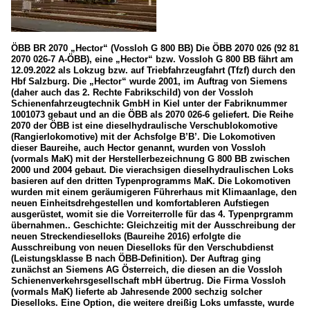
ÖBB BR 2070 „Hector“ (Vossloh G 800 BB) Die ÖBB 2070 026 (92 81
2070 026-7 A-ÖBB), eine „Hector“ bzw. Vossloh G 800 BB fährt am
12.09.2022 als Lokzug bzw. auf Triebfahrzeugfahrt (Tfzf) durch den
Hbf Salzburg. Die „Hector“ wurde 2001, im Auftrag von Siemens
(daher auch das 2. Rechte Fabrikschild) von der Vossloh
Schienenfahrzeugtechnik GmbH in Kiel unter der Fabriknummer
1001073 gebaut und an die ÖBB als 2070 026-6 geliefert. Die Reihe
2070 der ÖBB ist eine dieselhydraulische Verschublokomotive
(Rangierlokomotive) mit der Achsfolge B’B’. Die Lokomotiven
dieser Baureihe, auch Hector genannt, wurden von Vossloh
(vormals MaK) mit der Herstellerbezeichnung G 800 BB zwischen
2000 und 2004 gebaut. Die vierachsigen dieselhydraulischen Loks
basieren auf den dritten Typenprogramms MaK. Die Lokomotiven
wurden mit einem geräumigeren Führerhaus mit Klimaanlage, den
neuen Einheitsdrehgestellen und komfortableren Aufstiegen
ausgerüstet, womit sie die Vorreiterrolle für das 4. Typenprgramm
übernahmen.. Geschichte: Gleichzeitig mit der Ausschreibung der
neuen Streckendieselloks (Baureihe 2016) erfolgte die
Ausschreibung von neuen Dieselloks für den Verschubdienst
(Leistungsklasse B nach ÖBB-Definition). Der Auftrag ging
zunächst an Siemens AG Österreich, die diesen an die Vossloh
Schienenverkehrsgesellschaft mbH übertrug. Die Firma Vossloh
(vormals MaK) lieferte ab Jahresende 2000 sechzig solcher
Dieselloks. Eine Option, die weitere dreißig Loks umfasste, wurde