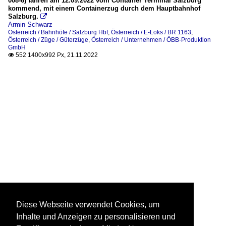
008-6) fahren am 12.09.2022 vom Container Terminal Salzburg
kommend, mit einem Containerzug durch dem Hauptbahnhof
Salzburg.

Armin Schwarz
Österreich / Bahnhöfe / Salzburg Hbf
,
Österreich / E-Loks / BR 1163
,
Österreich / Züge / Güterzüge
,
Österreich / Unternehmen / ÖBB-Produktion
GmbH
552 1400x992 Px, 21.11.2022

Diese Webseite verwendet Cookies, um
Inhalte und Anzeigen zu personalisieren und