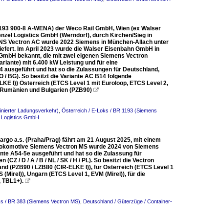
 1193 900-8 A-WENA) der Weco Rail GmbH, Wien (ex Walser
zel Logistics GmbH (Werndorf), durch Kirchen/Sieg in
MENS Vectron AC wurde 2022 Siemens in München-Allach unter
fert. Im April 2023 wurde die Walser Eisenbahn GmbH in
 GmbH bekannt, die mit zwei eigenen Siemens Vectron
iante) mit 6.400 kW Leistung und für eine
4 ausgeführt und hat so die Zulassungen für Deutschland,
O / BG). So besitzt die Variante AC B14 folgende
E I)) Österreich (ETCS Level 1 mit Euroloop, ETCS Level 2,
) Rumänien und Bulgarien (PZB90)

inierter Ladungsverkehr)
,
Österreich / E-Loks / BR 1193 (Siemens
l Logistics GmbH
rgo a.s. (Praha/Prag) fährt am 21 August 2025, mit einem
emlokomotive Siemens Vectron MS wurde 2024 von Siemens
nte A54-5e ausgeführt und hat so die Zulassung für
CZ / D / A / B / NL / SK / H / PL). So besitzt die Vectron
d (PZB90 / LZB80 (CIR-ELKE I)), für Österreich (ETCS Level 1
(Mirel)), Ungarn (ETCS Level 1, EVM (Mirel)), für die
, TBL1+).

ks / BR 383 (Siemens Vectron MS)
,
Deutschland / Güterzüge / Container-