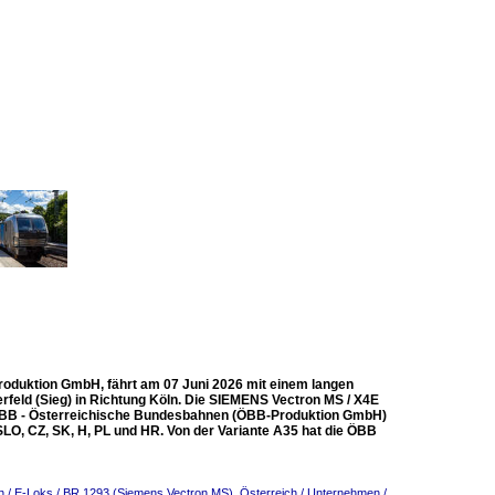
oduktion GmbH, fährt am 07 Juni 2026 mit einem langen
eld (Sieg) in Richtung Köln. Die SIEMENS Vectron MS / X4E
 ÖBB - Österreichische Bundesbahnen (ÖBB-Produktion GmbH)
I, SLO, CZ, SK, H, PL und HR. Von der Variante A35 hat die ÖBB
h / E-Loks / BR 1293 (Siemens Vectron MS)
,
Österreich / Unternehmen /