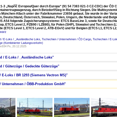
21-3 „Napříč Evropou/Quer durch Europa“ (91 54 7383 021-3 CZ-CDC) der ČD Ca
ntainertragwagenzug, durch Betzdorf/Sieg in Richtung Siegen. Die Multisyst
 in München-Allach unter der Fabriknummer 23656 gebaut. Sie wurde in der Varia
, Deutschland, Österreich, Slowakei, Polen, Ungarn, die Niederlande und Belgien (
MS A54 folgende Zugsicherungssysteme: ETCS BaseLine 3, sowie für Deutschlan
op, ETCS Level 2, PZB90 / LZB80), für Polen (SHP), Slowakei und Tschechien (LS 
de (ETCS Level 1, ETCS Level 2, ATB-EGvV) und für Belgien (ETCS L1, ETCS L2
warz
 / E-Loks / _Ausländische Loks
,
Tschechien / Unternehmen / ČD Cargo
,
Tschechien / E-Lo
ge (Kombinierter Ladungsverkehr)
x934 Px, 20.12.2025
nd / E-Loks / _Ausländische Loks"
nd / Güterzüge / Gedeckte Güterzüge"
 / E-Loks / BR 1293 (Siemens Vectron MS)"
ch / Unternehmen / ÖBB-Produktion GmbH"