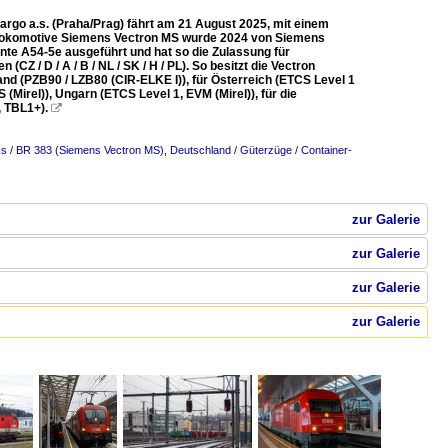
rgo a.s. (Praha/Prag) fährt am 21 August 2025, mit einem
emlokomotive Siemens Vectron MS wurde 2024 von Siemens
nte A54-5e ausgeführt und hat so die Zulassung für
CZ / D / A / B / NL / SK / H / PL). So besitzt die Vectron
d (PZB90 / LZB80 (CIR-ELKE I)), für Österreich (ETCS Level 1
(Mirel)), Ungarn (ETCS Level 1, EVM (Mirel)), für die
, TBL1+).

ks / BR 383 (Siemens Vectron MS)
,
Deutschland / Güterzüge / Container-
zur Galerie
zur Galerie
zur Galerie
zur Galerie