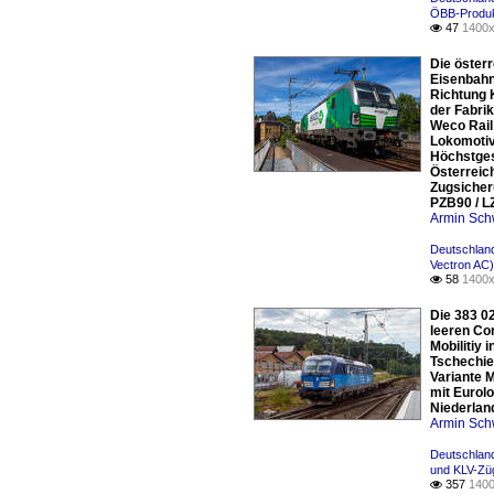
ÖBB-Produ
47
1400x

Die öster
Eisenbahn
Richtung 
der Fabri
Weco Rail
Lokomotiv
Höchstges
Österreich
Zugsicher
PZB90 / L
Armin Sch
Deutschland
Vectron AC)
58
1400x

Die 383 0
leeren Co
Mobilitiy
Tschechien
Variante 
mit Eurolo
Niederlan
Armin Sch
Deutschland
und KLV-Zü
357
1400
