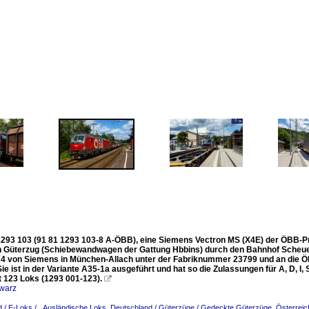
293 103 (91 81 1293 103-8 A-ÖBB), eine Siemens Vectron MS (X4E) der ÖBB-Pr
 Güterzug (Schiebewandwagen der Gattung Hbbins) durch den Bahnhof Scheuerf
4 von Siemens in München-Allach unter der Fabriknummer 23799 und an die
 Sie ist in der Variante A35-1a ausgeführt und hat so die Zulassungen für A, D, 
 123 Loks (1293 001-123).

warz
 / E-Loks / _Ausländische Loks
,
Deutschland / Güterzüge / Gedeckte Güterzüge
,
Österreic