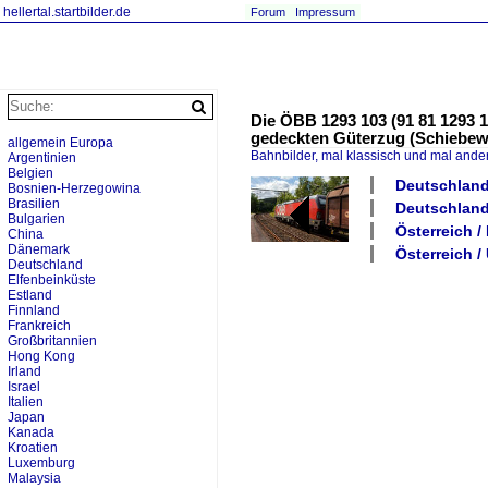
hellertal.startbilder.de
Forum
Impressum
Die ÖBB 1293 103 (91 81 1293 
gedeckten Güterzug (Schiebe
allgemein Europa
Bahnbilder, mal klassisch und mal ande
Argentinien
Belgien
Deutschland
Bosnien-Herzegowina
Brasilien
Deutschland
Bulgarien
Österreich /
China
Dänemark
Österreich 
Deutschland
Elfenbeinküste
Estland
Finnland
Frankreich
Großbritannien
Hong Kong
Irland
Israel
Italien
Japan
Kanada
Kroatien
Luxemburg
Malaysia