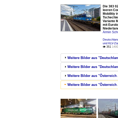
Die 383 0
leeren Co
Mobilitiy
Tschechien
Variante 
mit Eurolo
Niederlan
Armin Sch
Deutschland
und KLV-Zü
351
1400

Weitere Bilder aus "Deutschla
Weitere Bilder aus "Deutschla
Weitere Bilder aus "Österreich
Weitere Bilder aus "Österrei