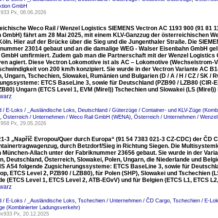
ktion GmbH
933 Px, 08.06.2026
reichische Weco Rail / Wenzel Logistics SIEMENS Vectron AC 1193 900 (91 81
 GmbH) fährt am 28 Mai 2025, mit einem KLV-Ganzzug der österreichischen Wen
Köln. Hier auf der Brücke über die Sieg und die Jungenthaler Straße. Die SIE
knummer 23014 gebaut und an die damalige WEG - Walser Eisenbahn GmbH gelie
 GmbH umfirmiert. Zudem gab man die Partnerschaft mit der Wenzel Logistics
en agiert. Diese Vectron Lokomotive ist als AC – Lokomotive (Wechselstrom-Var
chwindigkeit von 200 km/h konzipiert. Sie wurde in der Vectron Variante AC B1
, Ungarn, Tschechien, Slowakei, Rumänien und Bulgarien (D / A / H / CZ / SK / R
ungssysteme: ETCS BaseLine 3, sowie für Deutschland (PZB90 / LZB80 (CIR-ELK
ZB80) Ungarn (ETCS Level 1, EVM (Mirel)) Tschechien und Slowakei (LS (Mirel)
warz
 / E-Loks / _Ausländische Loks
,
Deutschland / Güterzüge / Container- und KLV-Züge (Komb
,
Österreich / Unternehmen / Weco Rail GmbH (WENA)
,
Österreich / Unternehmen / Wenze
958 Px, 29.05.2026
21-3 „Napříč Evropou/Quer durch Europa“ (91 54 7383 021-3 CZ-CDC) der ČD Ca
ntainertragwagenzug, durch Betzdorf/Sieg in Richtung Siegen. Die Multisyst
 in München-Allach unter der Fabriknummer 23656 gebaut. Sie wurde in der Varia
, Deutschland, Österreich, Slowakei, Polen, Ungarn, die Niederlande und Belgien (
MS A54 folgende Zugsicherungssysteme: ETCS BaseLine 3, sowie für Deutschlan
op, ETCS Level 2, PZB90 / LZB80), für Polen (SHP), Slowakei und Tschechien (LS 
de (ETCS Level 1, ETCS Level 2, ATB-EGvV) und für Belgien (ETCS L1, ETCS L2
warz
 / E-Loks / _Ausländische Loks
,
Tschechien / Unternehmen / ČD Cargo
,
Tschechien / E-Lo
ge (Kombinierter Ladungsverkehr)
x933 Px, 20.12.2025