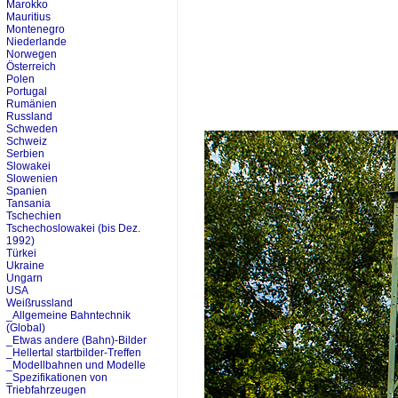
Marokko
Mauritius
Montenegro
Niederlande
Norwegen
Österreich
Polen
Portugal
Rumänien
Russland
Schweden
Schweiz
Serbien
Slowakei
Slowenien
Spanien
Tansania
Tschechien
Tschechoslowakei (bis Dez.
1992)
Türkei
Ukraine
Ungarn
USA
Weißrussland
_Allgemeine Bahntechnik
(Global)
_Etwas andere (Bahn)-Bilder
_Hellertal startbilder-Treffen
_Modellbahnen und Modelle
_Spezifikationen von
Triebfahrzeugen