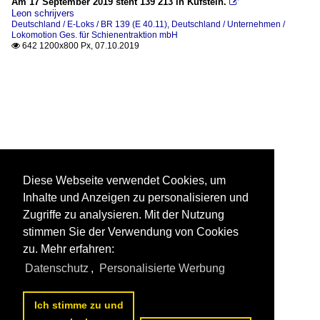
Am 17 September 2019 steht 139 213 in Kufstein.

Leon schrijvers
Deutschland / E-Loks / BR 139 (E 40.11)
,
Deutschland / Unternehmen /
Lokomotion Ges. für Schienentraktion mbH
642 1200x800 Px, 07.10.2019

Diese Webseite verwendet Cookies, um
Inhalte und Anzeigen zu personalisieren und
Zugriffe zu analysieren. Mit der Nutzung
stimmen Sie der Verwendung von Cookies
zu. Mehr erfahren:
Datenschutz
,
Personalisierte Werbung
Ich stimme zu und