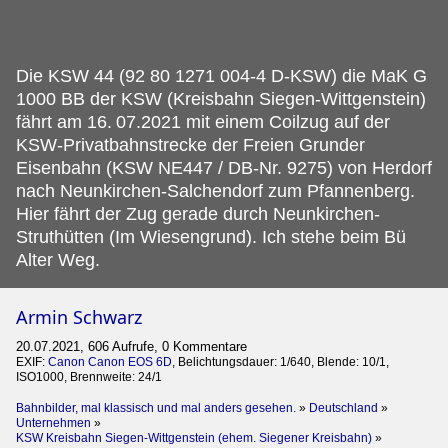
Die KSW 44 (92 80 1271 004-4 D-KSW) die MaK G
1000 BB der KSW (Kreisbahn Siegen-Wittgenstein)
fährt am 16.
07.2021 mit einem Coilzug auf der
KSW-Privatbahnstrecke der Freien Grunder
Eisenbahn (KSW NE447 / DB-Nr. 9275) von Herdorf
nach Neunkirchen-Salchendorf zum Pfannenberg.
Hier fährt der Zug gerade durch Neunkirchen-
Struthütten (Im Wiesengrund). Ich stehe beim Bü
Alter Weg.
Armin Schwarz
20.07.2021, 606 Aufrufe, 0 Kommentare
EXIF:
Canon Canon EOS 6D
, Belichtungsdauer: 1/640, Blende: 10/1,
ISO1000, Brennweite: 24/1
Bahnbilder, mal klassisch und mal anders gesehen.
»
Deutschland
»
Unternehmen
»
KSW Kreisbahn Siegen-Wittgenstein (ehem. Siegener Kreisbahn)
»