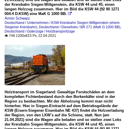
der Kreisbahn Siegen-Wittgenstein, die KSW 44 und 45, einen
langen Holzzug zusammen. Hier im Bild die KSW 44 (92 80 1271
004-4 D-KSW) eine MaK G 1000 BB.

Armin Schwarz
Deutschland / Unternehmen / KSW Kreisbahn Siegen-Wittgenstein (ehem.
Siegener Kreisbahn)
,
Deutschland / Dieselloks / BR 271 (MaK G 1000 BB)
,
Deutschland / Güterzüge / Holztransportzüge
749 1200x815 Px, 22.04.2021

Holztransport im Siegerland: Gewaltige Forstschäden an dem
kompletten Fichtenbestand durch den Borkenkäfer sind in der
Region zu beobachten. Mit der Abholzung kommt man nicht
hinterher. Hier in Siegen-Eintracht auf dem Betriebsgelände der
KSW (Eisern-Siegener Eisenbahn NE 437) findet die Holzverladung
der Region, von den LKW´s auf die Schiene, statt. Nun (am
21.04.2021) sind die Wagen alle beladen und so stellen zwei Loks
der Kreisbahn Siegen-Wittgenstein, die KSW 44 und 45, einen
langen Holzzug zusammen. Hier im Bild die KSW 44 (92 80 1271