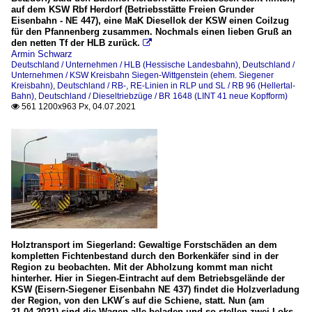
auf dem KSW Rbf Herdorf (Betriebsstätte Freien Grunder
Eisenbahn - NE 447), eine MaK Diesellok der KSW einen Coilzug
für den Pfannenberg zusammen. Nochmals einen lieben Gruß an
den netten Tf der HLB zurück.

Armin Schwarz
Deutschland / Unternehmen / HLB (Hessische Landesbahn)
,
Deutschland /
Unternehmen / KSW Kreisbahn Siegen-Wittgenstein (ehem. Siegener
Kreisbahn)
,
Deutschland / RB-, RE-Linien in RLP und SL / RB 96 (Hellertal-
Bahn)
,
Deutschland / Dieseltriebzüge / BR 1648 (LINT 41 neue Kopfform)
561 1200x963 Px, 04.07.2021

Holztransport im Siegerland: Gewaltige Forstschäden an dem
kompletten Fichtenbestand durch den Borkenkäfer sind in der
Region zu beobachten. Mit der Abholzung kommt man nicht
hinterher. Hier in Siegen-Eintracht auf dem Betriebsgelände der
KSW (Eisern-Siegener Eisenbahn NE 437) findet die Holzverladung
der Region, von den LKW´s auf die Schiene, statt. Nun (am
21.04.2021) sind die Wagen alle beladen und so stellen zwei Loks