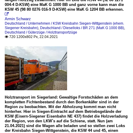
004-4 D-KSW) eine MaK G 1000 BB und ganz vorne kann man die
KSW 45 (98 80 0276 016-9 D-KSW) eine MaK G 1204 BB erkennen.

Armin Schwarz
Deutschland / Unternehmen / KSW Kreisbahn Siegen-Wittgenstein (ehem.
Siegener Kreisbahn)
,
Deutschland / Dieselloks / BR 271 (MaK G 1000 BB)
,
Deutschland / Güterzüge / Holztransportzüge
720 1200x802 Px, 22.04.2021

Holztransport im Siegerland: Gewaltige Forstschäden an dem
kompletten Fichtenbestand durch den Borkenkäfer sind in der
Region zu beobachten. Mit der Abholzung kommt man nicht
hinterher. Hier in Siegen-Eintracht auf dem Betriebsgelände der
KSW (Eisern-Siegener Eisenbahn NE 437) findet die Holzverladung
der Region, von den LKW´s auf die Schiene, statt. Nun (am
21.04.2021) sind die Wagen alle beladen und so stellen zwei Loks
der Kreisbahn Siegen-Wittgenstein, die KSW 44 und 45, einen