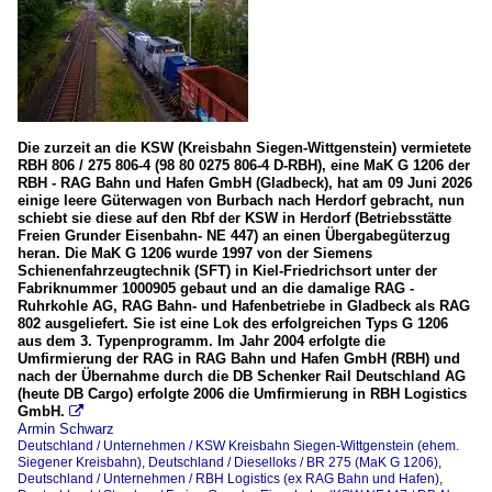
BR 275 (MaK G 1206)
BR 276 (MaK G 1204 BB oder G 1206)
BR 277 (MaK G 1700 BB)
MaK G 763 C (BR 0 262)
Die zurzeit an die KSW (Kreisbahn Siegen-Wittgenstein) vermietete
Dieseltriebzüge
RBH 806 / 275 806-4 (98 80 0275 806-4 D-RBH), eine MaK G 1206 der
RBH - RAG Bahn und Hafen GmbH (Gladbeck), hat am 09 Juni 2026
BR 628 / 928
einige leere Güterwagen von Burbach nach Herdorf gebracht, nun
schiebt sie diese auf den Rbf der KSW in Herdorf (Betriebsstätte
BR 640 (LINT 27)
Freien Grunder Eisenbahn- NE 447) an einen Übergabegüterzug
heran. Die MaK G 1206 wurde 1997 von der Siemens
BR 648 (LINT 41)
Schienenfahrzeugtechnik (SFT) in Kiel-Friedrichsort unter der
Fabriknummer 1000905 gebaut und an die damalige RAG -
BR 795 bis 798 etc. (Uerdinger Schienenbus)
Ruhrkohle AG, RAG Bahn- und Hafenbetriebe in Gladbeck als RAG
802 ausgeliefert. Sie ist eine Lok des erfolgreichen Typs G 1206
BR 1648 (LINT 41 neue Kopfform)
aus dem 3. Typenprogramm. Im Jahr 2004 erfolgte die
Umfirmierung der RAG in RAG Bahn und Hafen GmbH (RBH) und
nach der Übernahme durch die DB Schenker Rail Deutschland AG
Güterzüge
(heute DB Cargo) erfolgte 2006 die Umfirmierung in RBH Logistics
GmbH.

Coilzüge
Armin Schwarz
Schotterzüge und sonstige Schüttgut-
Deutschland / Unternehmen / KSW Kreisbahn Siegen-Wittgenstein (ehem.
Siegener Kreisbahn)
,
Deutschland / Dieselloks / BR 275 (MaK G 1206)
,
Übergabe Güterzüge (leer Wagen)
Deutschland / Unternehmen / RBH Logistics (ex RAG Bahn und Hafen)
,