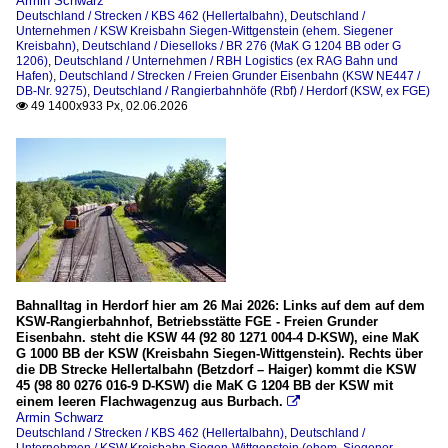
Armin Schwarz
Deutschland / Strecken / KBS 462 (Hellertalbahn)
,
Deutschland /
Unternehmen / KSW Kreisbahn Siegen-Wittgenstein (ehem. Siegener
Kreisbahn)
,
Deutschland / Dieselloks / BR 276 (MaK G 1204 BB oder G
1206)
,
Deutschland / Unternehmen / RBH Logistics (ex RAG Bahn und
Hafen)
,
Deutschland / Strecken / Freien Grunder Eisenbahn (KSW NE447 /
DB-Nr. 9275)
,
Deutschland / Rangierbahnhöfe (Rbf) / Herdorf (KSW, ex FGE)
49 1400x933 Px, 02.06.2026

Bahnalltag in Herdorf hier am 26 Mai 2026: Links auf dem auf dem
KSW-Rangierbahnhof, Betriebsstätte FGE - Freien Grunder
Eisenbahn. steht die KSW 44 (92 80 1271 004-4 D-KSW), eine MaK
G 1000 BB der KSW (Kreisbahn Siegen-Wittgenstein). Rechts über
die DB Strecke Hellertalbahn (Betzdorf – Haiger) kommt die KSW
45 (98 80 0276 016-9 D-KSW) die MaK G 1204 BB der KSW mit
einem leeren Flachwagenzug aus Burbach.

Armin Schwarz
Deutschland / Strecken / KBS 462 (Hellertalbahn)
,
Deutschland /
Unternehmen / KSW Kreisbahn Siegen-Wittgenstein (ehem. Siegener