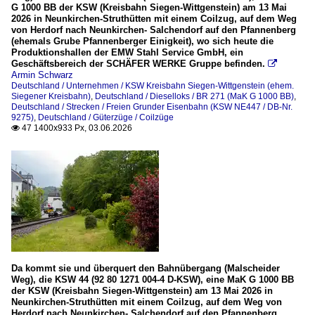
KSW (FGE)_2014_11_Herdorf
G 1000 BB der KSW (Kreisbahn Siegen-Wittgenstein) am 13 Mai
2026 in Neunkirchen-Struthütten mit einem Coilzug, auf dem Weg
von Herdorf nach Neunkirchen- Salchendorf auf den Pfannenberg
_Allgemeine Bahntechnik (Global)
(ehemals Grube Pfannenberger Einigkeit), wo sich heute die
Produktionshallen der EMW Stahl Service GmbH, ein
Geschäftsbereich der SCHÄFER WERKE Gruppe befinden.

Adhäsionsbahnen
Armin Schwarz
Deutschland / Unternehmen / KSW Kreisbahn Siegen-Wittgenstein (ehem.
Gleise und Weichen
Siegener Kreisbahn)
,
Deutschland / Dieselloks / BR 271 (MaK G 1000 BB)
,
Deutschland / Strecken / Freien Grunder Eisenbahn (KSW NE447 / DB-Nr.
9275)
,
Deutschland / Güterzüge / Coilzüge
47 1400x933 Px, 03.06.2026

_Spezifikationen von Triebfahrzeugen
Deutschland
Dieselloks
Da kommt sie und überquert den Bahnübergang (Malscheider
Weg), die KSW 44 (92 80 1271 004-4 D-KSW), eine MaK G 1000 BB
der KSW (Kreisbahn Siegen-Wittgenstein) am 13 Mai 2026 in
Neunkirchen-Struthütten mit einem Coilzug, auf dem Weg von
Herdorf nach Neunkirchen- Salchendorf auf den Pfannenberg