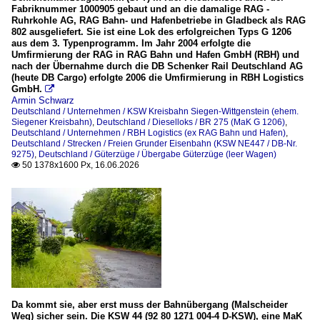
Fabriknummer 1000905 gebaut und an die damalige RAG -
Bentheimer Eisenbahn AG (BE)
Ruhrkohle AG, RAG Bahn- und Hafenbetriebe in Gladbeck als RAG
HLB (Hessische Landesbahn)
802 ausgeliefert. Sie ist eine Lok des erfolgreichen Typs G 1206
aus dem 3. Typenprogramm. Im Jahr 2004 erfolgte die
KSW Kreisbahn Siegen-Wittgenstein (ehem. Siegener Kre
Umfirmierung der RAG in RAG Bahn und Hafen GmbH (RBH) und
nach der Übernahme durch die DB Schenker Rail Deutschland AG
RBH Logistics (ex RAG Bahn und Hafen)
(heute DB Cargo) erfolgte 2006 die Umfirmierung in RBH Logistics
GmbH.

Voith Turbo Lokomotivtechnik (VTLT)
Armin Schwarz
Deutschland / Unternehmen / KSW Kreisbahn Siegen-Wittgenstein (ehem.
Vulkan-Eifel-Bahn Betriebsges. mbH (VEB)
Siegener Kreisbahn)
,
Deutschland / Dieselloks / BR 275 (MaK G 1206)
,
Deutschland / Unternehmen / RBH Logistics (ex RAG Bahn und Hafen)
,
Deutschland / Strecken / Freien Grunder Eisenbahn (KSW NE447 / DB-Nr.
Unternehmen Hersteller
9275)
,
Deutschland / Güterzüge / Übergabe Güterzüge (leer Wagen)
50 1378x1600 Px, 16.06.2026

ZEPPELIN Baumaschinen GmbH
_Bildreportagen
Entgleisung auf der Hellertalbahn am 23.12.22 und ihre 
Hochbetrieb in Herdorf bei der Freien Grunder Eisenbahn
_Gleisbaustellen
KBS 462_2025_10_Bf Herdorf
Da kommt sie, aber erst muss der Bahnübergang (Malscheider
Weg) sicher sein. Die KSW 44 (92 80 1271 004-4 D-KSW), eine MaK