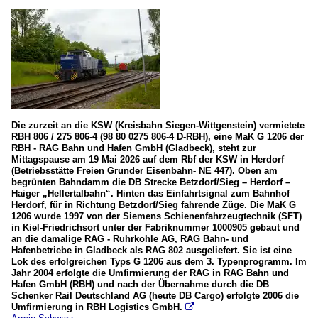
Die zurzeit an die KSW (Kreisbahn Siegen-Wittgenstein) vermietete
RBH 806 / 275 806-4 (98 80 0275 806-4 D-RBH), eine MaK G 1206 der
RBH - RAG Bahn und Hafen GmbH (Gladbeck), steht zur
Mittagspause am 19 Mai 2026 auf dem Rbf der KSW in Herdorf
(Betriebsstätte Freien Grunder Eisenbahn- NE 447). Oben am
begrünten Bahndamm die DB Strecke Betzdorf/Sieg – Herdorf –
Haiger „Hellertalbahn“. Hinten das Einfahrtsignal zum Bahnhof
Herdorf, für in Richtung Betzdorf/Sieg fahrende Züge. Die MaK G
1206 wurde 1997 von der Siemens Schienenfahrzeugtechnik (SFT)
in Kiel-Friedrichsort unter der Fabriknummer 1000905 gebaut und
an die damalige RAG - Ruhrkohle AG, RAG Bahn- und
Hafenbetriebe in Gladbeck als RAG 802 ausgeliefert. Sie ist eine
Lok des erfolgreichen Typs G 1206 aus dem 3. Typenprogramm. Im
Jahr 2004 erfolgte die Umfirmierung der RAG in RAG Bahn und
Hafen GmbH (RBH) und nach der Übernahme durch die DB
Schenker Rail Deutschland AG (heute DB Cargo) erfolgte 2006 die
Umfirmierung in RBH Logistics GmbH.
