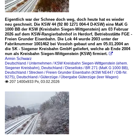
Eigentlich war der Schnee doch weg, doch heute hat es wieder
neu geschneit. Die KSW 44 (92 80 1271 004-4 D-KSW) eine MaK G
1000 BB der KSW (Kreisbahn Siegen-Wittgenstein) am 03 Februar
2026 auf dem KSW-Rangierbahnhof in Herdorf, Betriebsstätte FGE -
Freien Grunder Eisenbahn. Die Lok 44 wurde 2003 unter der
Fabriknummer 1001462 bei Vossloh gebaut und am 05.01.2004 an
die SK - Siegener Kreisbahn GmbH geliefert, welche ab Ende 2004
nun als Kreisbahn Siegen-Wittgenstein (KSW) firmiert.

Armin Schwarz
Deutschland / Unternehmen / KSW Kreisbahn Siegen-Wittgenstein (ehem.
Siegener Kreisbahn)
,
Deutschland / Dieselloks / BR 271 (MaK G 1000 BB)
,
Deutschland / Strecken / Freien Grunder Eisenbahn (KSW NE447 / DB-Nr.
9275)
,
Deutschland / Güterzüge / Übergabe Güterzüge (leer Wagen)
207 1400x933 Px, 03.02.2026
