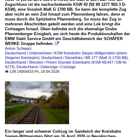
Zugschluss ist die nachschiebende KSW 42 (92 80 1277 902-3 D-
KSW), eine Vossloh MaK G 1700 BB. So kann der komplette Zug
aber nicht an sein Ziel hinauf zum Pfannenberg fahren, denn er
muss durch die Spitzkehre Pfannenberg. So muss der Zug in
mehreren Abschnitten geteilt werden und eine Lok bringt die
Coilwagen hinauf. Oben befindet sich die ehemalige Grube
Pfannenberger Einigkeit, wo sich heute die Produktionshallen der
EMW Stahl Service GmbH ein Geschäftsbereich der SCHÄFER
WERKE Gruppe befinden.

Armin Schwarz
Deutschland / Unternehmen / KSW Kreisbahn Siegen-Wittgenstein (ehem.
Siegener Kreisbahn)
,
Deutschland / Dieselloks / BR 277 (MaK G 1700 BB)
,
Deutschland / Strecken / Freien Grunder Eisenbahn (KSW NE447 / DB-Nr.
9275)
,
Deutschland / Güterzüge / Coilzüge
139 1400x933 Px, 16.04.2026

Ein langer und schwerer Coilzug im Sandwich der Kreisbahn
Siegen-Wittgenstein fährt am 16 April 2026 in Neunkirchen-