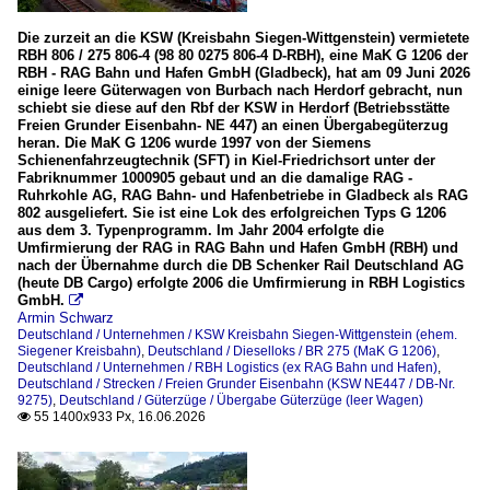
2012
Lokschuppen
2014
Die zurzeit an die KSW (Kreisbahn Siegen-Wittgenstein) vermietete
RBH 806 / 275 806-4 (98 80 0275 806-4 D-RBH), eine MaK G 1206 der
Stellwerke
2015
RBH - RAG Bahn und Hafen GmbH (Gladbeck), hat am 09 Juni 2026
einige leere Güterwagen von Burbach nach Herdorf gebracht, nun
2016
schiebt sie diese auf den Rbf der KSW in Herdorf (Betriebsstätte
Bahnhöfe
Freien Grunder Eisenbahn- NE 447) an einen Übergabegüterzug
2017
heran. Die MaK G 1206 wurde 1997 von der Siemens
Herdorf
Schienenfahrzeugtechnik (SFT) in Kiel-Friedrichsort unter der
2018
Fabriknummer 1000905 gebaut und an die damalige RAG -
2019
Bahntechnische Anlagen
Ruhrkohle AG, RAG Bahn- und Hafenbetriebe in Gladbeck als RAG
802 ausgeliefert. Sie ist eine Lok des erfolgreichen Typs G 1206
aus dem 3. Typenprogramm. Im Jahr 2004 erfolgte die
Formsignale
2020
Umfirmierung der RAG in RAG Bahn und Hafen GmbH (RBH) und
Gleise und Weichen
nach der Übernahme durch die DB Schenker Rail Deutschland AG
2020
(heute DB Cargo) erfolgte 2006 die Umfirmierung in RBH Logistics
Spitzkehren
GmbH.

2021
Armin Schwarz
Deutschland / Unternehmen / KSW Kreisbahn Siegen-Wittgenstein (ehem.
2022
Dieselloks
Siegener Kreisbahn)
,
Deutschland / Dieselloks / BR 275 (MaK G 1206)
,
Deutschland / Unternehmen / RBH Logistics (ex RAG Bahn und Hafen)
,
2023
BR 263 (Voith Maxima 30 CC)
Deutschland / Strecken / Freien Grunder Eisenbahn (KSW NE447 / DB-Nr.
9275)
,
Deutschland / Güterzüge / Übergabe Güterzüge (leer Wagen)
2024
BR 271 (MaK G 1000 BB)
55 1400x933 Px, 16.06.2026

2025
BR 272 (Vossloh G 2000 BB)
2026
BR 273 (Vossloh G 2000 BB)