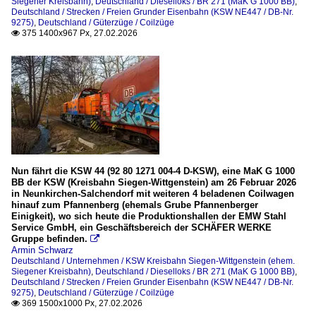
Siegener Kreisbahn)
,
Deutschland / Dieselloks / BR 271 (MaK G 1000 BB)
,
Deutschland / Strecken / Freien Grunder Eisenbahn (KSW NE447 / DB-Nr.
9275)
,
Deutschland / Güterzüge / Coilzüge
375 1400x967 Px, 27.02.2026

Nun fährt die KSW 44 (92 80 1271 004-4 D-KSW), eine MaK G 1000
BB der KSW (Kreisbahn Siegen-Wittgenstein) am 26 Februar 2026
in Neunkirchen-Salchendorf mit weiteren 4 beladenen Coilwagen
hinauf zum Pfannenberg (ehemals Grube Pfannenberger
Einigkeit), wo sich heute die Produktionshallen der EMW Stahl
Service GmbH, ein Geschäftsbereich der SCHÄFER WERKE
Gruppe befinden.

Armin Schwarz
Deutschland / Unternehmen / KSW Kreisbahn Siegen-Wittgenstein (ehem.
Siegener Kreisbahn)
,
Deutschland / Dieselloks / BR 271 (MaK G 1000 BB)
,
Deutschland / Strecken / Freien Grunder Eisenbahn (KSW NE447 / DB-Nr.
9275)
,
Deutschland / Güterzüge / Coilzüge
369 1500x1000 Px, 27.02.2026
