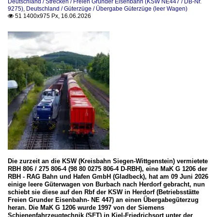
Deutschland / Strecken / Freien Grunder Eisenbahn (KSW NE447 / DB-Nr.
9275)
,
Deutschland / Güterzüge / Übergabe Güterzüge (leer Wagen)
Museumsbahnen und Vereine
51 1400x975 Px, 16.06.2026

Förderverein Schienenbus e.V. Menden
Rangierbahnhöfe (Rbf)
Herdorf (KSW, ex FGE)
RB-, RE-Linien in NRW
RB 96 (Hellertal-Bahn) bei RLP und SL einstellen
RB-, RE-Linien in RLP und SL
RB 96 (Hellertal-Bahn)
Die zurzeit an die KSW (Kreisbahn Siegen-Wittgenstein) vermietete
RBH 806 / 275 806-4 (98 80 0275 806-4 D-RBH), eine MaK G 1206 der
Strecken
RBH - RAG Bahn und Hafen GmbH (Gladbeck), hat am 09 Juni 2026
einige leere Güterwagen von Burbach nach Herdorf gebracht, nun
KBS 462 (Hellertalbahn)
schiebt sie diese auf den Rbf der KSW in Herdorf (Betriebsstätte
Freien Grunder Eisenbahn- NE 447) an einen Übergabegüterzug
Unternehmen
heran. Die MaK G 1206 wurde 1997 von der Siemens
Schienenfahrzeugtechnik (SFT) in Kiel-Friedrichsort unter der