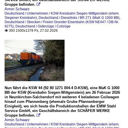
Gruppe befinden.

Armin Schwarz
Deutschland / Unternehmen / KSW Kreisbahn Siegen-Wittgenstein (ehem.
Siegener Kreisbahn)
,
Deutschland / Dieselloks / BR 271 (MaK G 1000 BB)
,
Deutschland / Strecken / Freien Grunder Eisenbahn (KSW NE447 / DB-Nr.
9275)
,
Deutschland / Güterzüge / Coilzüge
393 1500x1378 Px, 27.02.2026

Nun fährt die KSW 44 (92 80 1271 004-4 D-KSW), eine MaK G 1000
BB der KSW (Kreisbahn Siegen-Wittgenstein) am 26 Februar 2026
in Neunkirchen-Salchendorf mit weiteren 4 beladenen Coilwagen
hinauf zum Pfannenberg (ehemals Grube Pfannenberger
Einigkeit), wo sich heute die Produktionshallen der EMW Stahl
Service GmbH, ein Geschäftsbereich der SCHÄFER WERKE
Gruppe befinden.

Armin Schwarz
Deutschland / Unternehmen / KSW Kreisbahn Siegen-Wittgenstein (ehem.