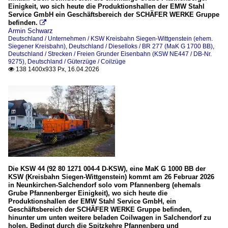
Einigkeit, wo sich heute die Produktionshallen der EMW Stahl
Service GmbH ein Geschäftsbereich der SCHÄFER WERKE Gruppe
befinden.

Armin Schwarz
Deutschland / Unternehmen / KSW Kreisbahn Siegen-Wittgenstein (ehem.
Siegener Kreisbahn)
,
Deutschland / Dieselloks / BR 277 (MaK G 1700 BB)
,
Deutschland / Strecken / Freien Grunder Eisenbahn (KSW NE447 / DB-Nr.
9275)
,
Deutschland / Güterzüge / Coilzüge
138 1400x933 Px, 16.04.2026

Die KSW 44 (92 80 1271 004-4 D-KSW), eine MaK G 1000 BB der
KSW (Kreisbahn Siegen-Wittgenstein) kommt am 26 Februar 2026
in Neunkirchen-Salchendorf solo vom Pfannenberg (ehemals
Grube Pfannenberger Einigkeit), wo sich heute die
Produktionshallen der EMW Stahl Service GmbH, ein
Geschäftsbereich der SCHÄFER WERKE Gruppe befinden,
hinunter um unten weitere beladen Coilwagen in Salchendorf zu
holen. Bedingt durch die Spitzkehre Pfannenberg und