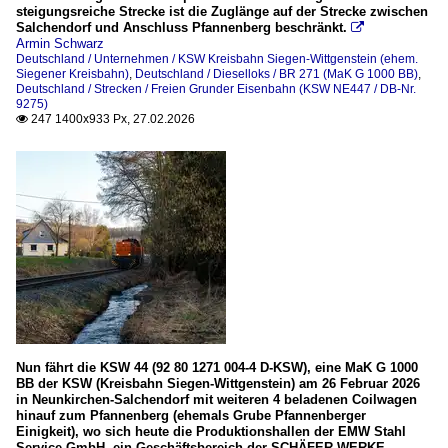
steigungsreiche Strecke ist die Zuglänge auf der Strecke zwischen
Salchendorf und Anschluss Pfannenberg beschränkt.

Armin Schwarz
Deutschland / Unternehmen / KSW Kreisbahn Siegen-Wittgenstein (ehem.
Siegener Kreisbahn)
,
Deutschland / Dieselloks / BR 271 (MaK G 1000 BB)
,
Deutschland / Strecken / Freien Grunder Eisenbahn (KSW NE447 / DB-Nr.
9275)
247 1400x933 Px, 27.02.2026

Nun fährt die KSW 44 (92 80 1271 004-4 D-KSW), eine MaK G 1000
BB der KSW (Kreisbahn Siegen-Wittgenstein) am 26 Februar 2026
in Neunkirchen-Salchendorf mit weiteren 4 beladenen Coilwagen
hinauf zum Pfannenberg (ehemals Grube Pfannenberger
Einigkeit), wo sich heute die Produktionshallen der EMW Stahl
Service GmbH, ein Geschäftsbereich der SCHÄFER WERKE