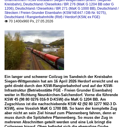
Kreisbahn)
,
Deutschland / Dieselloks / BR 276 (MaK G 1204 BB oder G
1206)
,
Deutschland / Dieselloks / BR 271 (MaK G 1000 BB)
,
Deutschland /
Strecken / Freien Grunder Eisenbahn (KSW NE447 / DB-Nr. 9275)
,
Deutschland / Rangierbahnhöfe (Rbf) / Herdorf (KSW, ex FGE)
70 1400x960 Px, 27.05.2026

Ein langer und schwerer Coilzug im Sandwich der Kreisbahn
Siegen-Wittgenstein hat am 16 April 2026 Herdorf erreicht und es
geht direkt durch den KSW-Rangierbahnhof und auf der KSW-
Infrastruktur (Betriebsstätte FGE - Freien Grunder Eisenbahn)
weiter in Richtung Neunkirchen-Salchendorf. Vorne die führende
KSW 45 (98 80 0276 016-9 D-KSW) die MaK G 1204 BB. Am
Zugschluss ist die nachschiebende KSW 42 (92 80 1277 902-3 D-
KSW), eine Vossloh MaK G 1700 BB. So kann der komplette Zug
aber nicht an sein Ziel hinauf zum Pfannenberg fahren, denn er
muss durch die Spitzkehre Pfannenberg. So muss der Zug in
mehreren Abschnitten geteilt werden und eine Lok bringt die
Coilwagen hinauf. Oben befindet sich die ehemalige Grube