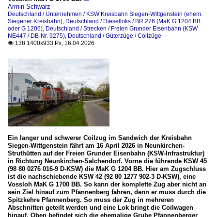
Armin Schwarz
Deutschland / Unternehmen / KSW Kreisbahn Siegen-Wittgenstein (ehem.
Siegener Kreisbahn)
,
Deutschland / Dieselloks / BR 276 (MaK G 1204 BB
oder G 1206)
,
Deutschland / Strecken / Freien Grunder Eisenbahn (KSW
NE447 / DB-Nr. 9275)
,
Deutschland / Güterzüge / Coilzüge
138 1400x933 Px, 16.04.2026

Ein langer und schwerer Coilzug im Sandwich der Kreisbahn
Siegen-Wittgenstein fährt am 16 April 2026 in Neunkirchen-
Struthütten auf der Freien Grunder Eisenbahn (KSW-Infrastruktur)
in Richtung Neunkirchen-Salchendorf. Vorne die führende KSW 45
(98 80 0276 016-9 D-KSW) die MaK G 1204 BB. Hier am Zugschluss
ist die nachschiebende KSW 42 (92 80 1277 902-3 D-KSW), eine
Vossloh MaK G 1700 BB. So kann der komplette Zug aber nicht an
sein Ziel hinauf zum Pfannenberg fahren, denn er muss durch die
Spitzkehre Pfannenberg. So muss der Zug in mehreren
Abschnitten geteilt werden und eine Lok bringt die Coilwagen
hinauf. Oben befindet sich die ehemalige Grube Pfannenberger