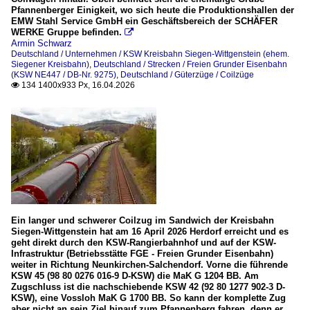
Pfannenberger Einigkeit, wo sich heute die Produktionshallen der
EMW Stahl Service GmbH ein Geschäftsbereich der SCHÄFER
WERKE Gruppe befinden.

Armin Schwarz
Deutschland / Unternehmen / KSW Kreisbahn Siegen-Wittgenstein (ehem.
Siegener Kreisbahn)
,
Deutschland / Strecken / Freien Grunder Eisenbahn
(KSW NE447 / DB-Nr. 9275)
,
Deutschland / Güterzüge / Coilzüge
134 1400x933 Px, 16.04.2026

Ein langer und schwerer Coilzug im Sandwich der Kreisbahn
Siegen-Wittgenstein hat am 16 April 2026 Herdorf erreicht und es
geht direkt durch den KSW-Rangierbahnhof und auf der KSW-
Infrastruktur (Betriebsstätte FGE - Freien Grunder Eisenbahn)
weiter in Richtung Neunkirchen-Salchendorf. Vorne die führende
KSW 45 (98 80 0276 016-9 D-KSW) die MaK G 1204 BB. Am
Zugschluss ist die nachschiebende KSW 42 (92 80 1277 902-3 D-
KSW), eine Vossloh MaK G 1700 BB. So kann der komplette Zug
aber nicht an sein Ziel hinauf zum Pfannenberg fahren, denn er