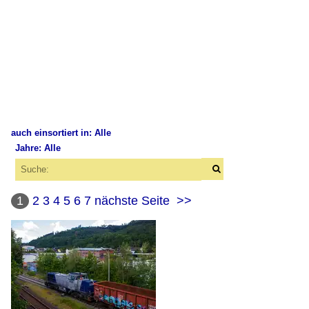
auch einsortiert in: Alle
Jahre: Alle
×
×
Alle Kategorien
Alle Jahre
Deutschland
1
2
3
4
5
6
7
nächste Seite
>>
2000
Bahndienstfahrzeuge
2000
Zweiwegebagger
2004
Zweiwegefahrzeuge
2010
Bahnhochbauten