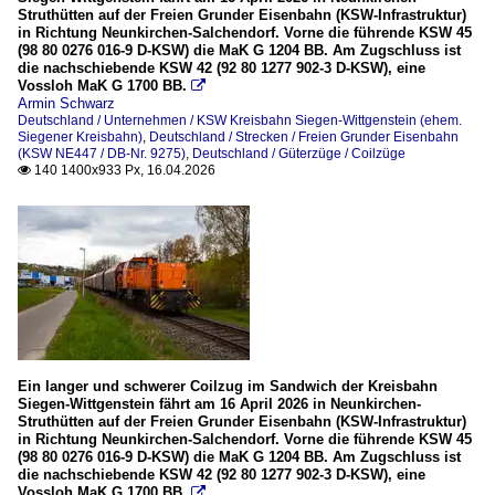
Struthütten auf der Freien Grunder Eisenbahn (KSW-Infrastruktur)
in Richtung Neunkirchen-Salchendorf. Vorne die führende KSW 45
(98 80 0276 016-9 D-KSW) die MaK G 1204 BB. Am Zugschluss ist
die nachschiebende KSW 42 (92 80 1277 902-3 D-KSW), eine
Vossloh MaK G 1700 BB.

Armin Schwarz
Deutschland / Unternehmen / KSW Kreisbahn Siegen-Wittgenstein (ehem.
Siegener Kreisbahn)
,
Deutschland / Strecken / Freien Grunder Eisenbahn
(KSW NE447 / DB-Nr. 9275)
,
Deutschland / Güterzüge / Coilzüge
140 1400x933 Px, 16.04.2026

Ein langer und schwerer Coilzug im Sandwich der Kreisbahn
Siegen-Wittgenstein fährt am 16 April 2026 in Neunkirchen-
Struthütten auf der Freien Grunder Eisenbahn (KSW-Infrastruktur)
in Richtung Neunkirchen-Salchendorf. Vorne die führende KSW 45
(98 80 0276 016-9 D-KSW) die MaK G 1204 BB. Am Zugschluss ist
die nachschiebende KSW 42 (92 80 1277 902-3 D-KSW), eine
Vossloh MaK G 1700 BB.
