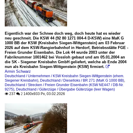
Eigentlich war der Schnee doch weg, doch heute hat es wieder
neu geschneit. Die KSW 44 (92 80 1271 004-4 D-KSW) eine MaK G
1000 BB der KSW (Kreisbahn Siegen-Wittgenstein) am 03 Februar
2026 auf dem KSW-Rangierbahnhof in Herdorf, Betriebsstätte FGE -
Freien Grunder Eisenbahn. Die Lok 44 wurde 2003 unter der
Fabriknummer 1001462 bei Vossloh gebaut und am 05.01.2004 an
die SK - Siegener Kreisbahn GmbH geliefert, welche ab Ende 2004
nun als Kreisbahn Siegen-Wittgenstein (KSW) firmiert.

Armin Schwarz
Deutschland / Unternehmen / KSW Kreisbahn Siegen-Wittgenstein (ehem.
Siegener Kreisbahn)
,
Deutschland / Dieselloks / BR 271 (MaK G 1000 BB)
,
Deutschland / Strecken / Freien Grunder Eisenbahn (KSW NE447 / DB-Nr.
9275)
,
Deutschland / Güterzüge / Übergabe Güterzüge (leer Wagen)
237
1400x933 Px, 03.02.2026

 2