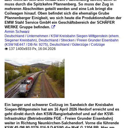
muss durch die Spitzkehre Pfannenberg. So muss der Zug in
mehreren Abschnitten geteilt werden und eine Lok bringt die
Coilwagen hinauf. Oben befindet sich die ehemalige Grube
Pfannenberger Einigkeit, wo sich heute die Produktionshallen der
EMW Stahl Service GmbH ein Geschäftsbereich der SCHÄFER
WERKE Gruppe befinden.

Armin Schwarz
Deutschland / Unternehmen / KSW Kreisbahn Siegen-Wittgenstein (ehem.
Siegener Kreisbahn)
,
Deutschland / Strecken / Freien Grunder Eisenbahn
(KSW NE447 / DB-Nr. 9275)
,
Deutschland / Güterzüge / Coilzüge
137 1400x933 Px, 16.04.2026

Ein langer und schwerer Coilzug im Sandwich der Kreisbahn
Siegen-Wittgenstein hat am 16 April 2026 Herdorf erreicht und es
geht direkt durch den KSW-Rangierbahnhof und auf der KSW-
Infrastruktur (Betriebsstätte FGE - Freien Grunder Eisenbahn)
weiter in Richtung Neunkirchen-Salchendorf. Vorne die führende
KSW 45 (98 80 0276 016-9 D-KSW) die MaK G 1204 BB. Hier am