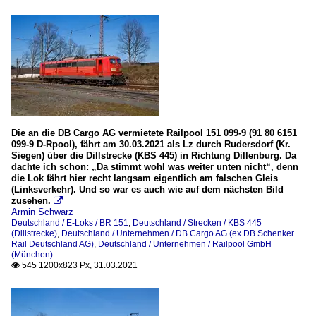
Die an die DB Cargo AG vermietete Railpool 151 099-9 (91 80 6151
099-9 D-Rpool), fährt am 30.03.2021 als Lz durch Rudersdorf (Kr.
Siegen) über die Dillstrecke (KBS 445) in Richtung Dillenburg. Da
dachte ich schon: „Da stimmt wohl was weiter unten nicht“, denn
die Lok fährt hier recht langsam eigentlich am falschen Gleis
(Linksverkehr). Und so war es auch wie auf dem nächsten Bild
zusehen.

Armin Schwarz
Deutschland / E-Loks / BR 151
,
Deutschland / Strecken / KBS 445
(Dillstrecke)
,
Deutschland / Unternehmen / DB Cargo AG (ex DB Schenker
Rail Deutschland AG)
,
Deutschland / Unternehmen / Railpool GmbH
(München)
545 1200x823 Px, 31.03.2021
