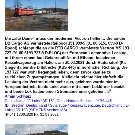
Die „alte Dame“ muss der modernen Vectron helfen... Die an die
DB Cargo AG vermietete Railpool 151 099-9 (91 80 6151 099-9 D-
Rpool) schleppt die an die RTB CARGO vermietete Vectron MS 193
727 (91 80 6193 727-5 D-ELOC) der European Locomotive Leasing,
mit ihrem einem laut Gefahrstoff-Nr. mit Ethanol beladenen
Kesselwagenzug am Haken, am 30.03.2021 durch Rudersdorf (Kr.
Siegen) über die Dillstrecke (KBS 445) in nördlicher Richtung. Die
193 727 war wohl liegengeblieben, denn zuvor kam es zu
reichlichen Zugverspätungen. Vielleicht reichte hier einfach die
Leistung der Vectron nicht mehr aus, gefahren wurde hier im
Vorspannbetrieb, beide Loks waren mit einem Lokführer besetzt
und beide Lok hatten einen Stromabnehmer gehoben.

Armin Schwarz
Deutschland / E-Loks / BR 151
,
Deutschland / Strecken / KBS 445
(Dillstrecke)
,
Deutschland / Güterzüge / Kesselwagenzüge
,
Deutschland / E-
Loks / BR 193 (SIEMENS Vectron MS)
541 1200x820 Px, 31.03.2021
