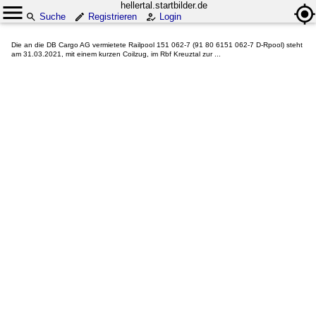
hellertal.startbilder.de
Suche
Registrieren
Login
Die an die DB Cargo AG vermietete Railpool 151 062-7 (91 80 6151 062-7 D-Rpool) steht
am 31.03.2021, mit einem kurzen Coilzug, im Rbf Kreuztal zur ...