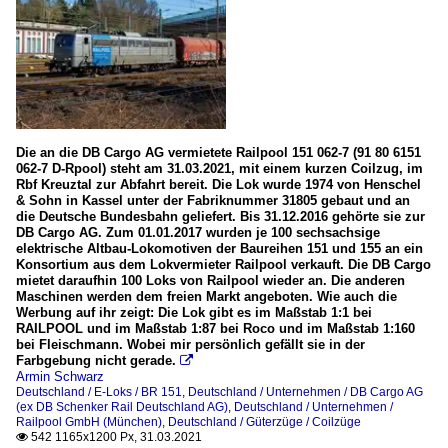
Die an die DB Cargo AG vermietete Railpool 151 062-7 (91 80 6151
062-7 D-Rpool) steht am 31.03.2021, mit einem kurzen Coilzug, im
Rbf Kreuztal zur Abfahrt bereit. Die Lok wurde 1974 von Henschel
& Sohn in Kassel unter der Fabriknummer 31805 gebaut und an
die Deutsche Bundesbahn geliefert. Bis 31.12.2016 gehörte sie zur
DB Cargo AG. Zum 01.01.2017 wurden je 100 sechsachsige
elektrische Altbau-Lokomotiven der Baureihen 151 und 155 an ein
Konsortium aus dem Lokvermieter Railpool verkauft. Die DB Cargo
mietet daraufhin 100 Loks von Railpool wieder an. Die anderen
Maschinen werden dem freien Markt angeboten. Wie auch die
Werbung auf ihr zeigt: Die Lok gibt es im Maßstab 1:1 bei
RAILPOOL und im Maßstab 1:87 bei Roco und im Maßstab 1:160
bei Fleischmann. Wobei mir persönlich gefällt sie in der
Farbgebung nicht gerade.

Armin Schwarz
Deutschland / E-Loks / BR 151
,
Deutschland / Unternehmen / DB Cargo AG
(ex DB Schenker Rail Deutschland AG)
,
Deutschland / Unternehmen /
Railpool GmbH (München)
,
Deutschland / Güterzüge / Coilzüge
542 1165x1200 Px, 31.03.2021
