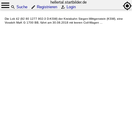
hellertal.startbilder.de
Suche
Registrieren
Login
Die Lok 42 (92 80 1277 902-3 D-KSW) der Kreisbahn Siegen-Wittgenstein (KSW), eine
Vossloh MaK G 1700 BB, fährt am 30.08.2018 mit leeren Coil-Wagen ...