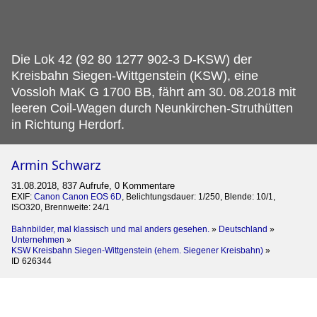
Die Lok 42 (92 80 1277 902-3 D-KSW) der
Kreisbahn Siegen-Wittgenstein (KSW), eine
Vossloh MaK G 1700 BB, fährt am 30.
08.2018 mit
leeren Coil-Wagen durch Neunkirchen-Struthütten
in Richtung Herdorf.
Armin Schwarz
31.08.2018, 837 Aufrufe, 0 Kommentare
EXIF:
Canon Canon EOS 6D
, Belichtungsdauer: 1/250, Blende: 10/1,
ISO320, Brennweite: 24/1
Bahnbilder, mal klassisch und mal anders gesehen.
»
Deutschland
»
Unternehmen
»
KSW Kreisbahn Siegen-Wittgenstein (ehem. Siegener Kreisbahn)
»
ID 626344