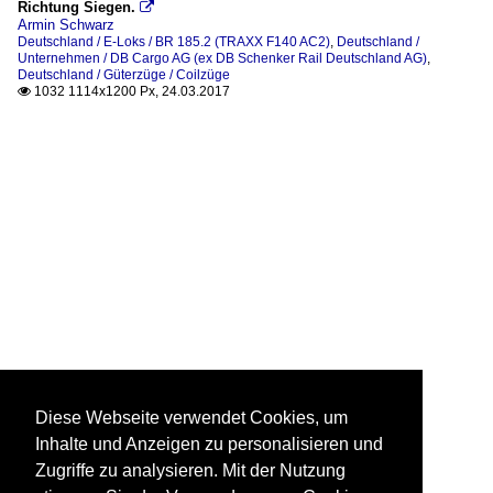
Richtung Siegen.

Armin Schwarz
Deutschland / E-Loks / BR 185.2 (TRAXX F140 AC2)
,
Deutschland /
Unternehmen / DB Cargo AG (ex DB Schenker Rail Deutschland AG)
,
Deutschland / Güterzüge / Coilzüge
1032 1114x1200 Px, 24.03.2017

Diese Webseite verwendet Cookies, um
Inhalte und Anzeigen zu personalisieren und
Zugriffe zu analysieren. Mit der Nutzung