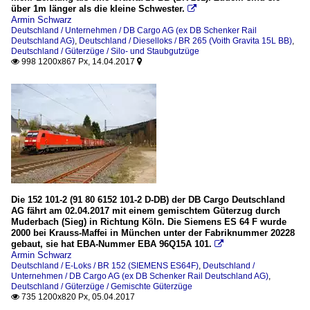
über 1m länger als die kleine Schwester.

Armin Schwarz
Deutschland / Unternehmen / DB Cargo AG (ex DB Schenker Rail
Deutschland AG)
,
Deutschland / Dieselloks / BR 265 (Voith Gravita 15L BB)
,
Deutschland / Güterzüge / Silo- und Staubgutzüge
998 1200x867 Px, 14.04.2017


Die 152 101-2 (91 80 6152 101-2 D-DB) der DB Cargo Deutschland
AG fährt am 02.04.2017 mit einem gemischtem Güterzug durch
Muderbach (Sieg) in Richtung Köln. Die Siemens ES 64 F wurde
2000 bei Krauss-Maffei in München unter der Fabriknummer 20228
gebaut, sie hat EBA-Nummer EBA 96Q15A 101.

Armin Schwarz
Deutschland / E-Loks / BR 152 (SIEMENS ES64F)
,
Deutschland /
Unternehmen / DB Cargo AG (ex DB Schenker Rail Deutschland AG)
,
Deutschland / Güterzüge / Gemischte Güterzüge
735 1200x820 Px, 05.04.2017
