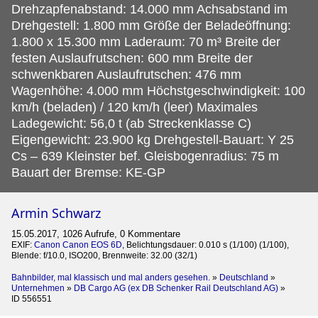
Drehzapfenabstand: 14.000 mm Achsabstand im
Drehgestell: 1.800 mm Größe der Beladeöffnung:
1.800 x 15.300 mm Laderaum: 70 m³ Breite der
festen Auslaufrutschen: 600 mm Breite der
schwenkbaren Auslaufrutschen: 476 mm
Wagenhöhe: 4.000 mm Höchstgeschwindigkeit: 100
km/h (beladen) / 120 km/h (leer) Maximales
Ladegewicht: 56,0 t (ab Streckenklasse C)
Eigengewicht: 23.900 kg Drehgestell-Bauart: Y 25
Cs – 639 Kleinster bef. Gleisbogenradius: 75 m
Bauart der Bremse: KE-GP
Armin Schwarz
15.05.2017, 1026 Aufrufe, 0 Kommentare
EXIF:
Canon Canon EOS 6D
, Belichtungsdauer: 0.010 s (1/100) (1/100),
Blende: f/10.0, ISO200, Brennweite: 32.00 (32/1)
Bahnbilder, mal klassisch und mal anders gesehen.
»
Deutschland
»
Unternehmen
»
DB Cargo AG (ex DB Schenker Rail Deutschland AG)
»
ID 556551