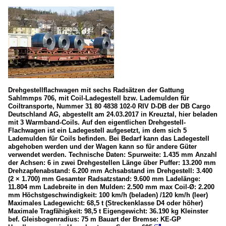
Drehgestellflachwagen mit sechs Radsätzen der Gattung
Sahlmmps 706, mit Coil-Ladegestell bzw. Lademulden für
Coiltransporte, Nummer 31 80 4838 102-0 RIV D-DB der DB Cargo
Deutschland AG, abgestellt am 24.03.2017 in Kreuztal, hier beladen
mit 3 Warmband-Coils. Auf den eigentlichen Drehgestell-
Flachwagen ist ein Ladegestell aufgesetzt, im dem sich 5
Lademulden für Coils befinden. Bei Bedarf kann das Ladegestell
abgehoben werden und der Wagen kann so für andere Güter
verwendet werden. Technische Daten: Spurweite: 1.435 mm Anzahl
der Achsen: 6 in zwei Drehgestellen Länge über Puffer: 13.200 mm
Drehzapfenabstand: 6.200 mm Achsabstand im Drehgestell: 3.400
(2 × 1.700) mm Gesamter Radsatzstand: 9.600 mm Ladelänge:
11.804 mm Ladebreite in den Mulden: 2.500 mm max Coil-Ø: 2.200
mm Höchstgeschwindigkeit: 100 km/h (beladen) /120 km/h (leer)
Maximales Ladegewicht: 68,5 t (Streckenklasse D4 oder höher)
Maximale Tragfähigkeit: 98,5 t Eigengewicht: 36.190 kg Kleinster
bef. Gleisbogenradius: 75 m Bauart der Bremse: KE-GP