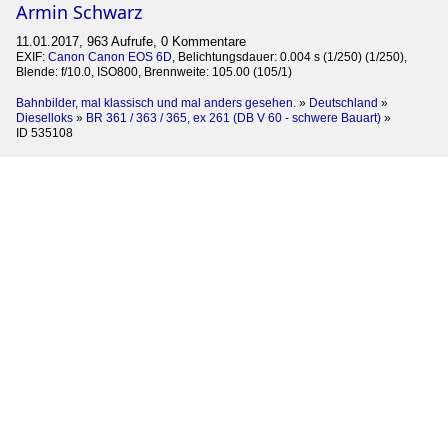
Armin Schwarz
11.01.2017, 963 Aufrufe, 0 Kommentare
EXIF:
Canon Canon EOS 6D
, Belichtungsdauer: 0.004 s (1/250) (1/250),
Blende: f/10.0, ISO800, Brennweite: 105.00 (105/1)
Bahnbilder, mal klassisch und mal anders gesehen.
»
Deutschland
»
Dieselloks
»
BR 361 / 363 / 365, ex 261 (DB V 60 - schwere Bauart)
»
ID 535108