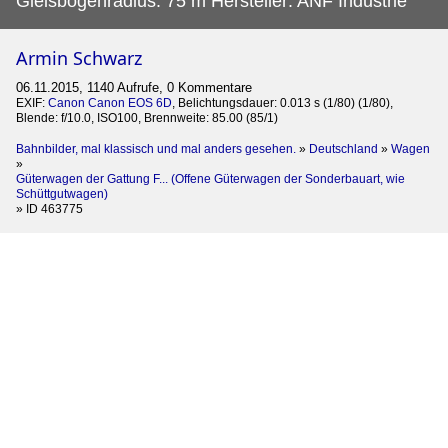
Gleisbogenradius: 75 m Hersteller: ANF Industrie
Armin Schwarz
06.11.2015, 1140 Aufrufe, 0 Kommentare
EXIF:
Canon Canon EOS 6D
, Belichtungsdauer: 0.013 s (1/80) (1/80),
Blende: f/10.0, ISO100, Brennweite: 85.00 (85/1)
Bahnbilder, mal klassisch und mal anders gesehen.
»
Deutschland
»
Wagen
»
Güterwagen der Gattung F... (Offene Güterwagen der Sonderbauart, wie
Schüttgutwagen)
»
ID 463775