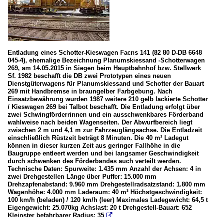
Entladung eines Schotter-Kieswagen Facns 141 (82 80 D-DB 6648
045-4), ehemalige Bezeichnung Planumskiessand -Schotterwagen
269, am 14.05.2015 in Siegen beim Hauptbahnhof bzw. Stellwerk
Sf. 1982 beschafft die DB zwei Prototypen eines neuen
Dienstgüterwagens für Planumskiessand und Schotter der Bauart
269 mit Handbremse in braungelber Farbgebung. Nach
Einsatzbewährung wurden 1987 weitere 210 gelb lackierte Schotter
/ Kieswagen 269 bei Talbot beschafft. Die Entladung erfolgt über
zwei Schwingförderrinnen und ein ausschwenkbares Förderband
wahlweise nach beiden Wagenseiten. Der Abwurfbereich liegt
zwischen 2 m und 4,1 m zur Fahrzeuglängsachse. Die Entladzeit
einschließlich Rüstzeit beträgt 8 Minuten. Die 40 m³ Ladegut
können in dieser kurzen Zeit aus geringer Fallhöhe in die
Baugruppe entleert werden und bei langsamer Geschwindigkeit
durch schwenken des Förderbandes auch verteilt werden.
Technische Daten: Spurweite: 1.435 mm Anzahl der Achsen: 4 in
zwei Drehgestellen Länge über Puffer: 15.000 mm
Drehzapfenabstand: 9.960 mm Drehgestellradsatzstand: 1.800 mm
Wagenhöhe: 4.000 mm Laderaum: 40 m³ Höchstgeschwindigkeit:
100 km/h (beladen) / 120 km/h (leer) Maximales Ladegewicht: 64,5 t
Eigengewicht: 25.070kg Achslast: 20 t Drehgestell-Bauart: 652
Kleinster befahrbarer Radius: 35
