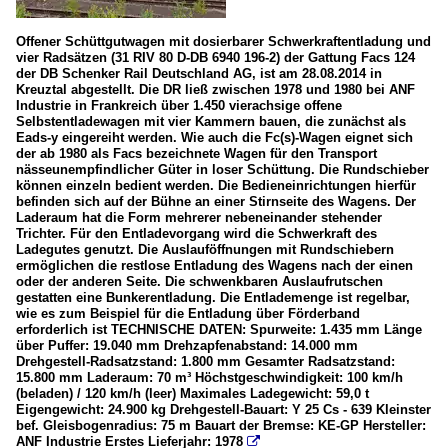
Offener Schüttgutwagen mit dosierbarer Schwerkraftentladung und
vier Radsätzen (31 RIV 80 D-DB 6940 196-2) der Gattung Facs 124
der DB Schenker Rail Deutschland AG, ist am 28.08.2014 in
Kreuztal abgestellt. Die DR ließ zwischen 1978 und 1980 bei ANF
Industrie in Frankreich über 1.450 vierachsige offene
Selbstentladewagen mit vier Kammern bauen, die zunächst als
Eads-y eingereiht werden. Wie auch die Fc(s)-Wagen eignet sich
der ab 1980 als Facs bezeichnete Wagen für den Transport
nässeunempfindlicher Güter in loser Schüttung. Die Rundschieber
können einzeln bedient werden. Die Bedieneinrichtungen hierfür
befinden sich auf der Bühne an einer Stirnseite des Wagens. Der
Laderaum hat die Form mehrerer nebeneinander stehender
Trichter. Für den Entladevorgang wird die Schwerkraft des
Ladegutes genutzt. Die Auslauföffnungen mit Rundschiebern
ermöglichen die restlose Entladung des Wagens nach der einen
oder der anderen Seite. Die schwenkbaren Auslaufrutschen
gestatten eine Bunkerentladung. Die Entlademenge ist regelbar,
wie es zum Beispiel für die Entladung über Förderband
erforderlich ist TECHNISCHE DATEN: Spurweite: 1.435 mm Länge
über Puffer: 19.040 mm Drehzapfenabstand: 14.000 mm
Drehgestell-Radsatzstand: 1.800 mm Gesamter Radsatzstand:
15.800 mm Laderaum: 70 m³ Höchstgeschwindigkeit: 100 km/h
(beladen) / 120 km/h (leer) Maximales Ladegewicht: 59,0 t
Eigengewicht: 24.900 kg Drehgestell-Bauart: Y 25 Cs - 639 Kleinster
bef. Gleisbogenradius: 75 m Bauart der Bremse: KE-GP Hersteller:
ANF Industrie Erstes Lieferjahr: 1978
