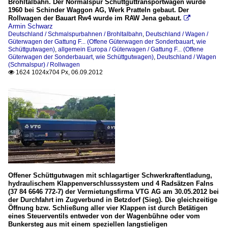
Brohltalbahn. Der Normalspur Schüttguttransportwagen wurde
1960 bei Schinder Waggon AG, Werk Pratteln gebaut. Der
Rollwagen der Bauart Rw4 wurde im RAW Jena gebaut.

Armin Schwarz
Deutschland / Schmalspurbahnen / Brohltalbahn
,
Deutschland / Wagen /
Güterwagen der Gattung F... (Offene Güterwagen der Sonderbauart, wie
Schüttgutwagen)
,
allgemein Europa / Güterwagen / Gattung F... (Offene
Güterwagen der Sonderbauart, wie Schüttgutwagen)
,
Deutschland / Wagen
(Schmalspur) / Rollwagen
1624 1024x704 Px, 06.09.2012

Offener Schüttgutwagen mit schlagartiger Schwerkraftentladung,
hydraulischem Klappenverschlusssystem und 4 Radsätzen Falns
(37 84 6646 772-7) der Vermietungsfirma VTG AG am 30.05.2012 bei
der Durchfahrt im Zugverbund in Betzdorf (Sieg). Die gleichzeitige
Öffnung bzw. Schließung aller vier Klappen ist durch Betätigen
eines Steuerventils entweder von der Wagenbühne oder vom
Bunkersteg aus mit einem speziellen langstieligen