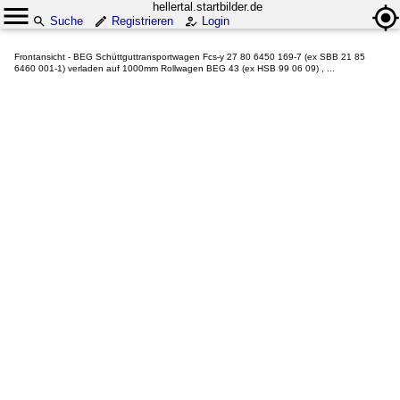
hellertal.startbilder.de
Suche
Registrieren
Login
Frontansicht - BEG Schüttguttransportwagen Fcs-y 27 80 6450 169-7 (ex SBB 21 85
6460 001-1) verladen auf 1000mm Rollwagen BEG 43 (ex HSB 99 06 09) , ...