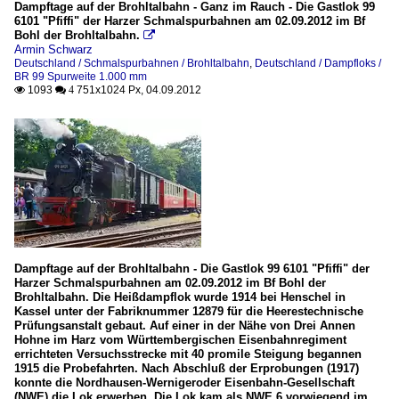
Dampftage auf der Brohltalbahn - Ganz im Rauch - Die Gastlok 99
6101 "Pfiffi" der Harzer Schmalspurbahnen am 02.09.2012 im Bf
Bohl der Brohltalbahn.

Armin Schwarz
Deutschland / Schmalspurbahnen / Brohltalbahn
,
Deutschland / Dampfloks /
BR 99 Spurweite 1.000 mm
1093
751x1024 Px, 04.09.2012

 4
Dampftage auf der Brohltalbahn - Die Gastlok 99 6101 "Pfiffi" der
Harzer Schmalspurbahnen am 02.09.2012 im Bf Bohl der
Brohltalbahn. Die Heißdampflok wurde 1914 bei Henschel in
Kassel unter der Fabriknummer 12879 für die Heerestechnische
Prüfungsanstalt gebaut. Auf einer in der Nähe von Drei Annen
Hohne im Harz vom Württembergischen Eisenbahnregiment
errichteten Versuchsstrecke mit 40 promile Steigung begannen
1915 die Probefahrten. Nach Abschluß der Erprobungen (1917)
konnte die Nordhausen-Wernigeroder Eisenbahn-Gesellschaft
(NWE) die Lok erwerben. Die Lok kam als NWE 6 vorwiegend im