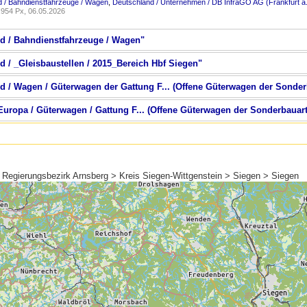
 / Bahndienstfahrzeuge / Wagen
,
Deutschland / Unternehmen / DB InfraGO AG (Frankfurt a
954 Px, 06.05.2026
nd / Bahndienstfahrzeuge / Wagen"
d / _Gleisbaustellen / 2015_Bereich Hbf Siegen"
nd / Wagen / Güterwagen der Gattung F... (Offene Güterwagen der Sonde
 Europa / Güterwagen / Gattung F... (Offene Güterwagen der Sonderbauar
 Regierungsbezirk Arnsberg > Kreis Siegen-Wittgenstein > Siegen > Siegen