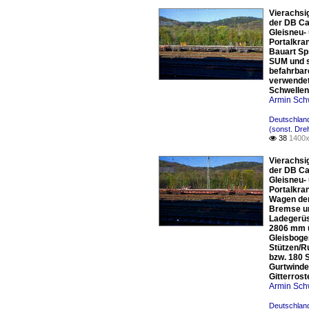
Vierachsi
der DB Ca
Gleisneu-
Portalkra
Bauart Sp
SUM und s
befahrbar
verwendet
Schwellen
Armin Sch
Deutschland
(sonst. Dre
38
1400x

Vierachsi
der DB Ca
Gleisneu-
Portalkra
Wagen der
Bremse un
Ladegerüs
2806 mm u
Gleisboge
Stützen/R
bzw. 180 
Gurtwinde
Gitterrost
Armin Sch
Deutschland