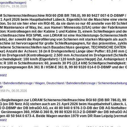
hgestellflachwagen)
933 Px, 19.06.2026
 Schienenschleifmaschine RGI 60 (DB BR 786.0), 99 80 9427 007-6 D-DBMP / 
1 April 2026 beim Hauptbahnhof Lübeck. Eigentlich ist die Maschine eine vierteilig
ion. So ist sie hier eher ein RGI 40, da sie dann so nur 40 anstelle von 60 Schl
Maintenance of Way, Inc. aus Hamel / Minnesota (USA) unter der Fabriknummer 1
tion: Kontrollwagen mit der Kabine 1 und Kabine 3), einem Schleifwagen und de
chleifmaschine RGI SPML von LORAM ist eine Hochleistungs-Schienenschleifma
ite), der sowohl die Reprofilierung von Schienen mit starken Mängeln als auch
schine ist hervorragend für große Schleifkampagnen, für das präventive, zykl
iebene Schienenschleifen nach Bauabschluss geeignet. TECHNISCHE DATEN (in 
ur) Anzahl der Achsen: 16 (in 8 Drehgestellen) Länge über Puffer: 83.240 m
 im Drehgestell (Kontrollwagen): 2.500 mm Achsstand im Drehgestell (Schlei
hwindigkeit: 100 km/h (Eigenfahrt) / 120 km/h (geschleppt) Zul. Anhängelast: 6
n: R 100 m Schleifmotoren: 60, jeweils 30 PS (22,4 kW) Schleifgeschwindigkei
rsorgungswagen BA 361 B / HSM-E 361 B, 99 80 9320 014-0 D-DBMP und der G
warz
 / Bahndienstfahrzeuge / Wagen
,
Deutschland / Bahndienstfahrzeuge / Schienenbearbeitu
MP
958 Px, 06.05.2026
n Begleitwagen zur LORAM Schienenschleifmaschine RGI 60 (DB BR 786.0), 99
G (ex DB Netz AG) stehen auch am 21 April 2026 beim Hauptbahnhof Lübeck. 
0 D-DBMP der DB InfraGO AG, ex 40 80 940 0 976-3 D-DB der DB AG Notfallte
r Gerätewagen 360, HSM-G 360 B, 99 80 9320 013-2 D-DBMP der DB InfraGO AG,
en 40 50 944 0 673-4. Beide Wagen wurden 1979 vom DR Raw Leipzig (vermut
warz