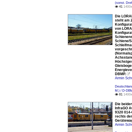
(sonst. Dre
41
1400x

Die LORAM
steht am 2
Konfigurat
von LORAM 
Konfigura
Schienens
Schiene/Se
Schleifma
vorgeschr
(Normalsp
Achsstand
Höchstgesc
Gleisboge
Energieve
DBMP.

Armin Sch
Deutschland
M.) / D-DB
81
1400x

Die beide
InfraGO A
9320 014-
rechts de
Gerätewag
Armin Sch