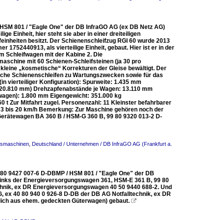
HSM 801 / "Eagle One" der DB InfraGO AG (ex DB Netz AG)
e Einheit, hier steht sie aber in einer dreiteiligen
eifeinheiten besitzt. Der Schienenschleifzug RGI 60 wurde 2013
752440913, als vierteilige Einheit, gebaut. Hier ist er in der
m Schleifwagen mit der Kabine 2. Die
schine mit 60 Schienen-Schleifsteinen (ja 30 pro
 kleine „kosmetische“ Korrekturen der Gleise bewältigt. Der
ische Schienenschleifen zu Wartungszwecken sowie für das
vierteiliger Konfiguration): Spurweite: 1.435 mm
m (20.810 mm) Drehzapfenabstände je Wagen: 13.110 mm
fwagen): 1.800 mm Eigengewicht: 351.000 kg
0 t Zur Mitfahrt zugel. Personenzahl: 11 Kleinster befahrbarer
t: 3 bis 20 km/h Bemerkung: Zur Maschine gehören noch der
erätewagen BA 360 B / HSM-G 360 B, 99 80 9320 013-2 D-
ngsmaschinen
,
Deutschland / Unternehmen / DB InfraGO AG (Frankfurt a.
 80 9427 007-6 D-DBMP / HSM 801 / "Eagle One" der DB
Links der Energieversorgungswagen 361, HSM-E 361 B, 99 80
chnik, ex DR Energieversorgungswagen 40 50 9440 688-2. Und
 ex 40 80 940 0 926-8 D-DB der DB AG Notfalltechnik, ex DR
lich aus ehem. gedeckten Güterwagen) gebaut.
