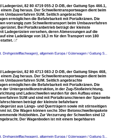
 Ladegerüst, 82 80 4719 055-2 D-DB, der Gattung Sps 466.1,
s einem Zug heraus. Der Schwellentransportwagen dient beim
em Umbauverfahren SUM. Seitlich angebrachte
en ermöglichen die Befahrbarkeit mit Portalkränen. Die
enen vorrangig zum Schwellentransport beim Umbauverfahren
rüstet. Bei Portalkranbetrieb beträgt der kleinste
mit Ladegerüsten versehen, deren Abmessungen auf die
uf eine Ladelänge von 18,3 m für den Transport von 180
stattet.

t. Drehgestellflachwagen)
,
allgemein Europa / Güterwagen / Gattung S...
 Ladegerüst, 82 80 4713 083-2 D-DB, der Gattung Slnps 468,
s einem Zug heraus. Der Schwellentransportwagen dient beim
em Umbauverfahren SUM. Seitlich angebrachte
en ermöglichen die Befahrbarkeit mit Portalkränen. Die
der Untergestellkonstruktion, in der Zug-/Stoßeinrichtung,
nrichtung und Ladeschwellen wurden für den Aufbau eines
verfahren SUM und sind mit Portalkranschienen der Spurweite
ahrschienen beträgt der kleinste befahrbare
egerüst aus Längs- und Querträgern sowie mit stirnseitigen
mmt ist. Die Wagen können sechs 30er Betonschwellenpakete
hhemmende Holzbohlen. Zur Verzurrung der Schwellen sind 12
angebracht. Der Wagenboden ist mit einem begehbaren
t. Drehgestellflachwagen)
,
allgemein Europa / Güterwagen / Gattung S...