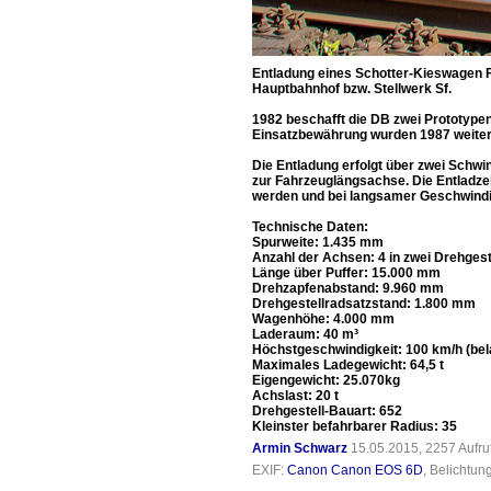
Entladung eines Schotter-Kieswagen 
Hauptbahnhof bzw. Stellwerk Sf.
1982 beschafft die DB zwei Prototyp
Einsatzbewährung wurden 1987 weitere 
Die Entladung erfolgt über zwei Schw
zur Fahrzeuglängsachse. Die Entladzeit
werden und bei langsamer Geschwindi
Technische Daten:
Spurweite: 1.435 mm
Anzahl der Achsen: 4 in zwei Drehgest
Länge über Puffer: 15.000 mm
Drehzapfenabstand: 9.960 mm
Drehgestellradsatzstand: 1.800 mm
Wagenhöhe: 4.000 mm
Laderaum: 40 m³
Höchstgeschwindigkeit: 100 km/h (bela
Maximales Ladegewicht: 64,5 t
Eigengewicht: 25.070kg
Achslast: 20 t
Drehgestell-Bauart: 652
Kleinster befahrbarer Radius: 35
Armin Schwarz
15.05.2015, 2257 Aufr
EXIF:
Canon Canon EOS 6D
, Belichtun