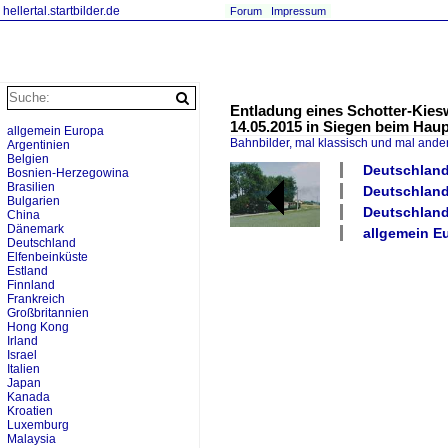
hellertal.startbilder.de
Forum
Impressum
Entladung eines Schotter-Kies
14.05.2015 in Siegen beim Hau
allgemein Europa
Bahnbilder, mal klassisch und mal ande
Argentinien
Belgien
Deutschland
Bosnien-Herzegowina
Brasilien
Deutschland
Bulgarien
Deutschland
China
Dänemark
allgemein E
Deutschland
Elfenbeinküste
Estland
Finnland
Frankreich
Großbritannien
Hong Kong
Irland
Israel
Italien
Japan
Kanada
Kroatien
Luxemburg
Malaysia