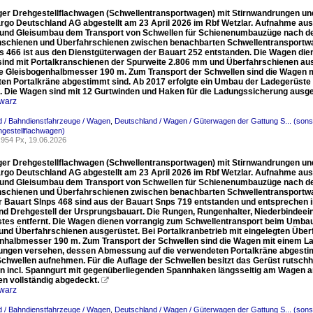
ger Drehgestellflachwagen (Schwellentransportwagen) mit Stirnwandrungen und
rgo Deutschland AG abgestellt am 23 April 2026 im Rbf Wetzlar. Aufnahme au
 und Gleisumbau dem Transport von Schwellen für Schienenumbauzüge nach d
nschienen und Überfahrschienen zwischen benachbarten Schwellentransportwag
s 466 ist aus den Dienstgüterwagen der Bauart 252 entstanden. Die Wagen di
ind mit Portalkranschienen der Spurweite 2.806 mm und Überfahrschienen ausge
e Gleisbogenhalbmesser 190 m. Zum Transport der Schwellen sind die Wagen 
en Portalkräne abgestimmt sind. Ab 2017 erfolgte ein Umbau der Ladegerüste a
. Die Wagen sind mit 12 Gurtwinden und Haken für die Ladungssicherung ausge
warz
 / Bahndienstfahrzeuge / Wagen
,
Deutschland / Wagen / Güterwagen der Gattung S... (sons
hgestellflachwagen)
954 Px, 19.06.2026
ger Drehgestellflachwagen (Schwellentransportwagen) mit Stirnwandrungen und
rgo Deutschland AG abgestellt am 23 April 2026 im Rbf Wetzlar. Aufnahme au
 und Gleisumbau dem Transport von Schwellen für Schienenumbauzüge nach d
nschienen und Überfahrschienen zwischen benachbarten Schwellentransportwag
 Bauart Slnps 468 sind aus der Bauart Snps 719 entstanden und entsprechen in 
d Drehgestell der Ursprungsbauart. Die Rungen, Rungenhalter, Niederbindeei
tes entfernt. Die Wagen dienen vorrangig zum Schwellentransport beim Umbau
nd Überfahrschienen ausgerüstet. Bei Portalkranbetrieb mit eingelegten Überf
nhalbmesser 190 m. Zum Transport der Schwellen sind die Wagen mit einem Lad
ungen versehen, dessen Abmessung auf die verwendeten Portalkräne abgesti
Schwellen aufnehmen. Für die Auflage der Schwellen besitzt das Gerüst rutsc
n incl. Spanngurt mit gegenüberliegenden Spannhaken längsseitig am Wagen 
en vollständig abgedeckt.

warz
 / Bahndienstfahrzeuge / Wagen
,
Deutschland / Wagen / Güterwagen der Gattung S... (sons