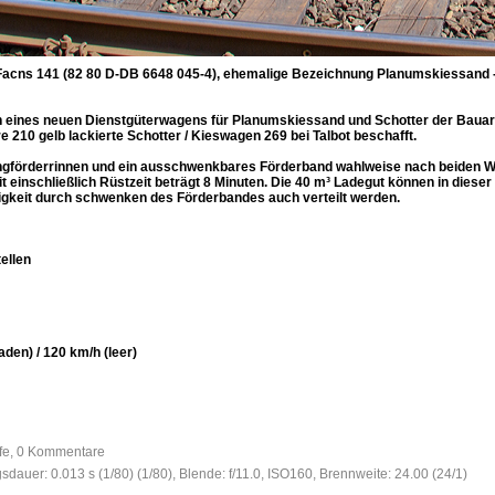
Facns 141 (82 80 D-DB 6648 045-4), ehemalige Bezeichnung Planumskiessand -
en eines neuen Dienstgüterwagens für Planumskiessand und Schotter der Baua
210 gelb lackierte Schotter / Kieswagen 269 bei Talbot beschafft.
ingförderrinnen und ein ausschwenkbares Förderband wahlweise nach beiden W
 einschließlich Rüstzeit beträgt 8 Minuten. Die 40 m³ Ladegut können in dieser 
gkeit durch schwenken des Förderbandes auch verteilt werden.
ellen
den) / 120 km/h (leer)
ufe, 0 Kommentare
gsdauer: 0.013 s (1/80) (1/80), Blende: f/11.0, ISO160, Brennweite: 24.00 (24/1)