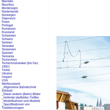
Marokko
Mauritius
Montenegro
Niederlande
Norwegen
Österreich
Polen
Portugal
Rumänien
Russland
Schweden
Schweiz
Serbien
Slowakei
Slowenien
Spanien
Tansania
Tschechien
Tschechoslowakei (bis Dez.
1992)
Türkei
Ukraine
Ungarn
USA
Weißrussland
_Allgemeine Bahntechnik
(Global)
_Etwas andere (Bahn)-Bilder
_Hellertal startbilder-Treffen
_Modellbahnen und Modelle
_Spezifikationen von
Triebfahrzeugen