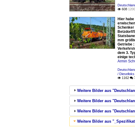
Deutschlan
608
1200

Hier habe 
erwischen
Schenker 
Betzdorf/
Statsbane
mm größte
Getriebe 
Verkehrst
dem 3. Ty
einige te
Armin Sch
Deutschlan
/ Diesellok
1162

 
Weitere Bilder aus "Deutschla
Weitere Bilder aus "Deutschlan
Weitere Bilder aus "Deutschl
Weitere Bilder aus "_Spezifika