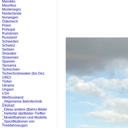
Marokko
Mauritius
Montenegro
Niederlande
Norwegen
Österreich
Polen
Portugal
Rumänien
Russland
Schweden
Schweiz
Serbien
Slowakei
Slowenien
Spanien
Tansania
Tschechien
Tschechoslowakei (bis Dez.
1992)
Türkei
Ukraine
Ungarn
USA
Weißrussland
_Allgemeine Bahntechnik
(Global)
_Etwas andere (Bahn)-Bilder
_Hellertal startbilder-Treffen
_Modellbahnen und Modelle
_Spezifikationen von
Triebfahrzeugen