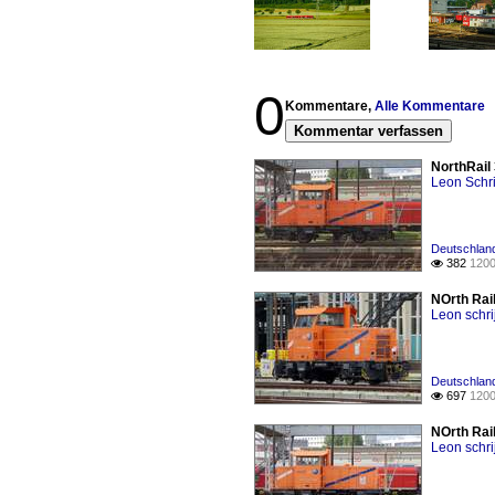
0
Kommentare,
Alle Kommentare
Kommentar verfassen
NorthRail 
Leon Schri
Deutschlan
382
1200

NOrth Rail
Leon schri
Deutschlan
697
1200

NOrth Rail
Leon schri