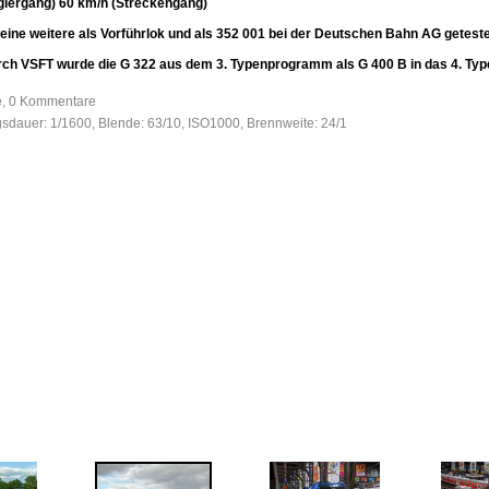
giergang) 60 km/h (Streckengang)
 eine weitere als Vorführlok und als 352 001 bei der Deutschen Bahn AG geteste
ch VSFT wurde die G 322 aus dem 3. Typenprogramm als G 400 B in das 4. T
fe, 0 Kommentare
gsdauer: 1/1600, Blende: 63/10, ISO1000, Brennweite: 24/1