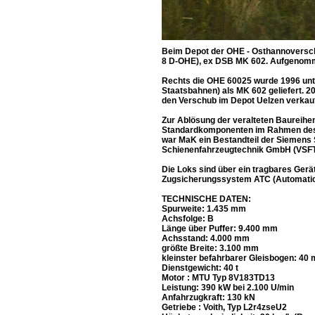
Beim Depot der OHE - Osthannoversche
8 D-OHE), ex DSB MK 602. Aufgenomm
Rechts die OHE 60025 wurde 1996 unt
Staatsbahnen) als MK 602 geliefert. 
den Verschub im Depot Uelzen verkauf
Zur Ablösung der veralteten Baureihe
Standardkomponenten im Rahmen des d
war MaK ein Bestandteil der Siemens
Schienenfahrzeugtechnik GmbH (VSFT)
Die Loks sind über ein tragbares Gerä
Zugsicherungssystem ATC (Automatic Tr
TECHNISCHE DATEN:
Spurweite: 1.435 mm
Achsfolge: B
Länge über Puffer: 9.400 mm
Achsstand: 4.000 mm
größte Breite: 3.100 mm
kleinster befahrbarer Gleisbogen: 40 
Dienstgewicht: 40 t
Motor : MTU Typ 8V183TD13
Leistung: 390 kW bei 2.100 U/min
Anfahrzugkraft: 130 kN
Getriebe : Voith, Typ L2r4zseU2