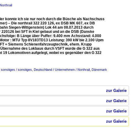
orthrail
eider konnte ich sie nur noch durch die Büsche als Nachschuss
er) – Die northrail 322 220 126, ex DSB MK 607, ex DB
bahn Siegen-Wittgenstein) Lok 44 am 08.07.2013 durch
 220126 bei SFT in Kiel gebaut und an die DSB (Danske
Achsfolge: B Länge über Puffer: 9.400 mm Achsstand: 4.000
t Motor : MTU Typ 8V183TD13 Leistung: 390 kW bie 2.100 Upm
 SFT = Siemens Schienenfahrzeugtechnik, ehem. Krupp
 Übernahme des Lokbaus durch VSFT wurde die G 322 aus
t 19 Lokomotiven aufgelegt, wobei es gegenüber den G 322
 sonstiges / sonstiges
,
Deutschland / Unternehmen / Northrail
,
Dänemark
zur Galerie
zur Galerie
zur Galerie
zur Galerie