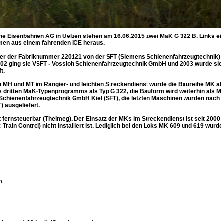
 Eisenbahnen AG in Uelzen stehen am 16.06.2015 zwei MaK G 322 B. Links eine
en aus einem fahrenden ICE heraus.
er der Fabriknummer 220121 von der SFT (Siemens Schienenfahrzeugtechnik) i
2002 ging sie VSFT - Vossloh Schienenfahrzeugtechnik GmbH und 2003 wurde si
t.
n MH und MT im Rangier- und leichten Streckendienst wurde die Baureihe MK a
ritten MaK-Typenprogramms als Typ G 322, die Bauform wird weiterhin als M
 Schienenfahrzeugtechnik GmbH Kiel (SFT), die letzten Maschinen wurden nac
 ausgeliefert.
t fernsteuerbar (Theimeg). Der Einsatz der MKs im Streckendienst ist seit 20
ain Control) nicht installiert ist. Lediglich bei den Loks MK 609 und 619 wur
m