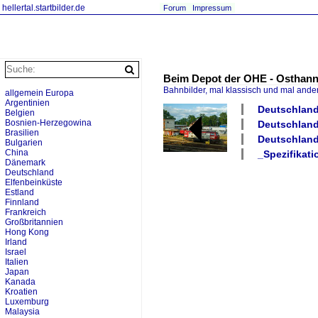
hellertal.startbilder.de
Forum
Impressum
Beim Depot der OHE - Osthann
Bahnbilder, mal klassisch und mal ande
allgemein Europa
Argentinien
Deutschland
Belgien
Bosnien-Herzegowina
Deutschland 
Brasilien
Deutschland
Bulgarien
China
_Spezifikati
Dänemark
Deutschland
Elfenbeinküste
Estland
Finnland
Frankreich
Großbritannien
Hong Kong
Irland
Israel
Italien
Japan
Kanada
Kroatien
Luxemburg
Malaysia