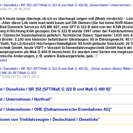
d / Dieselloks / BR 352 (SFT/MaK G 322 B und MaK G 400 B)
,
Deutschland / Unternehmen / N
x801 Px, 05.06.2018
ich heute lange überlegt, ob ich es überhaupt zeigen soll (Motiv verdeckt) – L
 -Aber diese Lok sieht man wohl kaum auf DB Gleisen (Sie hat keine NVR-Numm
Rail Danmark Services A/S MK 607, eine SFT G 322 B wird von der KSW (Kreis
Sieg in Richtung Köln gezogen. Die G 322 B wurde 1997 unter der Fabriknummer
r / Dänische Staatsbahnen) geliefert. Technische Daten: Spurweite: 1435 mm 
 Breite: 3.100 mm kleinster befahrbarer Gleisbogen: 50 m Dienstgewicht: 40 
: Voith, Typ L2r4zseU2 Höchstgeschwindigkeit: 60 km/h gebaute Stückzahl: 26
echnik GmbH, heute VSFT = Vossloh Schienenfahrzeugtechnik GmbH Nach der
penprogramm als Mak G 400 B bezeichnet. Es wurden zwei Serien mit insgesam
chnische Änderungen, z. B. andere Radsatzgetriebe, gab.

warz
d / Dieselloks / BR 352 (SFT/MaK G 322 B und MaK G 400 B)
,
_Etwas andere (Bahn)-Bilder /
s / MK (II) SFT/MaK G 322
1024x715 Px, 08.07.2013
7
nd / Dieselloks / BR 352 (SFT/MaK G 322 B und MaK G 400 B)"
d / Unternehmen / Northrail"
and / Unternehmen / OHE (Osthannoversche Eisenbahnen AG)"
tionen von Triebfahrzeugen / Deutschland / Dieselloks"